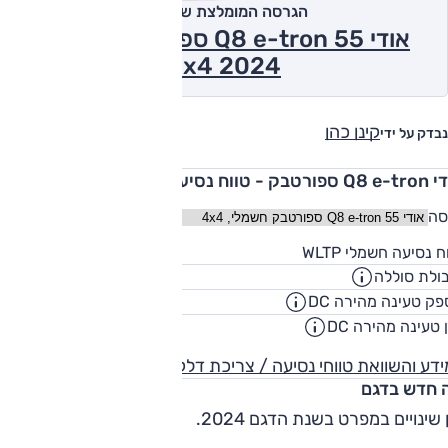
הגרסה המומלצת של אוטו
אודי Q8 e-tron 55 ספורטבק חשמלי,
4x4 2024
קינן כהן
נבדק על ידי
טבק - טווח נסיעה חשמלי
סה
524
ח נסיעה חשמלי WLTP
ק"
ולת סוללה
106
קוט"
ק טעינה מהירה DC
170
קילווא
 טעינה מהירה DC
00:31
שעו
דע והשוואת טווחי נסיעה / צריכת דלק
 חדש בדגם
 שינויים במפרט בשנת הדגם 2024.