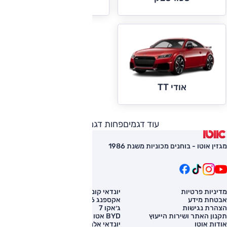
אודי TT
עוד דגמים
פחות דגמים
מגזין אוטו - בוחנים מכוניות משנת 1986
מדיניות פרטיות
יונדאי קונה
השוואת רכב
אבטחת מידע
אקספנג G6
רכב חדש
הצהרת נגישות
ג׳אקו 7
מחירון רכב
תקנון האתר ושירות הייעוץ
BYD אטו 3
מימון לרכב
אודות אוטו
יונדאי אלנטרה