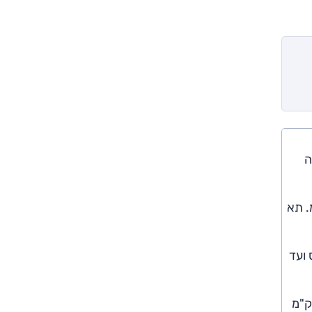
פורמה
עם מרכב באורך 459 ס"מ ובסיס גלגלים של קצת יותר מ-276 ס"מ. תא
רית ו-170 כ"ס, דרך גרסת 40 בעלת הנעה אחורית ו-204 כ"ס ועד
Q4 e-tro בסוף 2021 בגרסת הביניים (204 כ"ס) עם הסוללה הגדולה המבטיחה טווח נסיעה של עד 520 ק"מ