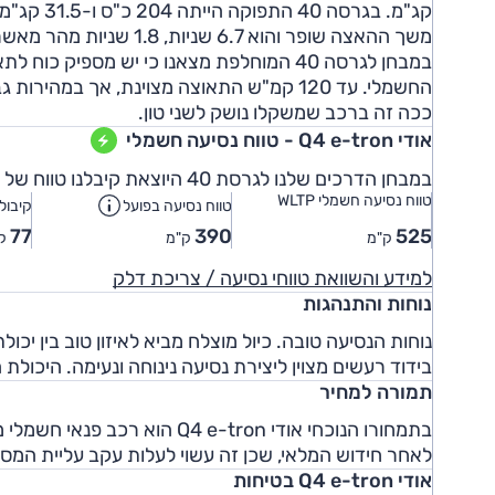
קג"מ. בגרסה 40 התפוקה הייתה 204 כ"ס ו-31.5 קג"מ.
משך ההאצה שופר והוא 6.7 שניות, 1.8 שניות מהר מאשר ב-40. המהירות המרבית, 180 קמ"ש, ללא שינוי.
במבחן לגרסה 40 המוחלפת מצאנו כי יש מספיק
ככה זה ברכב שמשקלו נושק לשני טון.
אודי Q4 e-tron - טווח נסיעה חשמלי
במבחן הדרכים שלנו לגרסת 40 היוצאת קיבלנו טווח של כ-400 ק"מ. בנהיגה מתונה יותר ניתן לשפר זאת.
טווח נסיעה חשמלי WLTP
טווח נסיעה בפועל
קיבול
77
390
525
ק"מ
ק"מ
קו
למידע והשוואת טווחי נסיעה / צריכת דלק
נוחות והתנהגות
בידוד רעשים מצוין ליצירת נסיעה נינוחה ונעימה. היכול
תמורה למחיר
בתמחורו הנוכחי אודי 4 e-tron
לאחר חידוש המלאי, שכן זה עשוי לעלות עקב עליית המס.
אודי Q4 e-tron בטיחות