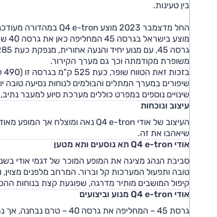
בין טעינות.
החל מדצמבר 2023 מוצע n
מוצע בישראל בגרסה 45 המחליפה כאן את גרסה 40 ששווקה עד כה והוא גם חזק מקודמו.
משופרת מקודמתה וכך גם מערך הקירור.
שיפורים במערך המתלים והבולמים לנוחות נסיעה טובה יות
שינויים נוספים במפרט כוללים מערכת סיוע למעבר נתיב, לוח מחוונים מוקרן בג
עיצוב ונוכחות
העיצוב של אודי Q4 e-tron נאה ומו
שיאהבו את זה.
אודי Q4 e-tron תא נוסעים ותא מטען
סביבת הנהג מציגה את המופע המוכר של דגמי אודי בשני
טובה ותפעול המערכות קל וברור. המרחב מלפנים מצוין, ו
קיפול המושבים מותיר מדרגה, שפוגעת קצת בנוחות ההט
אודי Q4 e-tron מנוע וביצועים