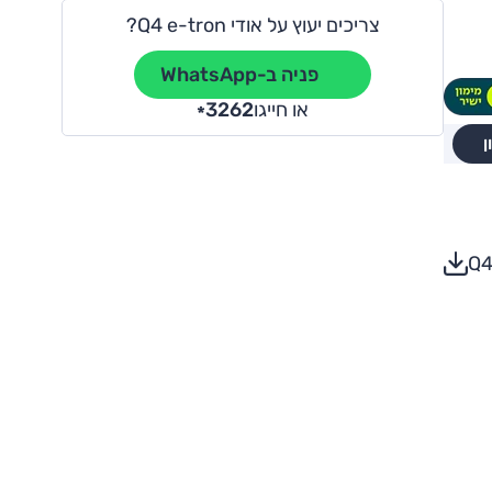
צריכים יעוץ על אודי Q4 e-tron?
פניה ב-WhatsApp
או חייגו
3262
*
ן