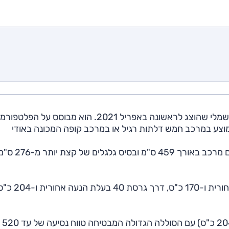
אודי Q4 e-tron הוא רכב פנאי קומפקטי (C-SUV) כל חשמלי שהוצג לראשונה באפריל 2021. הוא מבוסס על הפלט
דולרית החדשה של קונצרן פולקסווגן המכונה MEB ומוצע במרכב חמש דלתות רגיל או במרכב קופה המכונה באודי
מימדיו החיצוניים ממקמים אותו בין Q3 ל-Q5 המוכרים, 
היצע הגרסאות בעולם רחב ומתחיל ב-35 בעלת הנעה אחו
לישראל הגיע n