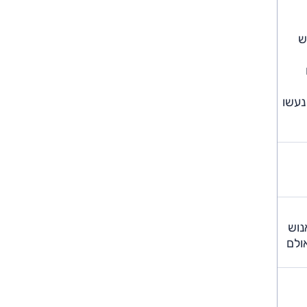
דש
ו
א 135 קילוואט. בנוסף, נעשו
נוש
ולם