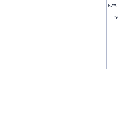
אודי Q4 e-tron נבדק ע"י יורו NCAP מחדש בשנת 2025 וקיבל דירוג של 5 כוכבים עם ציונים של 91% בהגנה על בוגרים, 87%
ת