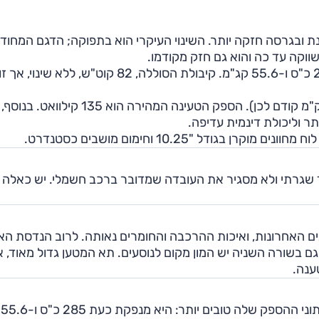
Q4 e-tro במהדורה מעודכנת ובגרסה חזקה יותר. השינוי העיקרי הוא בתפוקה; הדגם המחו
גרסה 45, עם מנוע יחיד והנעה אחורית, מנפקת כעת 285 כ"ס ו-55.6 קג"מ. קיבולת הסוללה, 82 קוט"ש, ללא שינוי, אך ז
בזכות זאת הטווח שופר, כעת 525 ק"מ בגרסה זו (490 ק"מ קודם לכן). הספק הטעינה המהירה הו
ר וליכולת דינמית עדיפה.
ודל "10.25 וחימום מושבים כסטנדרט.
צלח אך המופע מאוד שגרתי ולא מסגיר את העובדה שמדובר ברכב חשמלי. יש כאלה
ם האחרונות, ואיכות ההרכבה והחומרים נאותה. לרוב הנדסת הא
גם בשורה השניה יש המון מקום לנוסעים. תא המטען גדול מאוד, א
ענה.
גרסת 45 – המחליפה את גרסה 40 – טרם נבחנה, אך נתוני ההספק שלה טובים יותר: היא מנפקת כעת 285 כ"ס ו-55.6