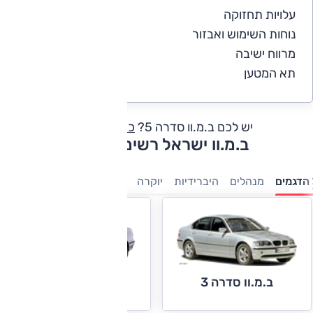
עלויות תחזוקה
4
נוחות השימוש ואבזור
5
מרווח ישיבה
5
תא המטען
4.5
יש לכם ב.מ.וו סדרה 5?
כתבו חוות דעת
ב.מ.וו ישראל רשימת דגמים
הדגמים
מנהלים
היברידיות
יוקרה
ספורט
פנאי-שטח
ב.מ.וו סדרה 3
ב.מ.וו סדרה 5