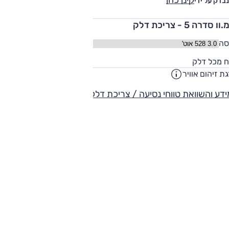
קינן כהן
נבדק על ידי
ו סדרה 5 - צריכת דלק
סה
70
ח מכל דלק
ליט
ת זיהום אוויר
דע והשוואת טווחי נסיעה / צריכת דלק