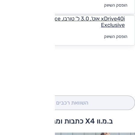
לקבלת הצעת
הופסק השיווק
מימון
xDrive40i אוט', 3.0 ל' טורבו, M-Performance
Exclusive
לקבלת הצעת
הופסק השיווק
מימון
להורדת קטלוג ב.מ.וו X4
השוואת רכבים
(0)
ב.מ.וו X4 כתבות ומבחני דרכים