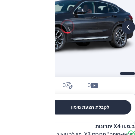
0
0
0
לקבלת הצעת מימון
לגרסאות והשוואה
ב.מ.וו X4 יתרונות
"פנאי-קופה" מבוסס X3, משלב עיצוב מוצלח, פרופורציות