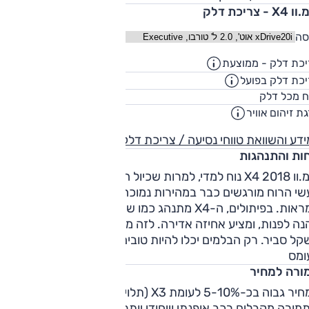
X - צריכת דלק
סה
כת דלק - ממוצעת
13.9
ק"מ/ליט
כת דלק בפועל
11.2
ק"מ/ליט
65
ח מכל דלק
ליט
ת זיהום אוויר
0
דע והשוואת טווחי נסיעה / צריכת דלק
חות והתנהגות
ב.מ.וו X4 2018 נוח למדי, למרות שכיול המתלים בפירוש נוקשה.
שי הרוח מורגשים כבר במהירות נמוכה יחסית, בעיקר מאזור
המראות. בפיתולים, ה-X4 מתנהג כמו שמצפים מב.מ.וו. הוא נענה
ונהנה לפנות, ומציע אחיזה אדירה. לזה מוסיף ה-X4 הגה מהיר עם
ל סביר. רק הבלמים יכלו להיות טובים יותר, והציגו נטייה לדעיכה
ומס
ורה למחיר
המחיר גבוה בכ-5-10% לעומת X3 (תלוי בגרסה/רמת הגימור)
מורה מקבלים רכב אופנתי וייחודי יותר, אך שימושי פחות.