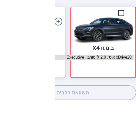
הוספת רכב
ב.מ.וו X4
בחר גרסה ב.מ.וו X4
השוואת רכבים
(0)