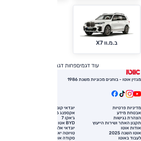
ב.מ.וו X7
עוד דגמים
פחות דגמים
מגזין אוטו - בוחנים מכוניות משנת 1986
מדיניות פרטיות
יונדאי קונה
השוואת רכב
אבטחת מידע
אקספנג G6
רכב חדש
הצהרת נגישות
ג׳אקו 7
מחירון רכב
תקנון האתר ושירות הייעוץ
BYD אטו 3
מימון לרכב
אודות אוטו
יונדאי אלנטרה
אוטו השנה 2025
טויוטה יאריס קרוס
לעבוד באוטו
סקודה אוקטביה