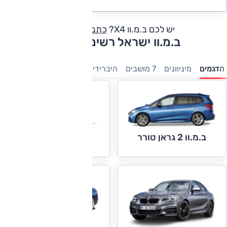
יש לכם ב.מ.וו X4?
כתבו חוות דעת
ב.מ.וו ישראל רשימת דגמים
הדגמים
מיניוונים
7 מושבים
היברידיות
משפחתיות
מנהלים
י
ב.מ.וו 2 גראן טורר
ב.מ.וו סדרה 1