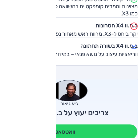
מצוינות וממדים קומפקטיים בהשוואה ל-X6 הדומה. כל השאר
כמו X3.
ב.מ.וו X4 חסרונות
יקר ביחס ל-X3, מרווח ראש מאחור נפגע במעט בגלל העיצוב.
ב.מ.וו X4 בשורה תחתונה
ווריאציות עיצוב על נושא פנאי – במידות הנכונות.
גיא גיאור
צריכים יעוץ על ב.מ.וו X4?
וואטסאפ