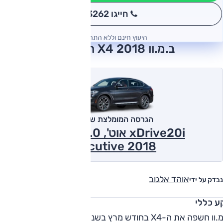
חייגו 3262
*
היעוץ חינם וללא התחייבות
ב.מ.וו X4 2018 חוות דעת
הגרסה המומלצת של אוטו
xDrive20i אוט', 2.0 ל' טורבו,
Executive 2018
אוהד אלגוב
נבדק על ידי
ע כללי
ב.מ.וו חשפה את ה-X4 בחודש מרץ בשנת 2014, מדובר למעשה