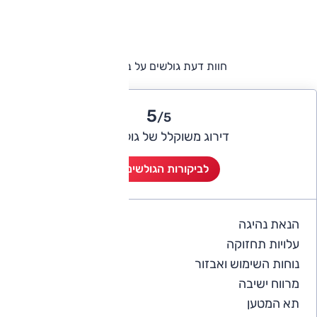
חוות דעת גולשים על ב.מ.וו X4
5
/5
דירוג משוקלל של גולשי אוטו
לביקורות הגולשים (1)
הנאת נהיגה
5
עלויות תחזוקה
4
נוחות השימוש ואבזור
5
מרווח ישיבה
5
תא המטען
5