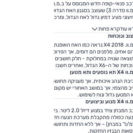
ברכב פנאי-קופה חדש המבוסס על ב.מ.וו X3 (שבעצמו מבוסס על
ב.מ.וו סדרה 3) שעוצב בסגנון האח הגדול – ב.מ.וו X6. המראה
החיצוני מציג דמיון גדול לאח הגדול, ומרכב הקופה של
ה ייחודי בנוף המוטורי, גם אם הוא לא לטעם כולם. תא הנוסעים
א עוד
קרא פחות
מציג דמיון גדול ל-X3 דווקא, ולמרות שהוא אמור להיות פחות שימוש
וב ונוכחות
 עדיין מסוגל להסיע חמישה נוסעים. היצע המנועים באירופה רחב
מאוד, אך אלינו מגיעים בשלב שלושה מנועים – 2.0 ליטר טורבו
ב.מ.וו. X4 2018 נראה כמו האח האופנתי של ה-X3, גם אם ברור
בהספק של 184 או 245 כ"ס ומנוע דיזל אחד (2.0 ליטר, 190 כ"ס)
ם אחים. מלפנים הם דומים, אך הפרופיל שונה משמעותית;
המנועים משודכים לתיבת הילוכים אוטומטית עם שמונה יחסי
וצאה שנויה במחלוקת - חלק חושבים שהוא קטן וחסר את
ברה וכל הגרסאות מצוידות בהנעה לכל הגלגלים.
של ה-X6 הגדול, ואחרים חשבו שהוא ספורטיבי ונאה.
תא נוסעים ותא מטען
יבת הנהג איכותית, אך מעניקה תחושה מיושנת. המרווח מלפנים
ב מהצפוי, אך במושב האחורי יש מקום, בפועל, לשני נוסעים בלבד.
המטען גדול ונוח לשימוש.
X מנוע וביצועים
רכב המבחן צויד במנוע דיזל 2.0 ליטר. ביחד עם תיבת 8 ההילוכים
והנע
מ/ל' במבחן) – אך ללא החדות ותחושת ה"כוח המתפרץ" של
סאות הבנזין החזקות.