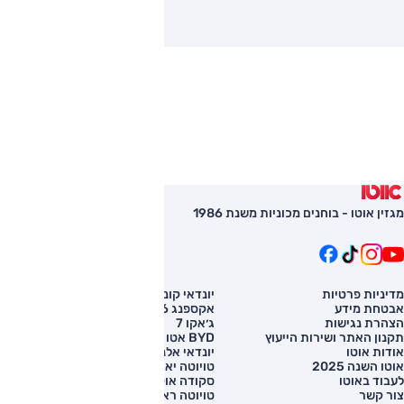
מגזין אוטו - בוחנים מכוניות משנת 1986
מדיניות פרטיות
יונדאי קונה
השוואת רכב
אבטחת מידע
אקספנג G6
רכב חדש
הצהרת נגישות
ג׳אקו 7
מחירון רכב
תקנון האתר ושירות הייעוץ
BYD אטו 3
מימון לרכב
אודות אוטו
יונדאי אלנטרה
אוטו השנה 2025
טויוטה יאריס קרוס
לעבוד באוטו
סקודה אוקטביה
צור קשר
טויוטה ראב 4