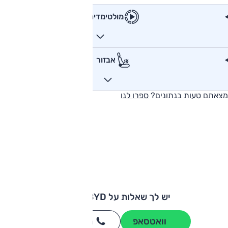
מולטימדיה
אבזור
מצאתם טעות בנתונים?
ספרו לנו
יש לך שאלות על BYD סיל U?
וואטסאפ
חייגו
3262
*