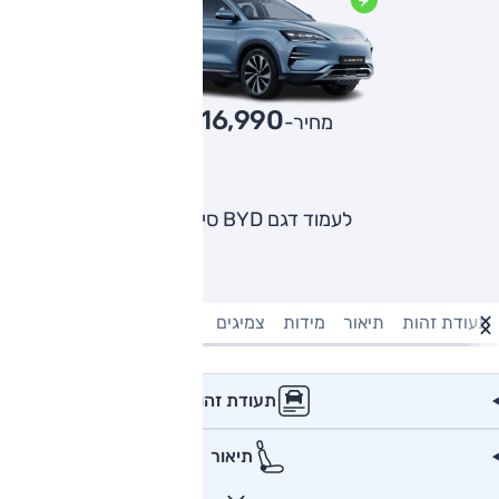
216,990
מחיר-₪
לעמוד דגם BYD סיל U
תעודת זהות
תיאור
מידות
צמיגים
מנוע וביצועים
טעינה חשמל
תעודת זהות
תיאור