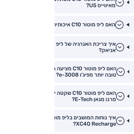
מאיווייס U5?
האם ליפ מוטור C10 איכותית כמו פולקסווגן ID.4?
איך צריכת האנרגיה של ליפ מוטור C10 מול סקודה
אניאק?
האם ליפ מוטור C10 מציעה מערכת מולטימדיה
טובה יותר מפיג'ו e-3008?
האם ליפ מוטור C10 שקטה יותר בנסיעה מהירה
מרנו מגאן E-Tech?
איך נוחות המושבים בליפ מוטור C10 מול וולוו
XC40 Recharge?