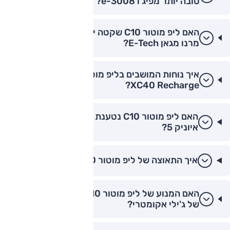
טובה יותר מפיג'ו e-3008?
האם ליפ מוטור C10 שקטה יותר בנסיעה מהירה
מרנו מגאן E-Tech?
איך נוחות המושבים בליפ מוטור C10 מול וולוו
XC40 Recharge?
האם ליפ מוטור C10 נטענת מהר יותר מיונדאי
איוניק 5?
איך התאוצה של ליפ מוטור C10 לעומת קיה EV6?
האם המנוע של ליפ מוטור C10 שקט יותר מהמנוע
של ג'ילי אקומטרי?