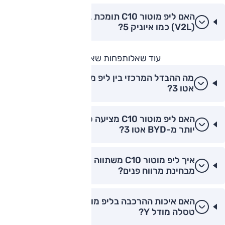
האם ליפ מוטור C10 תומכת בטעינה דו-כיוונית
(V2L) כמו איוניק 5?
עוד שאלות
פחות שאלות
מה ההבדל המרכזי בין ליפ מוטור C10 לבין BYD
אטו 3?
האם ליפ מוטור C10 מציעה טכנולוגיה מתקדמת
יותר מ-BYD אטו 3?
איך ליפ מוטור C10 משתווה לטסלה מודל Y
מבחינת מרווח פנים?
האם איכות ההרכבה בליפ מוטור C10 טובה מזו של
טסלה מודל Y?