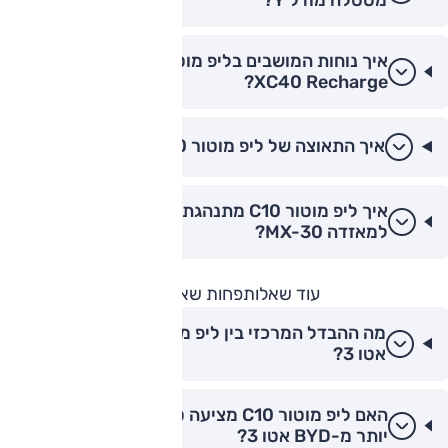
איך נוחות המושבים בליפ מוטור C10 מול וולוו
XC40 Recharge?
איך התאוצה של ליפ מוטור C10 לעומת קיה EV6?
איך ליפ מוטור C10 מתנהגת בסיבובים בהשוואה
למאזדה MX-30?
עוד שאלות
פחות שאלות
מה ההבדל המרכזי בין ליפ מוטור C10 לבין BYD
אטו 3?
האם ליפ מוטור C10 מציעה טכנולוגיה מתקדמת
יותר מ-BYD אטו 3?