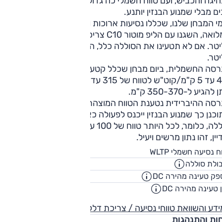
יגה והכביש, ועם טווח חשמלי כה גדול ניתן להגיע לימי נסיעה
ם מבלי שמנוע הבנזין יותנע.
י המבחן שלנו, שכללו נסיעות ארוכות והתחילו עם סוללה טעונה
במלואה, השגנו עם הליפ מוטור C10 צריכה ממוצעת של 18.5 ק"מ
לליטר. אם לא תטעינו את הסוללה כלל, הצריכה תהיה כ-12 ק"מ
טר.
רסה החשמלית, ביום מבחן שכלל קטעים מאומצים, הצריכה נע בין
4.5 עד 5 ק"מ/קוט"ש לטווח של 315 עד 330 ק"מ. בנהיגה מתונה
להגיע ל-350-370 ק"מ.
בגרסה ההיברידית נטענת הטווח המוצהר הוא 145 ק"מ, אבל הרכ
מתוכנן כך שמנוע הבנזין ייכנס לפעולה כא
סוללה, כלומר, לכל היותר טווח של 100 עד 110 ק"מ בחשמל בלבד.
יין, זהו נתון מרשים ויעיל.
424
ח נסיעה חשמלי WLTP
ק"
ולת סוללה
69.9
קוט"
ק טעינה מהירה DC
84
קילווא
 טעינה מהירה DC
00:30
שעו
דע והשוואת טווחי נסיעה / צריכת דלק
חות והתנהגות