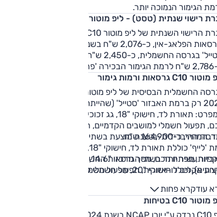
ת הגימור הנמוכה יותר.
ת רישוי שנתית (טסט) - ליפ מוטור C10
אגרת הרישוי השנתית של ליפ מוטור C10 עומדת על כ-2,450 ש"
לגרסאות הפלאג-אין, כ-2,076 ש"ח בשנה לרמת הגימור הנמוכה
'סטייל' בגרסה החשמלית, כ-2,450 ש"ח לרמת הגימור 'לונג ריינג''
'פרפורמנס'.
ור C10 גרסאות ורמות גימור
הגרסה החשמלית הבסיסית של ליפ מוטור C10 מוצעת החל מד
2025 רק ברמת האבזור 'סטייל' (שהייתה עד כה הנמוכה יותר),
ובמפרט: תאורת לד, חישוקי "18, גג זכוכית, מצלמות היקפיות, מפ
חכם, תפעול חשמלי למושבים הקדמיים, ריפוד דמוי עור, צג "14.6
 המחיר, כ-164,900 ש"ח.
רסה ההיברידית-נטענת מוצעת בשתי רמות אבזור מעט שונות.
רמת 'לייף' כוללת תאורת לד, חישוקי "18, גג זכוכית ענק, מצלמות
בזור עשיר יותר בשתי הגרסאות החשמליות הבכירות (טווח ארוך
רת אקלים דו-אזורית, תפעול חשמלי למושבים הקדמיים ומערכת
וביצועים), וכולל חישוקי "20, תפעול חשמלי לדלת תא המטען, אוורו
מקולים. המחיר, כ-174,900 ש"ח.
במושבים הקדמיים, ריפוד מהודר יותר ועוד. המחיר, כ-
א עוד
קרא פחות
'פרפורמנס'.
וטור C10 בטיחות
ברמת האבזור 'דיזיין' מתווספים חישוקי "20, תפעול חשמלי לדל
טען, חימום ההגה והמושבים הקדמיים שהם גם מאווררים, שמשות
ליפ C10 נבדק ע"י יורו NCAP בשנת 2024 וקיבל דירוג של 5 כוכבי