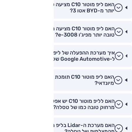
האם ליפ מוטור C10 מציעה טכנולוגיה מתקדמת
יותר מ-BYD אטו 3?
האם ליפ מוטור C10 מציעה מערכת מולטימדיה
טובה יותר מפיג'ו e-3008?
איך מערכת ההפעלה של ליפ מוטור C10 משתווה
ל-Google Automotive של וולוו?
האם ליפ מוטור C10 תומכת בעדכוני OTA טוב יותר
מיונדאי?
האם לליפ מוטור C10 יש אפליקציה לשליטה
מרחוק טובה כמו של טסלה?
האם מערכת ה-Lidar בליפ מוטור C10 טובה יותר
מהמצלמות של טסלה?