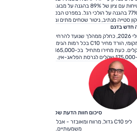
ת ותאורת אווירה. המחיר, כ-184,900 ש"ח.
בטיחות עם ציון של 89% בהגנה על מבוגרים, 85% בהגנה על ילדים
ו-77% בהגנה על הולכי רגל. במפרט הבטיחות בלימה אוטונומית,
ון סטייה מנתיב, ניטור שטחים מתים ובקרת שיוט אדפטיבית.
 חדש בדגם
ביולי 2026, כחלק ממהלך שנועד להרחיב את נוכחות המותג בשוק
המקומי, הורד מחיר C10 בכל רמות הגימור בשיעור של עד 10,000
שקלים. כעת מחירו מתחיל בכ-165,000 שקלים לגרסה החשמלית
פלאג-אין.
סיכום חוות הדעת של קינן כהן
ליפ C10 גדול, מרווח ומאובזר - אבל דורש ליטושים ושיפורים
משמעותיים.