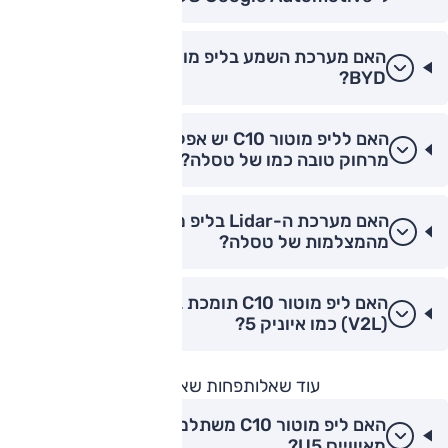
האם מערכת השמע בליפ מוטור C10 טובה מזו של
BYD?
האם לליפ מוטור C10 יש אפליקציה לשליטה
מרחוק טובה כמו של טסלה?
האם מערכת ה-Lidar בליפ מוטור C10 טובה יותר
מהמצלמות של טסלה?
האם ליפ מוטור C10 תומכת בטעינה דו-כיוונית
(V2L) כמו איוניק 5?
עוד שאלות
פחות שאלות
האם ליפ מוטור C10 משתלמת יותר לרכישה
מאיווייס U5?