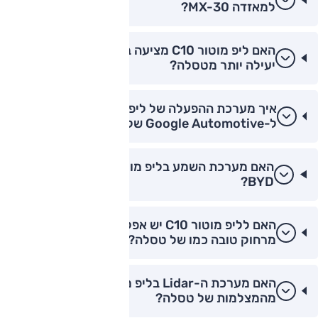
למאזדה MX-30?
האם ליפ מוטור C10 מציעה בלימה רגנרטיבית
יעילה יותר מטסלה?
איך מערכת ההפעלה של ליפ מוטור C10 משתווה
ל-Google Automotive של וולוו?
האם מערכת השמע בליפ מוטור C10 טובה מזו של
BYD?
האם לליפ מוטור C10 יש אפליקציה לשליטה
מרחוק טובה כמו של טסלה?
האם מערכת ה-Lidar בליפ מוטור C10 טובה יותר
מהמצלמות של טסלה?