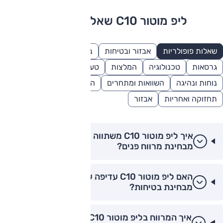
ליפ מוטור C10 שאלות ותשובות
שאלות פופולריות
אבזור ובטיחות
בטיחות
השוואות
גרסאות
טכנולוגיה
המלצות
טעינה וטווח
מידות ונפחים
נוחות ונהיגה
השוואות ומתחרים
השוואה ותחרות
תחזוקה ואחריות
אבזור
איך ליפ מוטור C10 משתווה לטסלה מודל Y
מבחינת מרווח פנים?
האם ליפ מוטור C10 עדיפה על סקייוול ET5
מבחינת בטיחות?
איך המרווח בליפ מוטור C10 לעומת ה-GAC