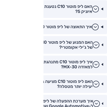
האם ליפ מוטור C10 נטענת מהר יותר מיונדאי
איוניק 5?
איך התאוצה של ליפ מוטור C10 לעומת קיה EV6?
האם המנוע של ליפ מוטור C10 שקט יותר מהמנוע
של ג'ילי אקומטרי?
איך ליפ מוטור C10 מתנהגת בסיבובים בהשוואה
למאזדה MX-30?
האם ליפ מוטור C10 מציעה בלימה רגנרטיבית
יעילה יותר מטסלה?
איך מערכת ההפעלה של ליפ מוטור C10 משתווה
ל-Google Automotive של וולוו?