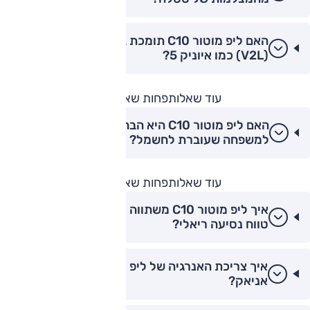
האם ליפ מוטור C10 תומכת בטעינה דו-כיוונית
(V2L) כמו איוניק 5?
עוד שאלות
פחות שאלות
האם ליפ מוטור C10 היא הבחירה הטובה ביותר
למשפחה שעוברת לחשמל?
עוד שאלות
פחות שאלות
איך ליפ מוטור C10 משתווה לצ'רי FX EV מבחינת
טווח נסיעה ריאלי?
איך צריכת האנרגיה של ליפ מוטור C10 מול סקודה
אניאק?