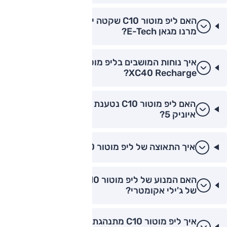
האם ליפ מוטור C10 שקטה יותר בנסיעה מהירה
מרנו מגאן E-Tech?
איך נוחות המושבים בליפ מוטור C10 מול וולוו
XC40 Recharge?
האם ליפ מוטור C10 נטענת מהר יותר מיונדאי
איוניק 5?
איך התאוצה של ליפ מוטור C10 לעומת קיה EV6?
האם המנוע של ליפ מוטור C10 שקט יותר מהמנוע
של ג'ילי אקומטרי?
איך ליפ מוטור C10 מתנהגת בסיבובים בהשוואה