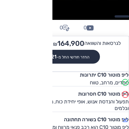
0
0
0
199,900
164,900 -
לגרסאות והשוואה
₪
₪
₪1,521
החזר חודשי החל מ-
ליפ מוטור C10 יתרונות
ממדים, מרחב, טווח
ליפ מוטור C10 חסרונות
תפעול והנדסת אנוש, אופי יחידת כוח, נוחות נסיעה, כיול הגה
ובלמים
ליפ מוטור C10 בשורה תחתונה
ליפ מוטור C10 הוא רכב פנאי מרווח ומאובזר - אבל דורש ליטוש