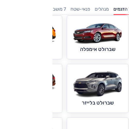
הדגמים
מנהלים
פנאי-שטח
7 מושבים
מיניוונים
טנדרים
חשמ
שברולט אקווינוקס
שברולט אימפלה
שברולט טראוורס
שברולט בלייזר