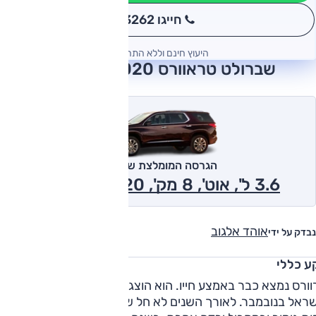
חייגו 3262
*
היעוץ חינם וללא התחייבות
שברולט טראוורס 2020 חוות דעת
הגרסה המומלצת של אוטו
3.6 ל', אוט', 8 מק', LS, 2x4 2020
אוהד אלגוב
נבדק על ידי
ע כללי
טרוורס נמצא כבר באמצע חייו. הוא הוצג בתחילת 2017 והגיע
ראל בנובמבר. לאורך השנים לא חל שינוי בדגם ורק נוספו שתי