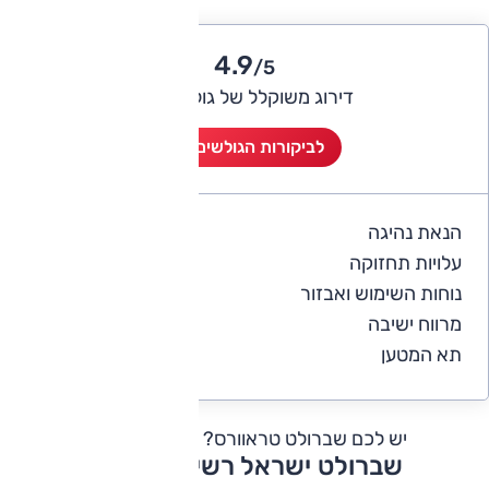
4.9
/5
דירוג משוקלל של גולשי אוטו
לביקורות הגולשים (8)
הנאת נהיגה
4.9
עלויות תחזוקה
4
נוחות השימוש ואבזור
4.8
מרווח ישיבה
5
תא המטען
5
יש לכם שברולט טראוורס?
כתבו חוות דעת
שברולט ישראל רשימת דגמים