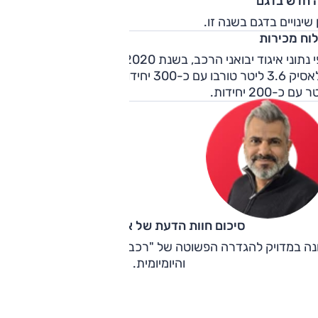
 חדש בדגם
 שינויים בדגם בשנה זו.
לוח מכירות
לפי נתוני איגוד י
קלאסיק 3.6 ליטר טורבו עם כ-300 יחידות. אחריה גרסת LS 3.6
עם כ-200 יחידות.
סיכום חוות הדעת של אוהד אלגוב
נה במדויק להגדרה הפשוטה של "רכב פנאי" במשמעות הפרקטי
והיומיומית.