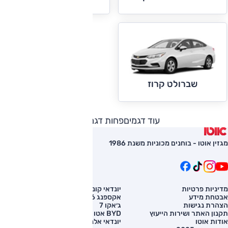
שברולט קרוז
עוד דגמים
פחות דגמים
מגזין אוטו - בוחנים מכוניות משנת 1986
מדיניות פרטיות
יונדאי קונה
השוואת רכב
אבטחת מידע
אקספנג G6
רכב חדש
הצהרת נגישות
ג׳אקו 7
מחירון רכב
תקנון האתר ושירות הייעוץ
BYD אטו 3
מימון לרכב
אודות אוטו
יונדאי אלנטרה