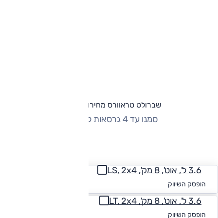
שברולט טראוורס מחירון וגרסאות
סמנו עד 4 גרסאות להשוואה
החזר חודשי
3.6 ל', אוט', 8 מק', LS, 2x4
החל מ-₪
1,960
הופסק השיווק
3.6 ל', אוט', 8 מק', LT, 2x4
החל מ-₪
2,054
הופסק השיווק