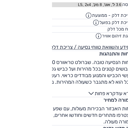
סה
כת דלק - ממוצעת
9.7
ק"מ/ליט
כת דלק בפועל
7.4
ק"מ/ליט
75
ח מכל דלק
ליט
ת זיהום אוויר
5
דע והשוואת טווחי נסיעה / צריכת דלק
חות והתנהגות
נוחות הנסיעה טובה. שברולט טראוורס 2020 מתמודד פחות טוב 
ושים קטנים בכל מהירות ועל כביש גלי, אם כי הנדנוד לא מתמשך
רעשי הכביש והמנוע מבודדים כראוי. רעש הרוח נשמע 
ל הוא לא מתגבר כשעולה המהירות. נימוסי הכביש מפתיעים
לטובה ברכב בגודל שכזה. נוחות הנסיעה על שבילים טובה, וההנעה
א עוד
קרא פחות
פולה מאשרת להגיע רחוק מהצפוי.
ורה למחיר
ות האבזור הבכירות מעולות, עם שפע מרשים והידור מספק. השנ
טרפו מתחרים חדשים וחודשו אחרים, ועדיין טראוורס מציעה
ורה מעולה.