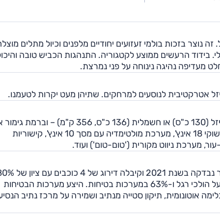
זה נוצר בזכות בולמי זעזועים יחודיים מלפנים וכיול מתלים מוצלח
לי. בידוד הרעשים ממוצע לקטגוריה. התנהגות הכביש טובה והיכו
זל אטרקטיבית לנוסעים למרחקים. שתיהן מעט יקרות לטעמנו.
סיטרואן C4 X מוצעת בישראל בשלוש גרסאות – בנזין ודיזל (130 כ"ס) או חשמלית (136 כ"ס, 356 ק"מ)
האבזור הסטנדטי עשיר למדי וכולל: תאורת לד מלאה, חישוקי 18 אינץ', מערכת מולטימדיה עם מסך 10 אינץ', קישוריות
ור, מערכת ניווט מקורית ('טום-טום') ועוד.
ציון הבטיחות של סיטרואן C4 X תואם את זה של C4 אשר נבדקה בשנת 2021 וקיבלה דירוג של 4 כ
בהגנה על מבוגרים, 83% בהגנה על ילדים, 57% בהגנה על הולכי רגל ו-63% במערכות בטיחות. היצע מערכות הבטיחות
 אוטונומית, תיקון סטייה מנתיב ושמירה על מרכז נתיב הנסיע