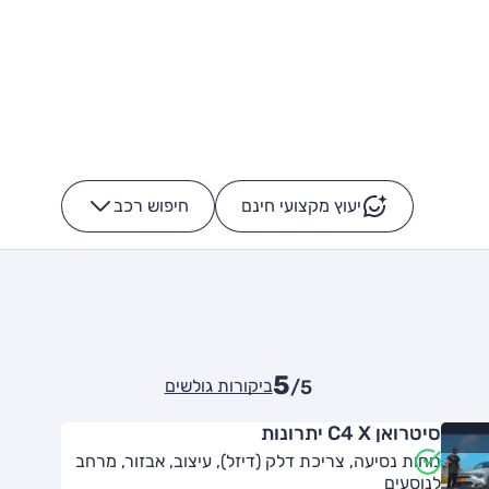
יעוץ מקצועי חינם
חיפוש רכב
+
-
5
ביקורות גולשים
/5
סיטרואן C4 X יתרונות
נוחות נסיעה, צריכת דלק (דיזל), עיצוב, אבזור, מרחב
לנוסעים