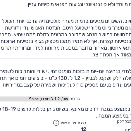
, וזה נאמר לרוב לחיוב. השינויים מגיעים בדמות מערך מולטימדיה עדכני יותר הכול
ם מערך ניווט מקורי שפועל היטב. הנדסת האנוש עדיין דורשת
 התחושה במושב הנהג שמדובר במכונית גדולה ממה שהיא. המרח
בנסיעות קצרות, אך לא תמיד תמכו מספיק בגוף בנסיעות ארוכות.
מאוד אך הפתח צר.
ה ביצועים טובים למדי בנהיגה יום-יומית בזכות מומנט זמין. יש די והותר כוח לשמי
מהירות גבוהה גם בעליות ולביצוע עקיפות, ולמנוע אופי פעולה חלק ושקט. לבנזין – 1.2 ל', 130 כ"ס – ביצועים 
ת – 136 כ"ס – מציגה ביצועים עדיפים, עם מספיק כוח לעקיפות ושמירה על קצב במהירויות
גרסה
צריכת הדלק של גרסת הדיזל מ
כל דלק
דרגת זיהום אוויר
12
יטר