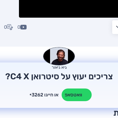
0
0
גיא גיאור
צריכים יעוץ על סיטרואן C4 X?
או חייגו 3262
וואטסאפ
*