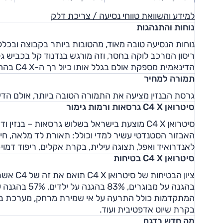
למידע והשוואת טווחי נסיעה / צריכת דלק
נוחות והתנהגות
נוחות הנסיעה טובה מאוד, מהטובות ביותר בקבוצה ובכלל. 
ריסון המרכב לוקה בחסר, וזה מורגש בנדנוד קל בכביש ג
הדינאמית מספקת אולם בגלל אותו כיול רך ה-C4 X בהחלט מעדיפה נהיגה נינוחה על פני נמרצת.
תמורה למחיר
גרסת הבנזין מציעה את התמורה הטובה ביותר, אולם הדי
סיטרואן C4 X גרסאות ורמות גימור
לאנדרואיד ואפל, תצוגה עילית, בקרת אקלים, ריפוד דמוי-ע
סיטרואן C4 X בטיחות
המתקדמות כולל התרעה על אי שמירת מרחק, מערכת בלימה
בקרת שיוט אדפטיבית ועוד.
מה חדש בדגם