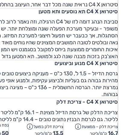
סיטרואן C4 X נראית שונה מכל דבר אחר, העיצוב בהחלט מיוחד ולא קונבנציונלי ונגיעות הפנאי מוסיפות עניין.
סיטרואן C4 X תא נוסעים ותא מטען
סביבת הנהג דומה לזו של C4 הרגילה
משופר - ובעיקר מערכת הפעלה שונה ומוצלחת יותר. יש ג
הסתגלות, אך כבעבר יש תפעול חיצוני למערכת המיזוג.
נאה ובולטים לטובה המושבים המצוינים שהיו נוחים מאוד 
האצ'בק בזכות מבנה שונה לגג ולמושב. תא המטען גדול 
סיטרואן C4 X מנוע וביצועים
גרסת הדיזל – 1.5 ל', 130 כ"ס – מעניק
נמרצת יותר. הגרסה החשמלי
גבוהות.
סיטרואן C4 X - צריכת דלק
לליטר. גם לגרסת הבנזין נתונים טובים – 14.4 ק"מ לליטר בממוצע המבחן.
נפח מ
צריכת דלק - ממוצעת
צריכת דלק בפועל
50
13.5
16.7
ק"מ/ליטר
ק"מ/ליטר
ל