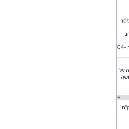
ל מסך
ב
איכות החומרים ממוצעת ביחס למקובל בסגמנט ויש המון תאי אחסון. מאחור מדובר במכונית מרווחת למדי, ומרווחת יותר מה-C4
רה על
דומים אך תחושה
צוינת – 16.1 ק"מ לליטר בממוצע במבחן דרכים מאומץ. בשיוט ניתן בקלות לרשום 18-19 ק"מ