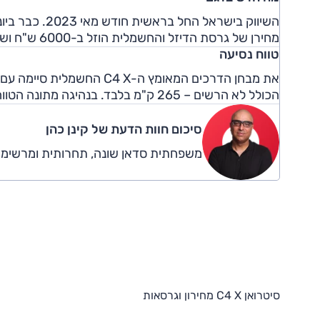
מחירן של גרסת הדיזל והחשמלית הוזל ב-6000 ש"ח ושל גרסת הבנזין ב-5000 ש"ח.
טווח נסיעה
הכולל לא הרשים – 265 ק"מ בלבד. בנהיגה מתונה הטווח הריאלי הוא כ-315 ק"מ.
סיכום חוות הדעת של קינן כהן
משפחתית סדאן שונה, תחרותית ומרשימה
סיטרואן C4 X מחירון וגרסאות