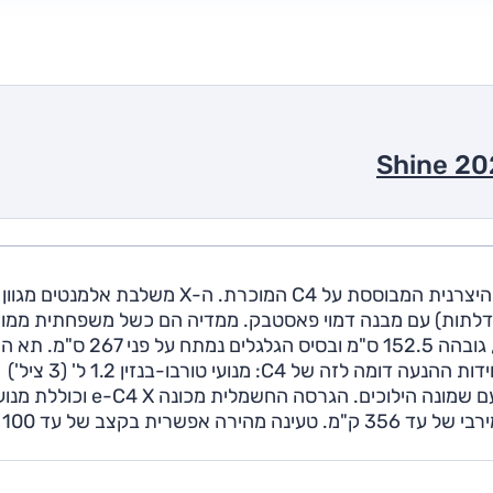
סיטרואן C4 X היא משפחתית קומפקטית (סגמנט C) של היצרנית המבוססת על C4 המוכרת. ה-X משלבת אלמנטים מגוון
גמנטים כולל הגבהה קלה, סממני פנאי ומרכב סדאן (4 דלתות) עם מבנה דמוי פאסטבק. ממדיה הם כשל משפחתית 
אורכה 460 ס"מ (24 ס"מ יותר מ-C4), רוחבה 183 ס"מ, גובהה 152.5 ס"מ ובסיס הגלגל
גדול למדי: 510 ל' במקום 380 ל' ב-C4 הרגילה. היצע יחידות ההנעה דומה לזה של C4: מנועי טורבו-בנזין 1.2 ל' (3 ציל')
וטורבו-דיזל 1.5 ל' המספקים 130 כ"ס ותיבה אוטומטית עם שמונה הילוכים. הגרסה החשמלית מכונה e-C4 X וכולל
חשמלי המפ