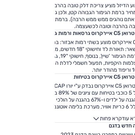
וע הדיזל מציע צריכת דלק טובה בהרבה מאשר מנוע הבנזין. פער
יר ברמת הגימור הגבוהה קטן, ולכן גרסת הבנזין עדיפה (אלא א
 אתם נוהגים ממש ממש הרבה). ברמת הגימור הבסיסית התמורה
בה בהרבה וטובה לכשעצמה.
 איירקרוס גרסאות ורמות גימור
C5 איירקרוס מוצע בשתי רמות אבזור: ברמת הגימור 'פיל' , בין
השאר: תאורת לד וחישוקי "18 חדשים, מולטימדיה ובקרת אקלים.
ברמת הגימור 'שיין', בנוסף, חישוקי "19, גג זכוכית, מפתח חכם,
למות היקפיות, תפעול חשמלי לדלת האחורית ולמושב הנהג, צג
 C5 איירקרוס בטיחות
סיטרואן C5 איירקרוס נבדק ע"י יורו NCAP בשנת 2019 וזכה 
של 5 כוכבי בטיחות עם ציונים של 89% בהגנה על מבוגרים, 86%
בהגנה על ילדים ו-67% בהגנה על הולכי רגל. היצע מערכות הבטיח
כולל 6 כריות אוויר, מערכת בלימה אוטונמית, תיקון סטיה מנתיב,
ראה על רכב בשטח מת ועוד כסטנדרט. רמת הגימור 'שיין' מוסיפ
א עוד
קרא פחות
רכת לשמירה על מרכז נתיב הנסיעה, עמעום אוטומטי לאורות
 חדש בדגם
ך, בקרת שיוט אדפטיבית ועוד.
 שינויים במפרט בשנת הדגם 2023.