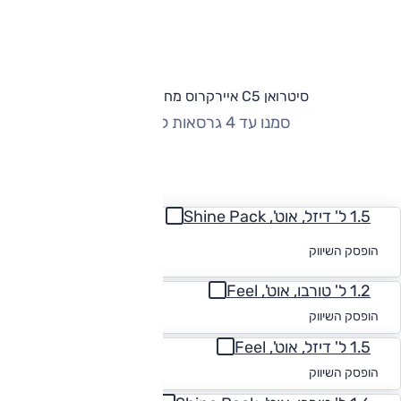
סיטרואן C5 איירקרוס מחירון וגרסאות
סמנו עד 4 גרסאות להשוואה
החזר חודשי
1.5 ל' דיזל, אוט', Shine Pack
לקבלת הצעת
הופסק השיווק
מימון
1.2 ל' טורבו, אוט', Feel
החל מ-₪
1,592
הופסק השיווק
1.5 ל' דיזל, אוט', Feel
החל מ-₪
1,656
הופסק השיווק