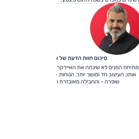
סיכום חוות הדעת של אוהד אלגוב
מתיחת הפנים לא שינתה את האיירקרוס משמעותית, ורק שיפרה
אותו; העיצוב חד ומושך יותר, הנוחות — אותה נוחות מעולה, רק
שופרה - והחבילה מאובזרת ומושכת מאי פעם.