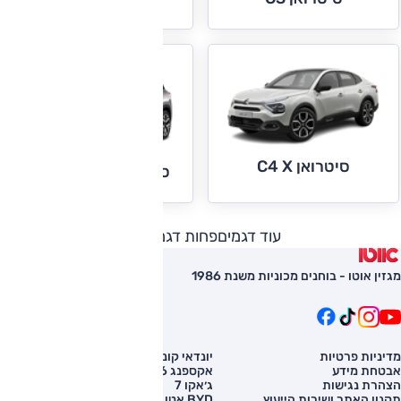
סיטרואן C4 X
סיטרואן C5 איירקרוס
עוד דגמים
פחות דגמים
מגזין אוטו - בוחנים מכוניות משנת 1986
מדיניות פרטיות
יונדאי קונה
השוואת רכב
אבטחת מידע
אקספנג G6
רכב חדש
הצהרת נגישות
ג׳אקו 7
מחירון רכב
תקנון האתר ושירות הייעוץ
BYD אטו 3
מימון לרכב