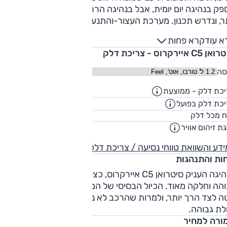
פוי. המושבים הקדמיים שופרו אף הם והתוצאה נהדרת. תא המטע
ק בנהיגה יום יומית, אבל בנהיגה הררית, היציאה לעקיפה קשה
ל ושימושי.
תר, ונדרש תכנון. מערכת העצור-והתנע מאוד גסה ומגושמת בנהי
רונית, ויחד עם בלמים שקשה למנן בחלקות על סף עצירה, מתקבל
א עוד
קרא פחות
ועה לא חלקה במהירויות זחילה. מזל שאפשר לכבות את המערכת
C5 איירקרוס - צריכת דלק
סה
כת דלק - ממוצעת
14.9
ק"מ/ליט
כת דלק בפועל
12.1
ק"מ/ליט
53
ח מכל דלק
ליט
ת זיהום אוויר
1
דע והשוואת טווחי נסיעה / צריכת דלק
חות והתנהגות
בנהיגה העניק סיטרואן C5 איירקרוס, כצפוי ממנו, נוחות ואיכות נס
הה וחלקה מאוד. הכיול הבסיסי של המתלים, מהיותו מוכוון נוחות,
ה לצד הרך יותר, ולמרות שהרכב לא נועד להצטיינות דינמית, יש ל
לת גבוהה.
ורה למחיר