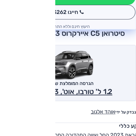
חייגו 3262
*
היעוץ חינם וללא התחייבות
סיטרואן C5 איירקרוס 2023 חוות דעת
הגרסה המומלצת של אוטו
1.2 ל' טורבו, אוט', Feel 2023
אוהד אלגוב
נבדק על ידי
ע כללי
לקראת 2023 החל שיווק המהדורה המחודשת של C5 איירקרוס