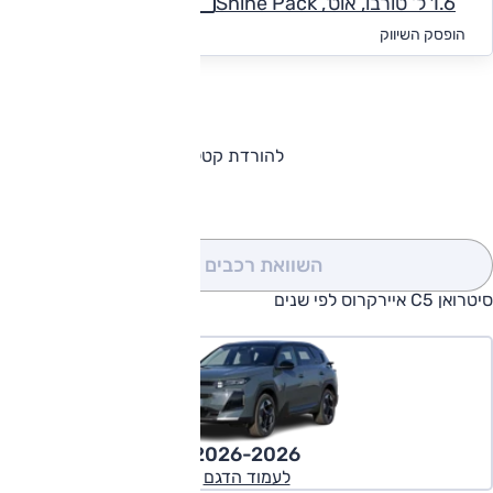
1.6 ל' טורבו, אוט', Shine Pack
החל מ-₪
1,496
הופסק השיווק
להורדת קטלוג סיטרואן C5 איירקרוס
השוואת רכבים
(0)
סיטרואן C5 איירקרוס לפי שנים
2026-2026
לעמוד הדגם