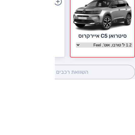
הוספת רכב
סיטרואן C5 איירקרוס
בחר גרסה סיטרואן C5 איירקרוס
השוואת רכבים
(0)