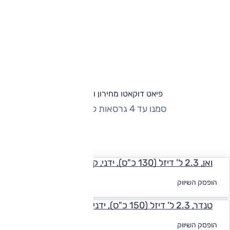
פיאט דוקאטו מחירון וגרסאות
סמנו עד 4 גרסאות להשוואה
החזר חודשי
ואן, 2.3 ל' דיזל (130 כ"ס), ידני, קצר נמוך קל
לקבלת הצעת
הופסק השיווק
מימון
טנדר, 2.3 ל' דיזל (150 כ"ס), ידני, תא-נהג כפול
לקבלת הצעת
הופסק השיווק