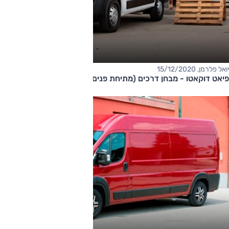
יואל פלרמן, 15/12/2020
פיאט דוקאטו - מבחן דרכים (מתיחת פנים, 2.3 ל', אוט', קצר-נמוך)