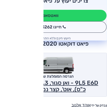
צריכים יעוץ על פיאט דוקאטו?
וואטסאפ
חייגו 3262
*
היעוץ חינם וללא התחייבות
פיאט דוקאטו 2020 חוות דעת
הגרסה המומלצת של אוטו
9L5 E6D - ואן סגור, 2.3 ל' דיזל (140
כ"ס), אוט', קצר נמוך 2020
אוהד אלגוב
נבדק על ידי