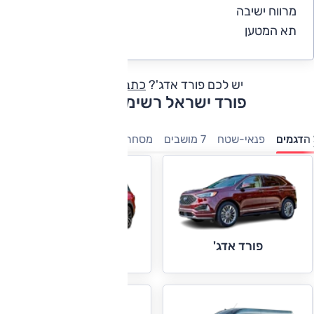
מרווח ישיבה
5
תא המטען
5
יש לכם פורד אדג'?
כתבו חוות דעת
פורד ישראל רשימת דגמים
הדגמים
פנאי-שטח
7 מושבים
מסחריות
ספורט
משפחתיות
פורד אדג'
פורד אקספלורר