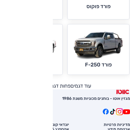
פורד פוקוס
פורד קוגה
פורד F-350
פורד F-250
עוד דגמים
פחות דגמים
מגזין אוטו - בוחנים מכוניות משנת 1986
מדיניות פרטיות
יונדאי קונה
השוואת רכב
אבטחת מידע
אקספנג G6
רכב חדש