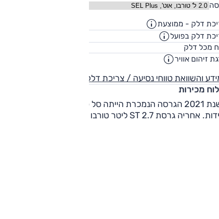
סה
כת דלק - ממוצעת
10.2
ק"מ/ליט
כת דלק בפועל
8.3
ק"מ/ליט
70
ח מכל דלק
ליט
ת זיהום אוויר
5
דע והשוואת טווחי נסיעה / צריכת דלק
לוח מכירות
בשנת 2021 הגרסה הנמכרת הייתה סל פלוס 2 ליטר עם כ-45
. אחריה גרסת ST 2.7 ליטר טורבו עם כ-35 יחידות.