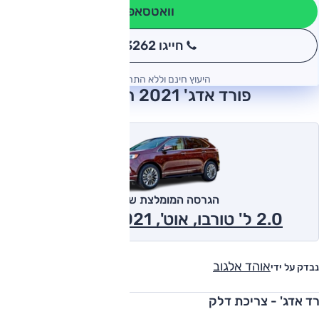
וואטסאפ
חייגו 3262
*
היעוץ חינם וללא התחייבות
פורד אדג' 2021 חוות דעת
הגרסה המומלצת של אוטו
2.0 ל' טורבו, אוט', SEL Plus 2021
אוהד אלגוב
נבדק על ידי
רד אדג' - צריכת דלק