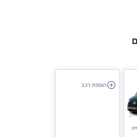
ם
הוספת רכב
זל, ידני,