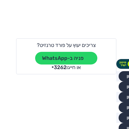
צריכים יעוץ על פורד טרנזיט?
פניה ב-WhatsApp
או חייגו
3262
*
ן
ן
ן
ן
ן
ן