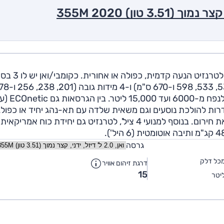
אחד הדגמים הוותיקים בכלל ובברנז'ה המסחרית בפרט. לטרנזיט הנעה קדמי
גלגלים (293, 330 ו-375 ס"מ), 5 מידות אורך (497, 534, 533, 598 ו
ס"מ), למשקל נטו של עד 2.1 טון (משקל כולל עד 5 טון) ולנפח מ-6000 ועד
ות להולכת נוסעים וגם משאית שלדה עם תא-נהג יחיד או כפול. 
מערכות הבטיחות: בקרת שיוט פעילה, בקרת פניות וקריאת חירום. בנוסף למנועי 4 ציל', לטרנזיט גם יחידת כוח אמריק
גרסה
כל דלק
דרגת זיהום אוויר
15
יטר