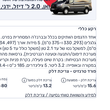
ואן, 2.0 ל' דיזל, ידני, קצר נמוך (3.51 טון) 355M 2020
רקע כללי
מערכת דימום/התנעה וטעינה רגנרטיבית), גרסאות מהודר
במקורה ובאופייה: 3.2 ליטר, 5 צילינדרים, 185 כ"ס ו-48.4 קג"מ ותיבה אוטומטית (6 היל').
פורד טרנזיט - צריכת דלק
נפח מ
צריכת דלק - ממוצעת
צריכת דלק בפועל
80
13.2
15.6
ק"מ/ליטר
ק"מ/ליטר
ל
למידע והשוואת טווחי נסיעה / צריכת דלק