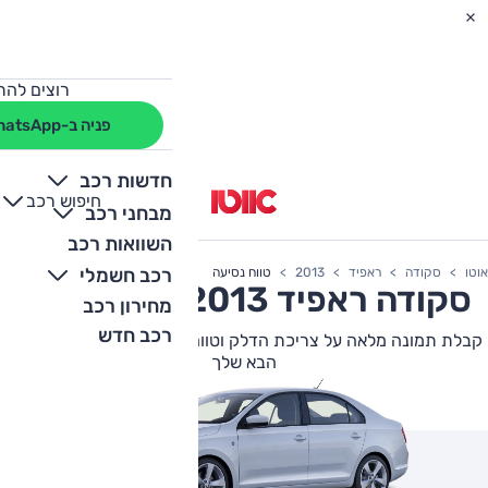
רוצים להת
פניה ב-WhatsApp
חדשות רכב
חיפוש רכב
+
-
מבחני רכב
השוואות רכב
רכב חשמלי
אוטו
סקודה
ראפיד
2013
טווח נסיעה
סקודה
ראפיד
2013 צריכת דלק
מחירון רכב
רכב חדש
קבלת תמונה מלאה על צריכת הדלק וטווח הנסיעה של סקודה ראפיד
הבא שלך