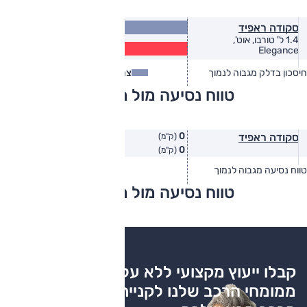
17.2
סקודה ראפיד
(ק״מ/ל׳)
1.4 ל' טורבו, אוט',
13.9
Elegance
(ק״מ/ל׳)
חיסכון בדלק מגבוה לנמוך
צריכת דלק
צריכת דלק בפועל
טווח נסיעה מול מתחרים
0
סקודה ראפיד
(ק"מ)
0
(ק"מ)
טווח נסיעה מגבוה לנמוך
טווח יצרן
טווח בפועל
טווח נסיעה מול מתחרים
צריכת דלק
קבלו ייעוץ מקצועי ללא עלות
ממומחי הרכב שלנו לקניית