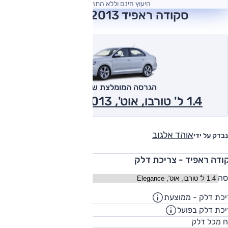
היעוץ חינם וללא התחייבות
סקודה ראפיד 2013 חוות דעת
הגרסה המומלצת של אוטו
1.4 ל' טורבו, אוט', Elegance 2013
אוהד אלגוב
נבדק על ידי
ודה ראפיד - צריכת דלק
סה
כת דלק - ממוצעת
17.2
ק"מ/ליט
כת דלק בפועל
13.9
ק"מ/ליט
55
ח מכל דלק
ליט