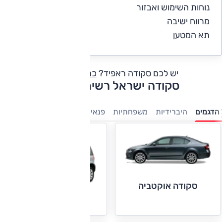
נוחות השימוש ואבזור
5
מרווח ישיבה
5
תא המטען
5
יש לכם סקודה ראפיד?
כתבו חוות דעת
סקודה ישראל רשימת דגמים
הדגמים
היברידיות
משפחתיות
פנאי-שטח
מנהלים
קטנות
מ
סקודה אוקטביה
סקודה יטי