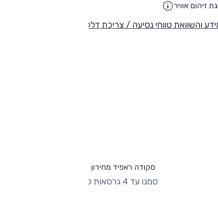
ת זיהום אוויר
4
דע והשוואת טווחי נסיעה / צריכת דלק
סקודה ראפיד מחירון וגרסאות
סמנו עד 4 גרסאות להשוואה
החזר חודשי