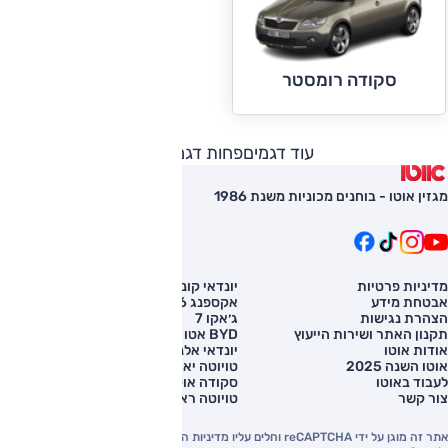
סקודה רומסטר
עוד דגמים
פחות דגמים
מגזין אוטו - בוחנים מכוניות משנת 1986
מדיניות פרטיות
יונדאי קונה
השוואת רכב
אבטחת מידע
אקספנג G6
רכב חדש
הצהרת נגישות
ג׳אקו 7
מחירון רכב
תקנון האתר ושירות הייעוץ
BYD אטו 3
מימון לרכב
אודות אוטו
יונדאי אלנטרה
אוטו השנה 2025
טויוטה יאריס קרוס
לעבוד באוטו
סקודה אוקטביה
צור קשר
טויוטה ראב 4
אתר זה מוגן על ידי reCAPTCHA וחלים עליו מדיניות הפרטיות והתנאים וההגבלות של