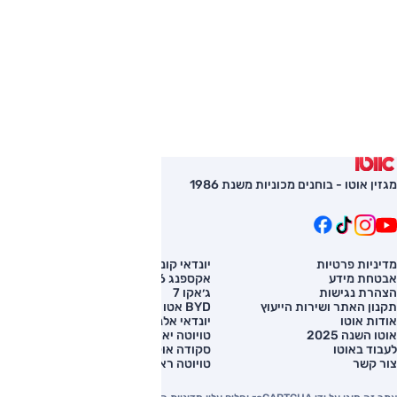
מגזין אוטו - בוחנים מכוניות משנת 1986
מדיניות פרטיות
יונדאי קונה
השוואת רכב
אבטחת מידע
אקספנג G6
רכב חדש
הצהרת נגישות
ג׳אקו 7
מחירון רכב
תקנון האתר ושירות הייעוץ
BYD אטו 3
מימון לרכב
אודות אוטו
יונדאי אלנטרה
אוטו השנה 2025
טויוטה יאריס קרוס
לעבוד באוטו
סקודה אוקטביה
צור קשר
טויוטה ראב 4