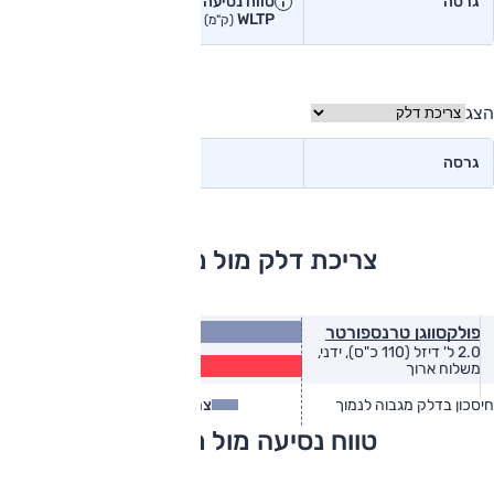
גרסה
טווח נסיעה יצרן
טווח נסיעה
WLTP
בפועל<
(ק"מ)
(ק"מ)
הצג
גרסה
צריכת דלק מול מתחרים
12.5
פולקסווגן טרנספורטר
(ק״מ/ל׳)
2.0 ל' דיזל (110 כ"ס), ידני,
10.1
משלוח ארוך
(ק״מ/ל׳)
חיסכון בדלק מגבוה לנמוך
צריכת דלק
צריכת דלק בפועל
טווח נסיעה מול מתחרים