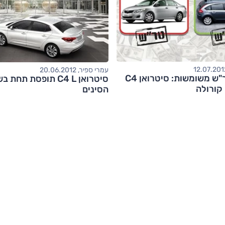
עמרי ספיר, 20.06.2012
צל"ש או טר"ש משומשות: סיטרואן C4
סיטרואן C4 L תופסת תחת
 קורולה
הסינים