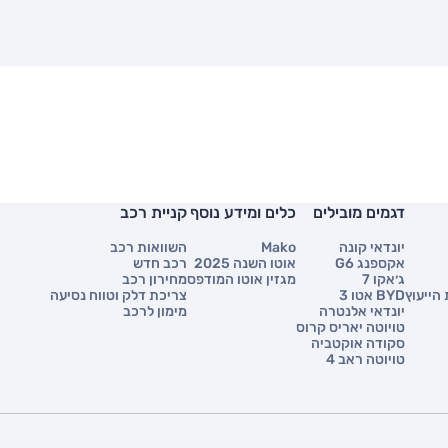
דגמים מובילים
כלים ומידע נוסף
קניית רכב
יונדאי קונה
Mako
השוואות רכב
אקספנג G6
אוטו השנה 2025
רכב חדש
ג׳אקו 7
מגזין אוטו המודפס
מחירון רכב
הייעוץ
BYD אטו 3
צריכת דלק וטווח נסיעה
יונדאי אלנטרה
מימון לרכב
טויוטה יאריס קרוס
סקודה אוקטביה
טויוטה ראב 4