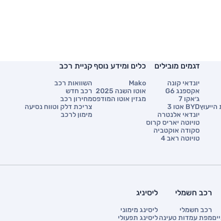
דגמים מובילים
כלים ומידע נוסף
קניית רכב
יונדאי קונה
Mako
השוואות רכב
אקספנג G6
אוטו השנה 2025
רכב חדש
ג׳אקו 7
מגזין אוטו המודפס
מחירון רכב
הייעוץ
BYD אטו 3
צריכת דלק וטווח נסיעה
יונדאי אלנטרה
מימון לרכב
טויוטה יאריס קרוס
סקודה אוקטביה
טויוטה ראב 4
רכב חשמלי
ליסיניג
רכב חשמלי
ליסינג מימוני
ים
מפת עמדות טעינה
ליסינג תפעולי