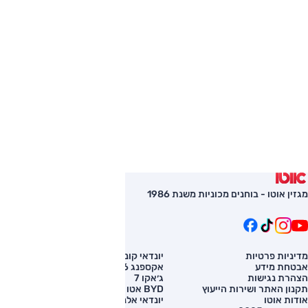
מגזין אוטו - בוחנים מכוניות משנת 1986
מדיניות פרטיות
יונדאי קונה
השוואת רכב
אבטחת מידע
אקספנג G6
רכב חדש
הצהרת נגישות
ג׳אקו 7
מחירון רכב
תקנון האתר ושירות הייעוץ
BYD אטו 3
מימון לרכב
אודות אוטו
יונדאי אלנטרה