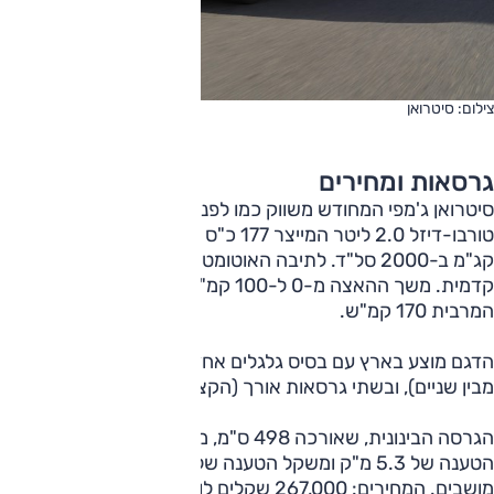
צילום: סיטרואן
גרסאות ומחירים
סיטרואן ג'מפי המחודש משווק כמו לפני חידושו עם מנוע
טורבו-דיזל 2.0 ליטר המייצר 177 כ"ס ב-3750 סל"ד ו-40.8
קג"מ ב-2000 סל"ד. לתיבה האוטומטית 8 הילוכים וההנעה
קדמית. משך ההאצה מ-0 ל-100 קמ"ש 9.6 שניות והמהירות
המרבית 170 קמ"ש.
הדגם מוצע בארץ עם בסיס גלגלים אחד, 327.5 ס"מ (הארוך
מבין שניים), ובשתי גרסאות אורך (הקצרה אינה משווקת).
הגרסה הבינונית, שאורכה 498 ס"מ, מוצעת כוואן עם נפח
הטענה של 5.3 מ"ק ומשקל הטענה של 1216 ק"ג; לנוסעים: 6
מושבים. המחירים: 267,000 שקלים לוואן, 277,000 שקלים