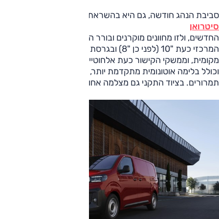
סביבת הנהג חודשה, גם היא בהשראת דגמי
סיטרואן
החדשים, ולזו מחוונים מוקרנים ובורר הילוכים עדכניים, הצג
המרכזי כעת "10 (לפני כן "8) ובגרסת הנוסעים "12.3 בהתקנה
מקומית, וממשקי הקישור כעת אלחוטיים. מפרט הבטיחות שודרג
וכולל בלימה אוטונומית מתקדמת יותר, תיקון סטייה מנתיב, זיהוי
תמרורים. בציוד התקני גם מצלמה אחורית.