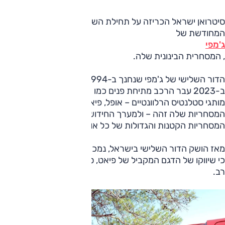
סיטרואן ישראל הכריזה על תחילת השיווק של המהדורה
המחודשת של
ג'מפי
, המסחרית הבינונית שלה.
הדור השלישי של ג'מפי שנחנך ב-1994 הושק ב-2016.
ב-2023 עבר הרכב מתיחת פנים כמו יתר הדגמים הקרובים של
מותגי סטלנטיס הרלוונטיים – אופל, פיאט, פיג'ו; גם טויוטה שקו
המסחריות שלה זהה – ולמערך החידושים הזה הצטרפו גם
המסחריות הקטנות והגדולות של כל אותם מותגים.
מאז הושק הדור השלישי בישראל, נמכרו ממנו 3380 יחידות. יצוין
כי שיווקו של הדגם המקביל של פיאט, סקודו, החל לפני זמן לא
רב.