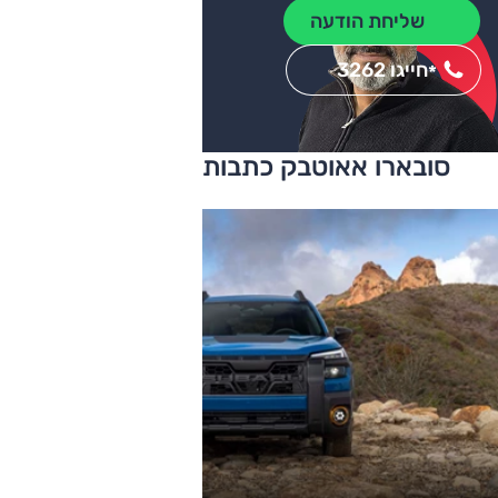
שליחת הודעה
חייגו 3262
*
סובארו אאוטבק כתבות ומבחני דרכים