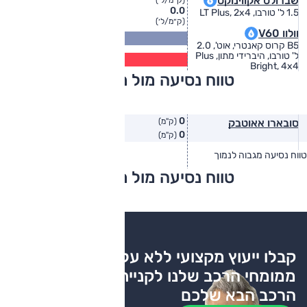
שברולט אקווינוקס
(ק״מ/ל׳)
0.0
1.5 ל' טורבו, LT Plus, 2x4
(ק״מ/ל׳)
וולוו V60
13.3
(ק״מ/ל׳)
B5 קרוס קאנטרי, אוט', 2.0
10.8
ל' טורבו, היברידי מתון, Plus
(ק״מ/ל׳)
Bright, 4x4
טווח נסיעה מול מתחרים
0
סובארו אאוטבק
(ק"מ)
0
(ק"מ)
טווח נסיעה מגבוה לנמוך
טווח יצרן
טווח בפועל
טווח נסיעה מול מתחרים
צריכת דלק
קבלו ייעוץ מקצועי ללא עלות
ממומחי הרכב שלנו לקניית
הרכב הבא שלכם