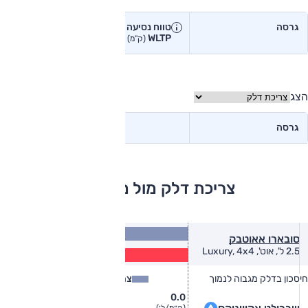
גרסה
טווח נסיעה יצרן
טווח נסיעה
WLTP
בפועל<
(ק"מ)
(ק"מ)
הצג
גרסה
צריכת דלק מול מתחרים
11.6
סובארו אאוטבק
(ק״מ/ל׳)
9.4
2.5 ל', אוט', Luxury, 4x4
(ק״מ/ל׳)
חיסכון בדלק מגבוה לנמוך
צריכת דלק
צריכת דלק בפועל
0.0