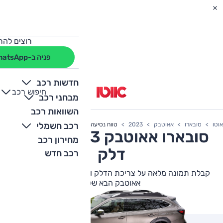
רוצים להת
פניה ב-WhatsApp
חדשות רכב
חיפוש רכב
+
-
מבחני רכב
השוואות רכב
רכב חשמלי
אוטו
סובארו
אאוטבק
2023
טווח נסיעה
סובארו
אאוטבק
2023 צריכת
מחירון רכב
דלק
רכב חדש
קבלת תמונה מלאה על צריכת הדלק וטווח הנסיעה של סובארו
אאוטבק הבא שלך