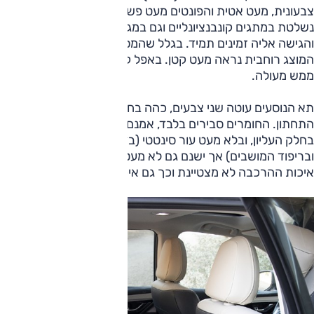
צבעונית, מעט אטית והפונטים מעט פשוטים. בקרת המיזוג
נשלטת במתגים קונבנציונליים וגם במגע דרך המסך, והמידע
והגישה אליה זמינים תמיד. בגלל שהמסך אורכי, אנדרואיד אוטו
המוצג רוחבית נראה מעט קטן. באפל קארפליי לעומת זאת, זה
ממש מעולה.
תא הנוסעים עוטה שני צבעים, כהה בחלקו העליון ובהיר בחלקו
התחתון. החומרים סבירים בלבד, אמנם יש שימוש בחומרים רכים
בחלק העליון, ובלא מעט עור סינטטי (בדשבורד, בדיפוני הדלתות
ובריפוד המושבים) אך ישנם גם לא מעט פלסטיקים נוקשים.
איכות ההרכבה לא מצטיינת וכך גם איכות הגימור.