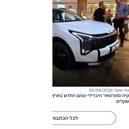
אלי שאולי, 05/08/2026
קיה ספורטאז' היברידי-נטען החדש בארץ – המחיר החל מ-220,000
שקלים
לכל הכתבות