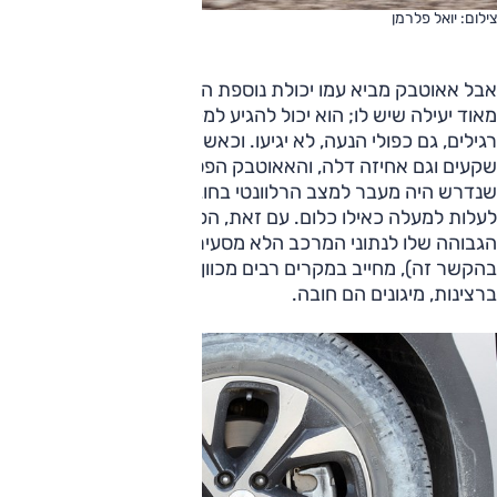
צילום: יואל פלרמן
אבל אאוטבק מביא עמו יכולת נוספת הודות לאותה הנעה כפולה
מאוד יעילה שיש לו; הוא יכול להגיע למקומות לשם רכבי פנאי
רגילים, גם כפולי הנעה, לא יגיעו. וכאשר טיפסנו בשביל עם הרבה
שקעים וגם אחיזה דלה, והאאוטבק הפסיק להתקדם — כל
שנדרש היה מעבר למצב הרלוונטי בחוגה, והנה הוא ממשיך
לעלות למעלה כאילו כלום. עם זאת, הפער בין יכולת התנועה
הגבוהה שלו לנתוני המרכב הלא מסעירים (פורסטר טוב ממנו
בהקשר זה), מחייב במקרים רבים מכוון; אם אתם מטיילים
ברצינות, מיגונים הם חובה.