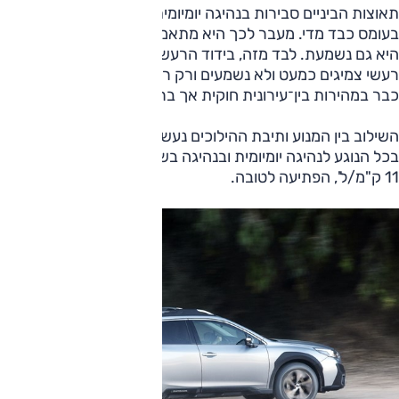
תאוצות הביניים סבירות בנהיגה יומיומית, גם בעקיפה שאינן
בעומס כבד מדי. מעבר לכך היא מתאמצת, וכשהיא מתאמצת
היא גם נשמעת. לבד מזה, בידוד הרעשים בהחלט טוב, כאשר
רעשי צמיגים כמעט ולא נשמעים ורק רחשי רוח חודרים אל התא,
כבר במהירות בין־עירונית חוקית אך ברמה סבירה.
השילוב בין המנוע ותיבת ההילוכים נעשה בצורה נעימה מאוד,
בכל הנוגע לנהיגה יומיומית ובנהיגה בשביל, צריכת הדלק במבחן,
11 ק"מ/ל', הפתיעה לטובה.