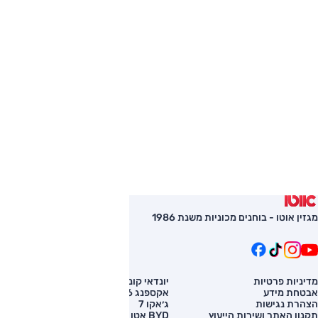
מגזין אוטו - בוחנים מכוניות משנת 1986
מדיניות פרטיות
יונדאי קונה
השוואת רכב
אבטחת מידע
אקספנג G6
רכב חדש
הצהרת נגישות
ג׳אקו 7
מחירון רכב
תקנון האתר ושירות הייעוץ
BYD אטו 3
מימון לרכב