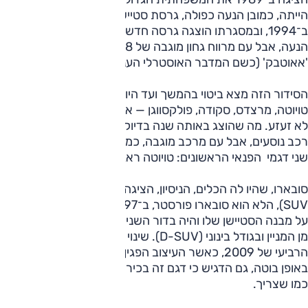
הייתה, כמובן הנעה כפולה, גרסת סטיישן. הדור השני נחנך
ב־1994, ובמסגרתו הוצגה גרסה חדשה: אותו סטיישן כפול
הנעה, אבל עם מרווח גחון מוגבה של 19.8 ס"מ ובשם משלו:
'אאוטבק' (כשם המדבר האוסטרלי הענק בטריטוריה הצפונית).
הסידור הזה מצא ביטוי בהמשך ועד היום — בדגמים של אודי, וולוו,
טויוטה, מרצדס, סקודה, פולקסווגן — אבל את עולם הרכב הוא
לא זעזע. מה שהוצג באותה שנה בדיוק — על אותה רצפה של
רכב נוסעים, אבל עם מרכב מוגבה, כמו רכב שטח אמיתי — היו
שני דגמי הפנאי הראשונים: טויוטה ראב4, הונדה CR-V.
סובארו, שהיו לה הכלים, הניסיון, הציגה רכב פנאי קומפקטי (C-
SUV), הלא הוא סובארו פורסטר, ב־1997. אותו אאוטבק שמר
על מבנה הסטיישן שלו והיה בדור השני שלו (1999) לרכב פנאי
מן המניין ובגודל בינוני (D-SUV). שינוי משמעותי היה בדור
הרביעי של 2009, כאשר העיצוב הפגין את שייכותו לסגמנט
באופן בוטה, גם הדגיש כי דגם זה בכיר מפורסטר שתמיד נראה
כמו שצריך.