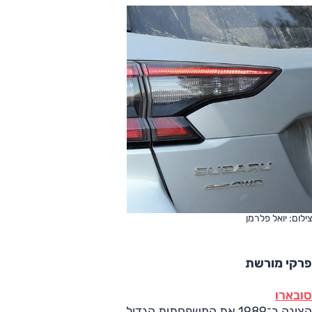
צילום: יואל פלרמן
פרקי מורשת
סובארו
הציגה ב־1989 את המשפחתית הגדולה (קטגוריה D) לגאסי, ולזו