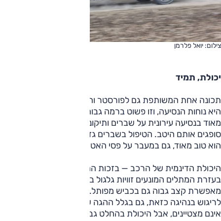
צילום: יואל פלרמן
יכולת, תמיד
תכונה אחת המשותפת גם לפורסטר והיא מהחזקות של דגם זה,
היא נוחות הנסיעה, וזו פשוט ברמה גבוהה מאוד. הנוחות טובה
מאוד בנסיעה עירונית על שברים ותיקוני כביש קטנים, והבולמים
סופגים אותם היטב. הטיפול בשברים גדולים מתעלה פחות ועדיין
הוא טוב מאוד, גם במעבר על פסי האטה בגבהים שונים.
היכולת הדינמית של הרכב — בזכות ההנעה הכפולה, לא מעט
בעזרת המתלים המונעים זוויות גלגול בוטות — טובה מאוד,
מאפשרת קצב גבוה גם בכביש מפותל. זה אינו רכב המכוון
לריגוש בנהיגה כזאת, גם בגלל ההגה שמשקלו והחיבור שלו
אינם מצטיינים, אבל היכולת בהחלט גבוהה.