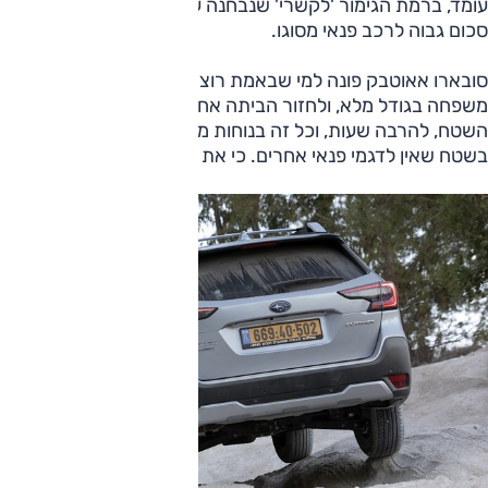
עומד, ברמת הגימור 'לקשרי' שנבחנה על 255,000 שקלים, וזה
סכום גבוה לרכב פנאי מסוגו.
סובארו אאוטבק פונה למי שבאמת רוצה לטייל, לעשות את זה עם
משפחה בגודל מלא, ולחזור הביתה אחרי טיול שבילים לעומק
השטח, להרבה שעות, וכל זה בנוחות מרבית, אגב הפגנת יכולת
בשטח שאין לדגמי פנאי אחרים. כי את זה הוא עושה הכי טוב.