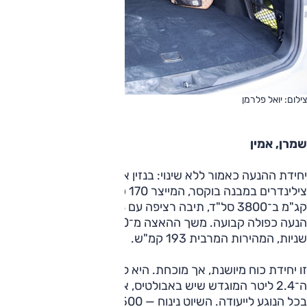
צילום: יואל פלרמן
שמרן, אמין
יחידת ההנעה כאמור ללא שינוי: בנזין אטמוספרי 2.5 ליטר 4
צילינדרים במבנה בוקסר, המייצר 170 כ"ס (5800 סל"ד) ו־25.7
קג"מ ב־3800 סל"ד, תיבה רציפה עם 8 יחסי העברה קבועים,
הנעה כפולה קבועה. משך ההאצה מ־0 ל־100 קמ"ש הוא 10.2
שניות, המהירות המרבית 193 קמ"ש.
זו יחידת כוח מיושנת, אך מוכחת. היא לא מרשימה כמו מנוע
ה־2.4 ליטר המוגדש שיש באבולטיס, אבל היא מספקת לגמרי
בכל הנוגע לייעודה. השיוט נינוח — 1,500 סל"ד ב־100 קמ"ש —