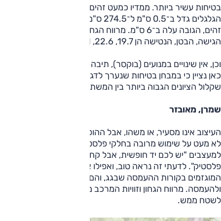
בטיחות עשיר ביותר. ממדיו כמעט זהים לאלה של קודמו: בסיס
הגלגלים גדל ב־0.5 ס"מ ל־274.5 ס"מ; האורך והרוחב כמעט
זהים, הגובה עלה ב־6 ס"מ. מרווח הגחון הוא 21.3 ס"מ, זוויות
הגישה, הבטן, הנטישה הן 19.7, 22.6, 21 מעלות.
וכן, אין שינויים במנועים (בוקסר), תיבה (רציפה) ובהנעה (כפולה).
כאן נציין כי במבחן בטיחות שנערך לדגם זה ב־2021 השיג את
שקלול הציונים הגבוה ביותר בין המשתתפים.
שמרן, מאובזר
העיצוב אינו מסעיר, או משהו, אבל ההופעה תכליתית, מבוססת
לא מעט על שימוש מרובה בחלקי פלסטיק בכל מקום. כאילו אמרו
למעצבים "יש לכם יד חופשית, אבל קחו בחשבון שיש רק
פלסטיק". לדעתי זה נראה טוב, ואפילו אהבתי את הפלסטיקים
המוגזמים בקורות ההעמסה שבגג, והם באמת שימושיים ונוצרו
ולהעמסה. מרווח הגחון וזוויות המרכב מדגישים כי פני הרכב הזה
לשטח ממש.