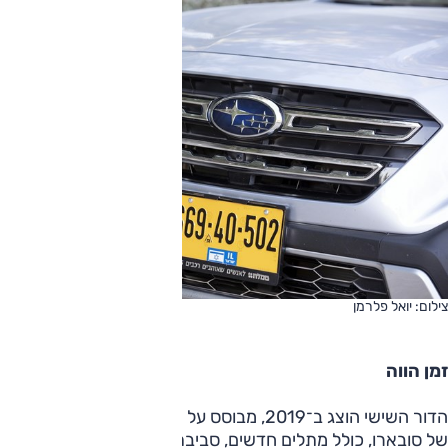
צילום: יואל פלרמן
זמן הווה
הדור השישי הוצג ב־2019, מבוסס על הרצפה הגלובלית החדשה
של סובארו, כולל מתלים חדשים, סביבת נהג עדכנית, מפרט