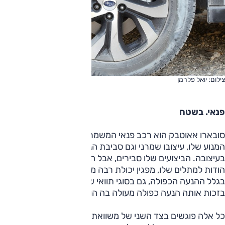
צילום: יואל פלרמן
פנאי. בשטח
סובארו אאוטבק הוא רכב פנאי המשמר מרכיבים מיושנים כמו
המנוע שלו, עיצובו שמרני וגם סביבת הנהג שלו אינה מתעלה
בעיצובה. הביצועים שלו סבירים, אבל הוא מצטיין בנוחות הנסיעה
הודות למתלים שלו, מפגין יכולת רבה מאוד ביחס לבני מינו בשטח
בגלל ההנעה הכפולה, גם בסוגי תוואי שעבורם הם מחוץ לתחום,
בזכות אותה הנעה כפולה מעולה בה הוא מצויד.
כל אלה פוגשים בצד השני של משוואת התמורה את המחיר, וזה