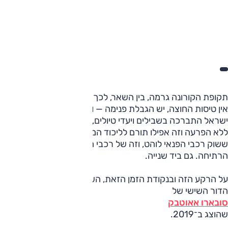
תקופת הקורונה גרמה, בין השאר, לכך שאנשים גילו את השטח.
אין טיסות החוצה, יש הגבלת פנימה — ואנשים רבים גילו שמדינת
ישראל התברכה בשבילים ויעדי טיולים, אפשר לטייל שם כמעט
ללא הפרעה וזה אפילו תורם לליכוד המשפחתי. מצב זה גרם לכך
ששוק רכבי הפנאי לוהט, וזה של רכבי השטח חצה את נקודת
הרתיחה. גם ביד שנייה.
על הרקע הזה ובנקודת הזמן הזאת, השיקה סובארו ישראל את
הדור השישי של
סובארו אאוטבק
שהוצג ב־2019.