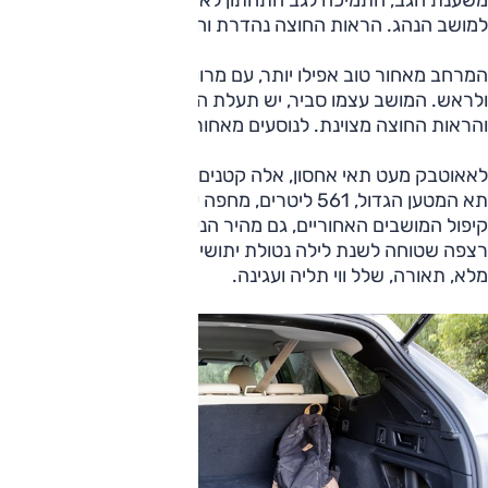
למושב הנהג. הראות החוצה נהדרת והמרחב בהחלט טוב.
המרחב מאחור טוב אפילו יותר, עם מרווחים מצוינים לרגליים
ולראש. המושב עצמו סביר, יש תעלת הינע גבוהה אך לא רחבה,
והראות החוצה מצוינת. לנוסעים מאחור פתחי מיזוג.
לאאוטבק מעט תאי אחסון, אלה קטנים ולא מתאימים לרכב פנאי.
תא המטען הגדול, 561 ליטרים, מחפה על כך, ומאפשר — יחד עם
קיפול המושבים האחוריים, גם מהיר הנעשה מאחור — ליצור
רצפה שטוחה לשנת לילה נטולת יתושים. בתא עצמו גלגל חלופי
מלא, תאורה, שלל ווי תליה ועגינה.