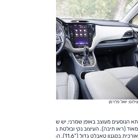
צילום: יואל פלרמן
תא הנוסעים מעוצב באופן שמרני, יש שיגידו מיושן — והוא מאובזר
מאוד (ראו תיבה). העיצוב נקי ובולטת במרכזו מערכת מולטימדיה
אורכית בסגנון טאבלט גדול ("11.6). המולטימדיה בעברית,