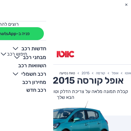
רוצים להת
פניה ב-WhatsApp
חדשות רכב
חיפוש רכב
+
-
מבחני רכב
השוואות רכב
רכב חשמלי
אוטו
אופל
קורסה
2015
טווח נסיעה
אופל
קורסה
2015 צריכת דלק
מחירון רכב
רכב חדש
קבלת תמונה מלאה על צריכת הדלק וטווח הנסיעה של אופל קורסה
הבא שלך