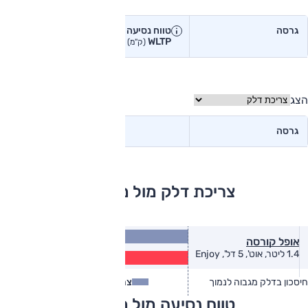
טווח נסיעה בפועל
גרסה
טווח נסיעה יצרן
טווח נסיעה
WLTP
בפועל<
(ק"מ)
(ק"מ)
הצג
גרסה
צריכת דלק מול מתחרים
16.6
אופל קורסה
(ק״מ/ל׳)
12.0
1.4 ליטר, אוט', 5 דל', Enjoy
(ק״מ/ל׳)
חיסכון בדלק מגבוה לנמוך
צריכת דלק
צריכת דלק בפועל
טווח נסיעה מול מתחרים