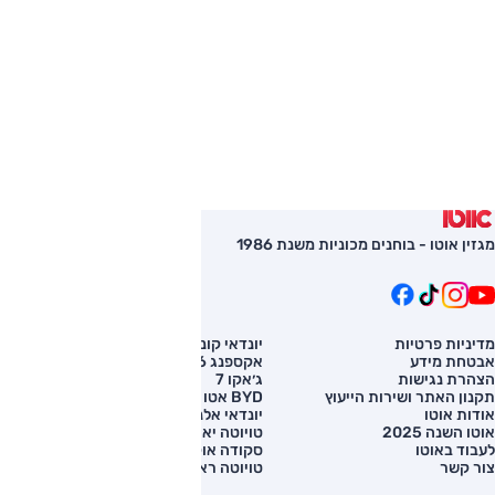
מגזין אוטו - בוחנים מכוניות משנת 1986
מדיניות פרטיות
יונדאי קונה
השוואת רכב
אבטחת מידע
אקספנג G6
רכב חדש
הצהרת נגישות
ג׳אקו 7
מחירון רכב
תקנון האתר ושירות הייעוץ
BYD אטו 3
מימון לרכב
אודות אוטו
יונדאי אלנטרה
אוטו השנה 2025
טויוטה יאריס קרוס
לעבוד באוטו
סקודה אוקטביה
צור קשר
טויוטה ראב 4