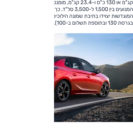
קג"מ או 130 כ"ס ו-23.4 קג"מ, מומנט ש-95% ממנו זמין בשני
המנועים בין 1,500 ל-3,500 סל"ד, כך אופל. שתי הגרסאות
המוגדשות יצוידו בתיבת שמונה הילוכים אוטומטית (תקנית
בגרסת 130 ובתוספת תשלום ב-100).