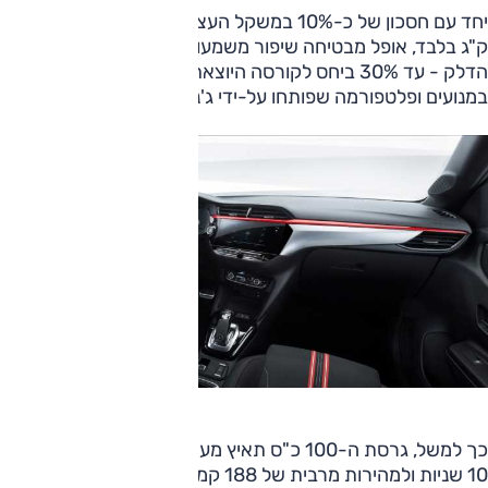
יחד עם חסכון של כ-10% במשקל העצמי, שמתחיל כעת מ-980
ק"ג בלבד, אופל מבטיחה שיפור משמעותי בביצועים ובתצרוכת
הדלק - עד 30% ביחס לקורסה היוצאת, שהשתמשה עדיין
במנועים ופלטפורמה שפותחו על-ידי ג'נרל מוטורס ופיאט.
כך למשל, גרסת ה-100 כ"ס תאיץ מעמידה ל-100 קמ"ש בתוך
10 שניות ולמהירות מרבית של 188 קמ"ש, ותציע תצרוכת דלק