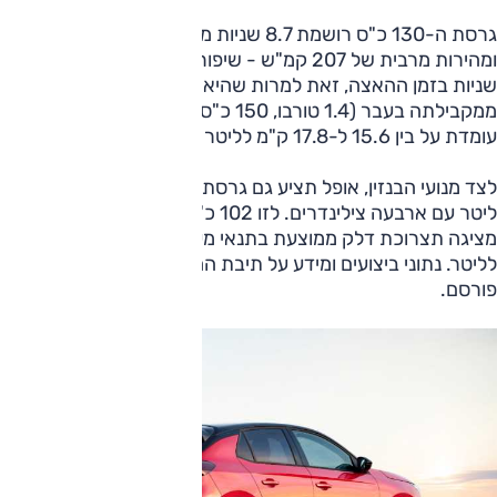
גרסת ה-130 כ"ס רושמת 8.7 שניות מעמידה ל-100 קמ"ש
ומהירות מרבית של 207 קמ"ש - שיפור של קמ"ש אחד ו-0.2
שניות בזמן ההאצה, זאת למרות שהיא חלשה ב-20 כ"ס
ממקבילתה בעבר (1.4 טורבו, 150 כ"ס). תצרוכת הדלק שלה
עומדת על בין 15.6 ל-17.8 ק"מ לליטר בהתאם למפרט.
לצד מנועי הבנזין, אופל תציע גם גרסת טורבו-דיזל בנפח 1.5
ליטר עם ארבעה צילינדרים. לזו 102 כ"ס ו-25.5 קג"מ, והיא
מציגה תצרוכת דלק ממוצעת בתנאי מעבדה של 25-21.7 ק"מ
לליטר. נתוני ביצועים ומידע על תיבת ההילוכים לגרסה זו לא
פורסם.