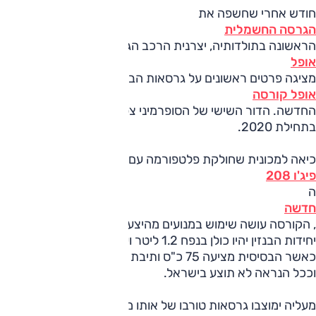
חודש אחרי שחשפה את
הגרסה החשמלית
הראשונה בתולדותיה, יצרנית הרכב הגרמנית
אופל
מציגה פרטים ראשונים על גרסאות הבנזין והדיזל של
אופל קורסה
החדשה. הדור השישי של הסופרמיני צפוי בישראל עם מנועי בנזין
בתחילת 2020.
כיאה למכונית שחולקת פלטפורמה עם
פיג'ו 208
ה
חדשה
, הקורסה עושה שימוש במנועים מהיצע קבוצת PSA (פיג'ו).
יחידות הבנזין יהיו כולן בנפח 1.2 ליטר ועם שלושה צילינדרים,
כאשר הבסיסית מציעה 75 כ"ס ותיבת חמישה הילוכים ידנית
וככל הנראה לא תוצע בישראל.
מעליה ימוצבו גרסאות טורבו של אותו מנוע, עם 100 כ"ס ו-20.9