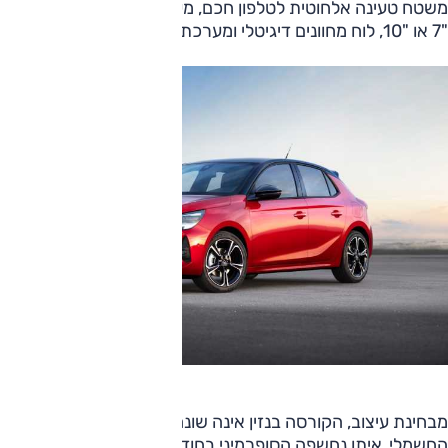
משטח טעינה אלחוטית לטלפון חכם, מערכת מולטימדיה עם מסך
"7 או "10, לוח מחוונים דיגיטלי ומערכת עזר לחנייה.
מבחינת עיצוב, הקורסה בנזין אינה שונה דרמטית מהדגם
החשמלי, איתו נחשפה הסופרמיני בחודש שעבר. אופל תציע