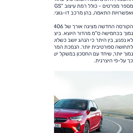
מספר מפרטים - כולל רמת עיצוב "GS ליין" במראה ספורטיבי -
ואפשרויות התאמה, בהן מרכב דו-גווני.
הקורסה החדשה מציגה אורך של 406 ס"מ וגובה של 143 ס"מ -
נמוך בכחמישה ס"מ מהדור היוצא. ביצרנית מבטיחים כי המרווח
לא נפגע, בין היתר כי הנהג יושב כשלושה ס"מ נמוך יותר,
לתחושה ספורטיבית יותר. הנמכת המרכב גם תרמה למרכז כובד
נמוך יותר, שיחד עם החסכון במשקל ישפר את היכולת הדינמית,
כך על-פי היצרנית.