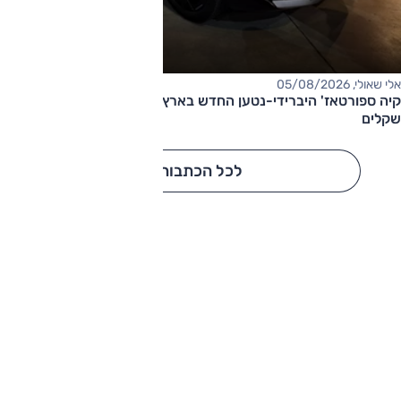
אלי שאולי, 05/08/2026
קיה ספורטאז' היברידי-נטען החדש בארץ – המחיר החל מ-220,000
שקלים
לכל הכתבות