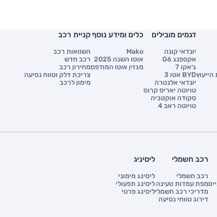
דגמים מובילים
כלים ומידע נוסף
קניית רכב
יונדאי קונה
Mako
השוואות רכב
אקספנג G6
אוטו השנה 2025
רכב חדש
ג׳אקו 7
מגזין אוטו המודפס
מחירון רכב
הייעוץ
BYD אטו 3
צריכת דלק וטווח נסיעה
יונדאי אלנטרה
מימון לרכב
טויוטה יאריס קרוס
סקודה אוקטביה
טויוטה ראב 4
רכב חשמלי
ליסיניג
רכב חשמלי
ליסינג מימוני
ים
מפת עמדות טעינה
ליסינג תפעולי
מדריכי רכב חשמלי
ליסינג פרטי
דירוג טווחי נסיעה