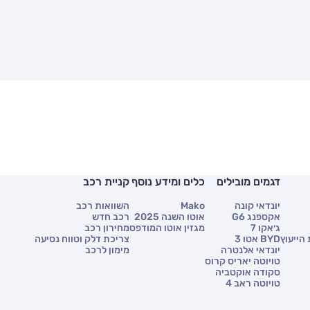
דגמים מובילים
כלים ומידע נוסף
קניית רכב
יונדאי קונה
Mako
השוואות רכב
אקספנג G6
אוטו השנה 2025
רכב חדש
ג׳אקו 7
מגזין אוטו המודפס
מחירון רכב
הייעוץ
BYD אטו 3
צריכת דלק וטווח נסיעה
יונדאי אלנטרה
מימון לרכב
טויוטה יאריס קרוס
סקודה אוקטביה
טויוטה ראב 4