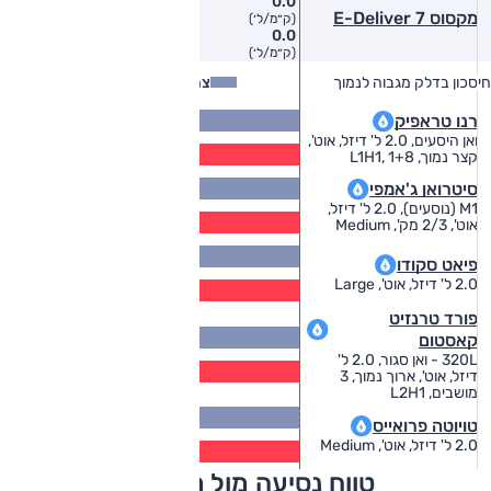
0.0
מקסוס E-Deliver 7
(ק״מ/ל׳)
0.0
(ק״מ/ל׳)
חיסכון בדלק מגבוה לנמוך
צריכת דלק
צריכת דלק בפועל
13.7
רנו טראפיק
(ק״מ/ל׳)
ואן היסעים, 2.0 ל' דיזל, אוט',
11.6
קצר נמוך, L1H1, 1+8
(ק״מ/ל׳)
13.4
סיטרואן ג'אמפי
(ק״מ/ל׳)
M1 (נוסעים), 2.0 ל' דיזל,
11.4
אוט', 2/3 מק', Medium
(ק״מ/ל׳)
13.5
פיאט סקודו
(ק״מ/ל׳)
11.5
2.0 ל' דיזל, אוט', Large
(ק״מ/ל׳)
פורד טרנזיט
13.1
קאסטום
(ק״מ/ל׳)
320L - ואן סגור, 2.0 ל'
11.2
דיזל, אוט', ארוך נמוך, 3
(ק״מ/ל׳)
מושבים, L2H1
13.9
טויוטה פרואייס
(ק״מ/ל׳)
11.8
2.0 ל' דיזל, אוט', Medium
(ק״מ/ל׳)
טווח נסיעה מול מתחרים