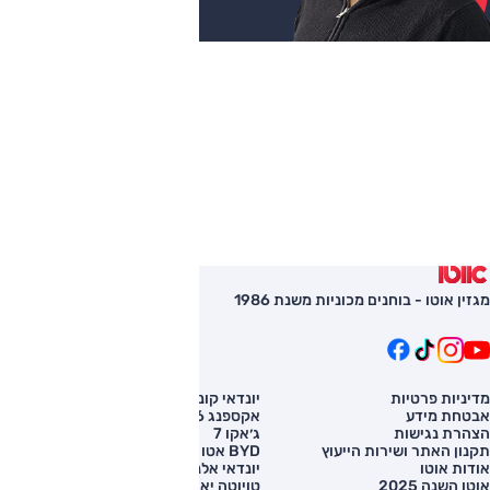
מגזין אוטו - בוחנים מכוניות משנת 1986
מדיניות פרטיות
יונדאי קונה
השוואת רכב
אבטחת מידע
אקספנג G6
רכב חדש
הצהרת נגישות
ג׳אקו 7
מחירון רכב
תקנון האתר ושירות הייעוץ
BYD אטו 3
מימון לרכב
אודות אוטו
יונדאי אלנטרה
אוטו השנה 2025
טויוטה יאריס קרוס