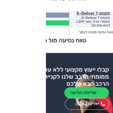
מקסוס E-Deliver 7
364
(ק"מ)
מקסוס E=Deliver 7,
295
חשמלי, ארוך נמוך L2H1
(ק"מ)
(יבוא אוטו חן)
טווח נסיעה מגבוה לנמוך
טווח יצרן
טווח בפועל
טווח נסיעה מול מתחרים
צריכת דלק
קבלו ייעוץ מקצועי ללא עלות
ממומחי הרכב שלנו לקניית
הרכב הבא שלכם
שליחת הודעה
חייגו 3262
*