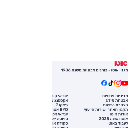
מגזין אוטו - בוחנים מכוניות משנת 1986
מדיניות פרטיות
יונדאי קונה
השוואת רכב
אבטחת מידע
אקספנג G6
רכב חדש
הצהרת נגישות
ג׳אקו 7
מחירון רכב
תקנון האתר ושירות הייעוץ
BYD אטו 3
מימון לרכב
אודות אוטו
יונדאי אלנטרה
אוטו השנה 2025
טויוטה יאריס קרוס
לעבוד באוטו
סקודה אוקטביה
צור קשר
טויוטה ראב 4