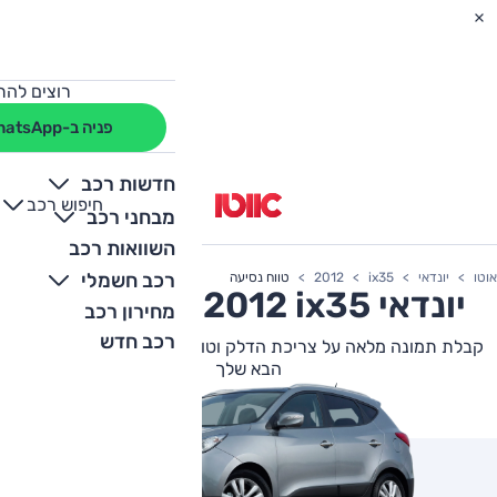
רוצים להת
פניה ב-WhatsApp
חדשות רכב
חיפוש רכב
+
-
מבחני רכב
השוואות רכב
רכב חשמלי
אוטו
יונדאי
ix35
2012
טווח נסיעה
יונדאי
ix35
2012 צריכת דלק
מחירון רכב
רכב חדש
קבלת תמונה מלאה על צריכת הדלק וטווח הנסיעה של יונדאי ix35
הבא שלך