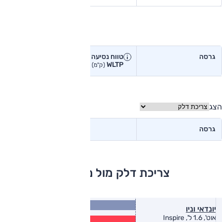
טווח נסיעה בפועל
גרסה
טווח נסיעה יצרן
טווח נסיעה
WLTP
בפועל<
(ק"מ)
(ק"מ)
הצג
גרסה
צריכת דלק מול מתחרים
15.1
יונדאי וניו
(ק״מ/ל׳)
12.2
אוט', 1.6 ל', Inspire