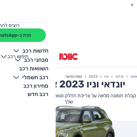
רוצים להת
פניה ב-WhatsApp
חדשות רכב
חיפוש רכב
+
-
מבחני רכב
השוואות רכב
רכב חשמלי
אוטו
יונדאי
וניו
2023
טווח נסיעה
יונדאי
וניו
2023 צריכת דלק
מחירון רכב
רכב חדש
קבלת תמונה מלאה על צריכת הדלק וטווח הנסיעה של יונדאי וניו הבא
שלך