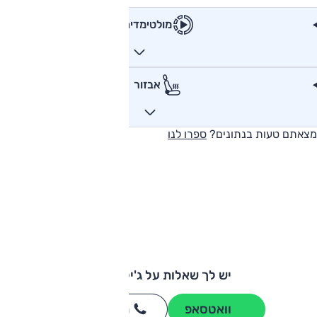
מולטימדיה
אבזור
מצאתם טעות בנתונים?
ספרו לנו
יש לך שאלות על ג'ילי EX5?
וואטסאפ
חייגו
3262
*