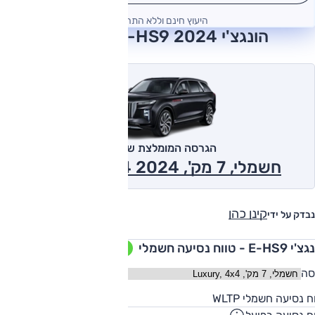
היעוץ חינם וללא התחייבות
הונגצ'י E-HS9 2024 חוות דעת
הגרסה המומלצת של אוטו
חשמלי, 7 מק', Luxury, 4x4 2024
קינן כהן
נבדק על ידי
E-H - טווח נסיעה חשמלי
סה
441
ח נסיעה חשמלי WLTP
ק"