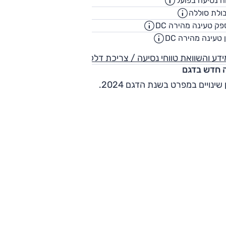
ח נסיעה בפועל
320
ק"
ולת סוללה
99
קוט"
ק טעינה מהירה DC
140
קילווא
 טעינה מהירה DC
00:30
שעו
דע והשוואת טווחי נסיעה / צריכת דלק
 חדש בדגם
 שינויים במפרט בשנת הדגם 2024.