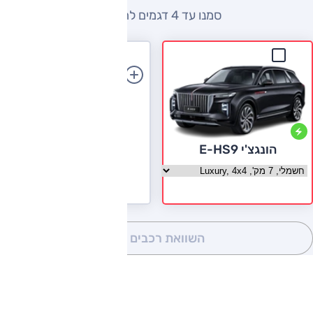
סמנו עד 4 דגמים להשוואה
הוספת רכב
הונגצ'י E-HS9
בחר גרסה הונגצ'י E-HS9
השוואת רכבים
(0)