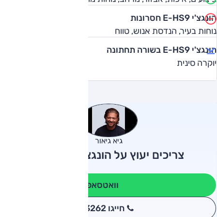
הונגצ'י E-HS9 חסרונות
נוחות בעיר, הנדסת אנוש, טווח
הונגצ'י E-HS9 בשורה תחתונה
יוקרה סינית
גיא גיאור
צריכים יעוץ על הונגצ'י E-HS9?
וואטסאפ
חייגו 3262
*