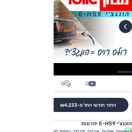
0
0
0
החזר חודשי החל מ-
₪4,233
לגרסאות והשוואה
הונגצ'י E-HS9 יתרונות
ביצועים, איכות, אבזור, מרחב, נוחות מחוץ לעיר