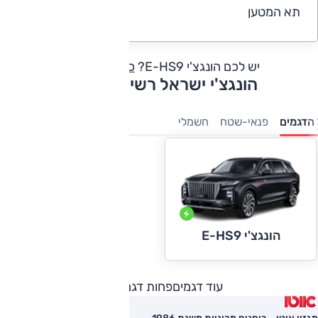
תא המטען
4.2
יש לכם הונגצ'י E-HS9?
כתבו חוות דעת
הונגצ'י ישראל רשימת דגמים
הדגמים
פנאי-שטח
חשמלי
הונגצ'י E-HS9
עוד דגמים
פחות דגמים