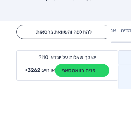
מדיה
אבזור
Hide config section
להחלפה והשוואת גרסאות
יש לך שאלות על יונדאי i10?
או חייגו
3262
פניה בוואטסאפ
*