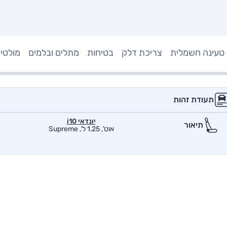
טעינה חשמלית
צריכת דלק
בטיחות
מתלים ובלמים
מולטי
תעודת זהות
יונדאי i10
תיאור
אוט', 1.25 ל', Supreme