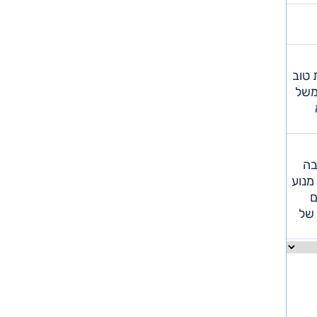
 טוב
משל
התיבה
בשילוב עם מנוע
בים
 של