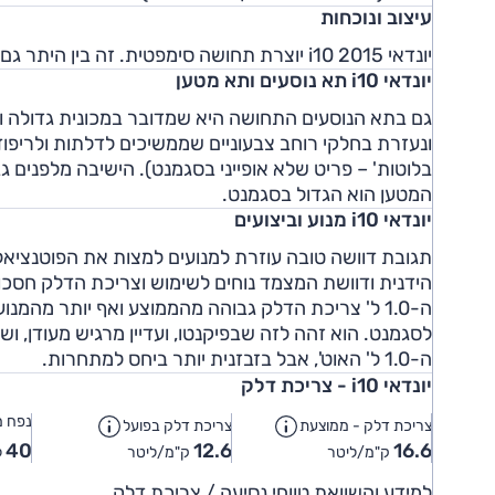
עיצוב ונוכחות
יונדאי i10 2015 יוצרת תחושה סימפטית. זה בין היתר גם בגלל פרופורציות שונות ומראה חייכני ומודרני.
יונדאי i10 תא נוסעים ותא מטען
גם בתא הנוסעים התחושה היא שמדובר במכונית גדולה וב
ונעזרת בחלקי רוחב צבעוניים שממשיכים לדלתות ולריפו
בלוטות' – פריט שלא אופייני בסגמנט). הישיבה מלפנים 
המטען הוא הגדול בסגמנט.
יונדאי i10 מנוע וביצועים
לסגמנט. הוא זהה לזה שבפיקנטו, ועדיין מרגיש מעודן, ו
ה-1.0 ל' האוט', אבל בזבזנית יותר ביחס למתחרות.
יונדאי i10 - צריכת דלק
נפח מ
צריכת דלק - ממוצעת
צריכת דלק בפועל
40
12.6
16.6
ק"מ/ליטר
ק"מ/ליטר
ל
למידע והשוואת טווחי נסיעה / צריכת דלק