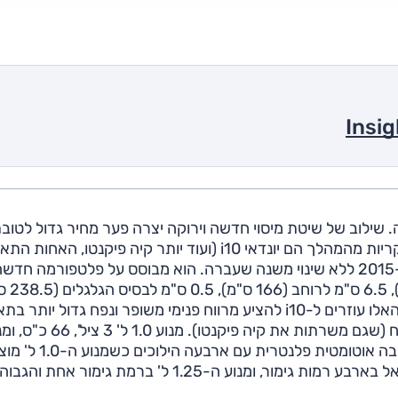
 שילוב של שיטת מיסוי חדשה וירוקה יצרה פער מחיר גדול לטוב
הקטנות, שפתחו מבערים לראש הטבלה. המרוויחות העיקריות מהמהלך הם יונדאי i10 (ועוד יותר קיה פיקנטו, 
זהו דור שני ל-i10 שהגיע לישראל בינואר 2014 ונמכר ב-2015 ללא שינוי משנה שעברה. הוא מבוסס על פלטפורמה חד
גדולה מבעבר עם תוספת של 8 ס"מ ל
כשרק הגובה מאבד 5 ס"מ (149 ס"מ). חיבור המספרים האלו עוזרים ל-i10 להציע מרווח פנימי משופר ונפח גדול יותר בת
המטען שעומד כעת על 252 ל'. כבעבר יש שתי יחידות כוח (שגם משרתות את קיה פיקנטו). מנוע 
1.25 ל', 4 צ'ילנדרים, 87 כ"ס. שני המנועים משודכים לתיבה אוטומטי
בשילוב לתיבה ידנית (5 הילו'). מנוע ה-1.0 ל' מוצע בישראל בארבע רמות גימור, ומנוע ה-1.25 ל' ברמת גימור אחת ו