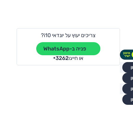
צריכים יעוץ על יונדאי i10?
פניה ב-WhatsApp
או חייגו
3262
*
ן
ן
ן
ן