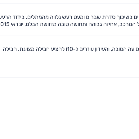
וים בשיכוך סדרת שברים ומעט רעש נלווה מהמתלים. בידוד הרעש
טוב מאוד לכשעצמו, ומעולה לסגמנט. בזכות ריסון טוב של
האבזור העשיר, העיצוב והצבעים בתא הנוסעים, נוחות הנסיעה הטובה, והעידון עוזרים ל-i10 להציע חבילה מצוינת. חבילה