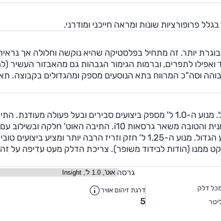
וגרת יותר. זה מתחיל בפלסטיקה שהיא נוקשה וחלולה אך נראית
ד ואפילו לתפרים, וברמות הגימור הגבהות גם מהאבזור העשיר (ל
גבוהה וסה"כ המרווח בתא הנוסעים מספק ומהגדולים בקבוצה. תא
תגובת דוושה טובה עוזרת למנועים למצות את הפוטנציאל. מנוע ה-1.0 ל' מספק ביצועים סבירים ובעל פעולה מעודנת. 
הידנית ודוושת המצמד נוחים לשימוש וצריכת הדלק חסכונית והטובה משאר גרסאות i10. התיבה האוט' חלקה ו
ה-1.0 ל' צריכת הדלק גבוהה מהממוצע ואף יותר מהמנוע הגדול. מנוע ה-1.25 ל' חזק וזריז הרבה יותר ומציע ביצועים טו
שקט ממנו (הודות לבידוד משופר). צריכת הדלק מעט עדיפה על זה
גרסה
כל דלק
דרגת זיהום אוויר
5
יטר