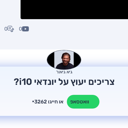
0
0
גיא גיאור
צריכים יעוץ על יונדאי i10?
או חייגו 3262
וואטסאפ
*