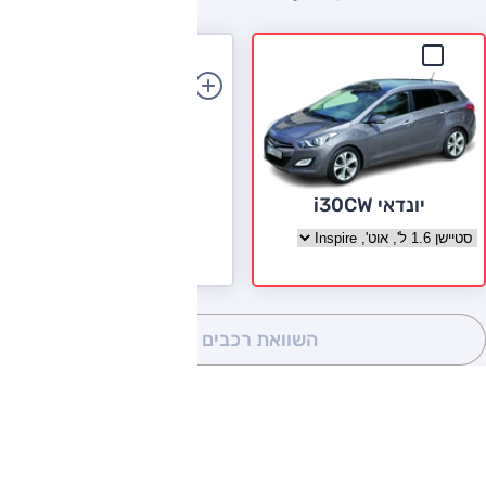
הוספת רכב
יונדאי i30CW
בחר גרסה יונדאי i30CW
השוואת רכבים
(0)