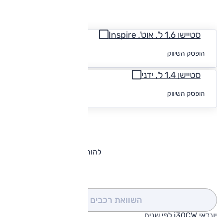
החזר חודשי
סטיישן 1.6 ל', אוט', Inspire
לקבלת הצעת
הופסק השיווק
מימון
סטיישן 1.4 ל', ידני
לקבלת הצעת
הופסק השיווק
מימון
להורדת קטלוג יונדאי i30CW
השוואת רכבים
(0)
יונדאי i30CW לפי שנים