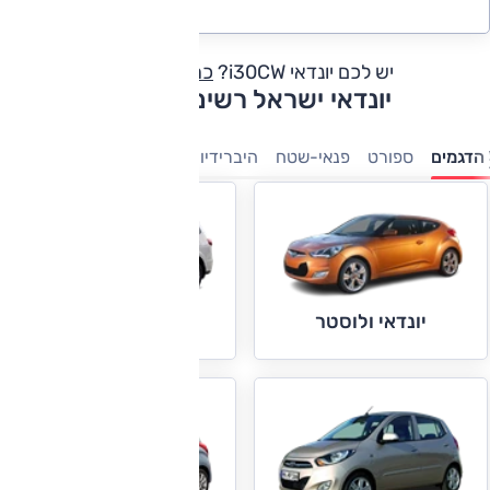
יש לכם יונדאי i30CW?
כתבו חוות דעת
יונדאי ישראל רשימת דגמים
הדגמים
ספורט
פנאי-שטח
היברידיות
7 מושבים
קטנות
משפ
יונדאי סנטה פה
יונדאי ולוסטר