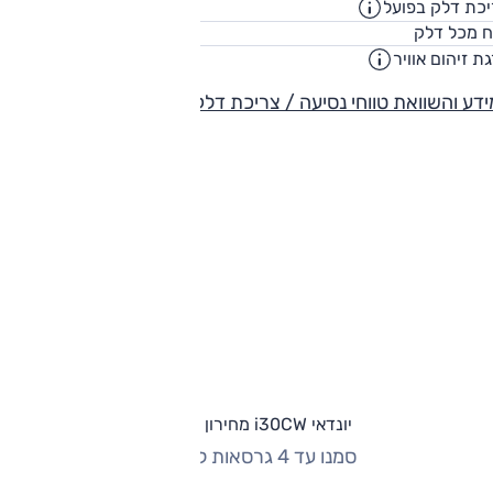
כת דלק בפועל
11.6
ק"מ/ליט
53
ח מכל דלק
ליט
ת זיהום אוויר
4
דע והשוואת טווחי נסיעה / צריכת דלק
יונדאי i30CW מחירון וגרסאות
סמנו עד 4 גרסאות להשוואה