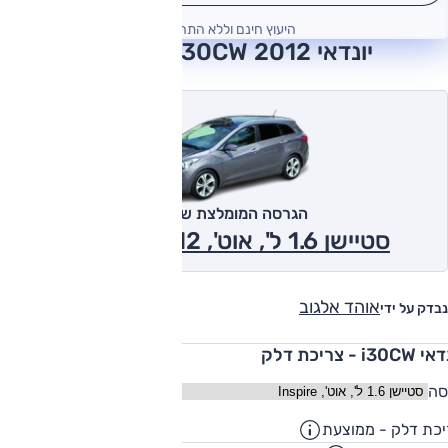
היעוץ חינם וללא התחייבות
יונדאי i30CW 2012 חוות דעת
הגרסה המומלצת של אוטו
סטיישן 1.6 ל', אוט', Inspire 2012
אוהד אלגוב
נבדק על ידי
i30C - צריכת דלק
סה
כת דלק - ממוצעת
14.7
ק"מ/ליט