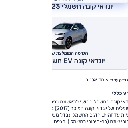
יונדאי קונה חשמלי 2023 חוות דעת
הגרסה המומלצת של אוטו
יונדאי קונה EV חשמלי 2023
אוהד אלגוב
נבדק על ידי
ע כללי
יונדאי קונה החשמלי נחשף לראשונה בפברואר 2018. מדובר
חשמלית של יונדאי קונה המוכר (2017) בעל רצפה משותפת ומידות
דומות עד זהות. הדגם החשמלי נבדל משאר גרסאות הקונה במתלה
רי שונה (רב-חיבורי בחשמלי), רצפה גבוהה יותר מאחור, תא מטע
קטן במעט בחשמלי (42 ל' פחות) ומספר הבדלים קלים בעיצוב וסיד