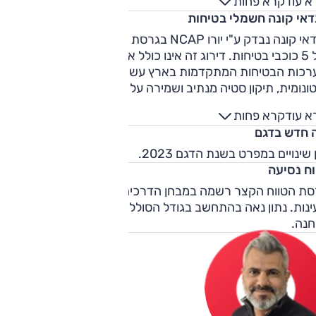
א עוד
קרא פחות
שני נסיעה היקפיים ועוד.
נדאי קונה חשמלי בטיחות
יונדאי קונה נבדק ע"י יורו NCAP בגרסת הבנזין בלבד וזו זכתה לדי
של 5 כוכבי בטיחות. דירוג זה אינו כולל את הגרסה החשמלית. היצע
רכות הבטיחות המתקדמות בארץ עשיר וכולל מערכת בלימה
ונומית, תיקון סטיה מנתיב ושמירה על מרכז נתיב, בקרת שיוט
פטיבית, ניטור רכב בשטח מת ותיקון אקטיבי, מערכת אקטיבית
א עוד
קרא פחות
יעת פגיעה בנסיעה לאחור ועוד.
 חדש בדגם
 שינויים במפרט בשנת הדגם 2023.
וח נסיעה
גרסת הטווח הקצר רשמה במבחן הדרכים 255-280 ק"מ בין
ינות. נתון נאה בהתחשב בגודל הסוללה. גרסת הטווח הארוך לא
חנה.