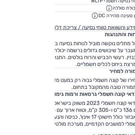
305
ח נסיעה חשמלי WLTP
ק"
ולת סוללה
39.2
קוט"
 טעינה מהירה DC
00:47
שעו
דע והשוואת טווחי נסיעה / צריכת דלק
חות והתנהגות
ל מתלים נוקשה מוביל לנוחות נסיעה בינונית ברוב הזמן. דווקא
עבר על שיבושים גדולים נרשמה יכולת טיפול טובה מזו של גרסת
זין. רעשי הכביש והרוח בולטים. התנהגות הכביש מוצלחת, קליל
מרצת ביחס לכלים חשמליים.
ורה למחיר
ירו של קונה חשמלי גבוה רק במעט מזה של גרסת הבנזין לכן
מורה טובה מהמקובל בתחום.
נדאי קונה חשמלי גרסאות ורמות גימור
יונדאי קונה חשמלי 2023 משווק בישראל בשתי גרסאות – טווח קצ
עם 136 כ"ס ו-305 ק"מ, וטווח ארוך עם 204 כ"ס ו-484 ק"מ.
האבזור כולל חישוקי 17 אינץ', כניסה והנעה ללא מפתח, תפעול
חשמלי למושבים הקדמיים, מערכת מולטימדיה עם מסך 8 אינץ'
וריות לאנדרואיד ואפל, לוח מחוונים דיגיטלי, קיפול מראות חשמלי