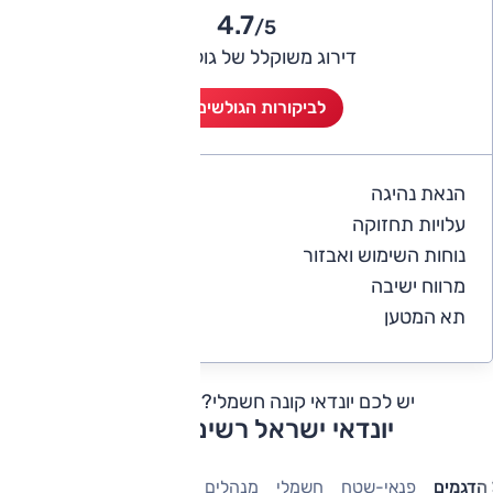
4.7
/5
דירוג משוקלל של גולשי אוטו
לביקורות הגולשים (3)
הנאת נהיגה
5
עלויות תחזוקה
4
נוחות השימוש ואבזור
3.3
מרווח ישיבה
3.7
תא המטען
3.3
יש לכם יונדאי קונה חשמלי?
כתבו חוות דעת
יונדאי ישראל רשימת דגמים
הדגמים
פנאי-שטח
חשמלי
מנהלים
משפחתיות
היברידיות
מ