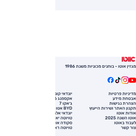
מגזין אוטו - בוחנים מכוניות משנת 1986
מדיניות פרטיות
יונדאי קונה
השוואת רכב
אבטחת מידע
אקספנג G6
רכב חדש
הצהרת נגישות
ג׳אקו 7
מחירון רכב
תקנון האתר ושירות הייעוץ
BYD אטו 3
מימון לרכב
אודות אוטו
יונדאי אלנטרה
אוטו השנה 2025
טויוטה יאריס קרוס
לעבוד באוטו
סקודה אוקטביה
צור קשר
טויוטה ראב 4