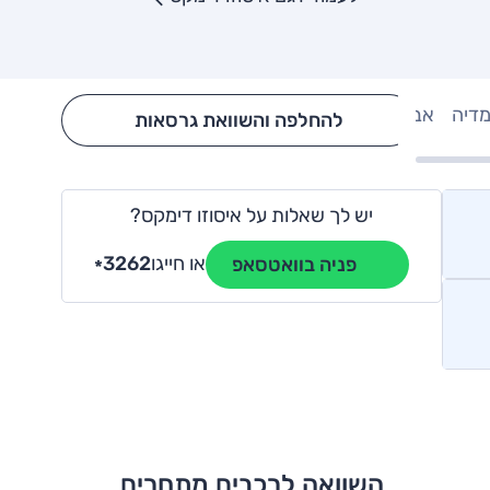
מדיה
אבזור
Hide config section
להחלפה והשוואת גרסאות
יש לך שאלות על איסוזו דימקס?
או חייגו
3262
פניה בוואטסאפ
*
השוואה לרכבים מתחרים