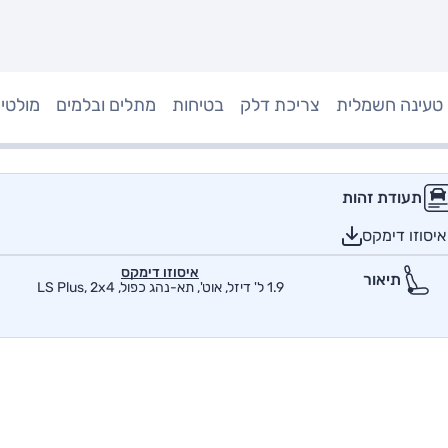
טעינה חשמלית
צריכת דלק
בטיחות
מתלים ובלמים
מולטי
תעודת זהות
יסוזו דימקס
איסוזו דימקס
תיאור
1.9 ל' דיזל, אוט', תא-נהג כפול, LS Plus, 2x4