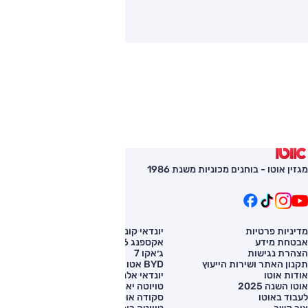
מגזין אוטו - בוחנים מכוניות משנת 1986
מדיניות פרטיות
יונדאי קונה
השוואת רכב
אבטחת מידע
אקספנג G6
רכב חדש
הצהרת נגישות
ג׳אקו 7
מחירון רכב
תקנון האתר ושירות הייעוץ
BYD אטו 3
מימון לרכב
אודות אוטו
יונדאי אלנטרה
אוטו השנה 2025
טויוטה יאריס קרוס
לעבוד באוטו
סקודה אוקטביה