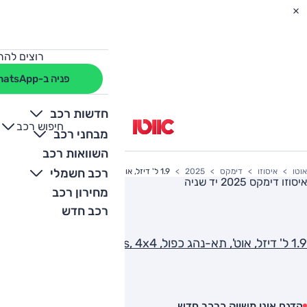
רוצים להת
פניה ב-WhatsApp
חדשות רכב
חיפוש רכב
+
-
מבחני רכב
השוואות רכב
רכב חשמלי
אוטו
איסוזו
דימקס
2025
1.9 ל' דיזל, אוט', תא-נהג כפול, S Plus, 4x4
איסוזו דימקס 2025
יד שניה
מחירון רכב
רכב חדש
1.9 ל' דיזל, אוט', תא-נהג כפול, S Plus, 4x4
הדגם אינו משווק כרכב חדש