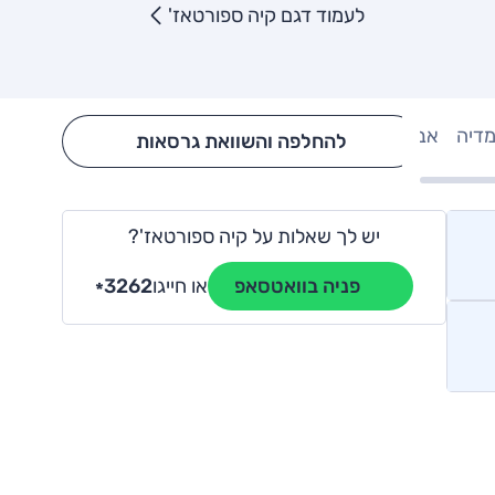
לעמוד דגם קיה ספורטאז'
מדיה
אבזור
Hide config section
להחלפה והשוואת גרסאות
יש לך שאלות על קיה ספורטאז'?
או חייגו
3262
פניה בוואטסאפ
*