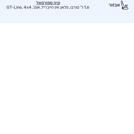
קיה ספורטאז'
אבזור
1.6 ל' טורבו, פלאג אין הייבריד, אוט', GT-Line, 4x4