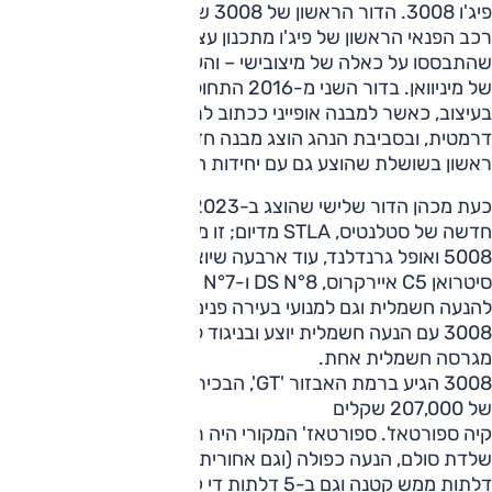
פיג'ו 3008. הדור הראשון של 3008 שנחשף ב-2009, הוא גם
רכב הפנאי הראשון של פיג'ו מתכנון עצמי – קדמו לו שני דגמים
שהתבססו על כאלה של מיצובישי – והעיצוב אז דמה מאוד לזה
של מיניוואן. בדור השני מ-2016 התחולל מהפך של ממש
בעיצוב, כאשר למבנה אופייני ככתוב לרכב פנאי הצטרפה הופעה
דרמטית, ובסביבת הנהג הוצג מבנה חדש, i-קוקפיט; דגם זה היה
ראשון בשושלת שהוצע גם עם יחידות הנעה היברידיות-נטענות.
כעת מכהן הדור שלישי שהוצג ב-2023, ובבסיסו הפלטפורמה
חדשה של סטלנטיס, STLA מדיום; זו משרתת כבר כיום את פיג'ו
5008 ואופל גרנדלנד, עוד ארבעה שיוצגו השנה: ג'יפ קומפאס,
סיטרואן C5 איירקרוס, DS N°8 ו-DS N°7. רצפה זו מתאימה
להנעה חשמלית וגם למנועי בעירה פנימית. והדור הראשון של
3008 עם הנעה חשמלית יוצע ובניגוד לרוב המתחרים גם ביותר
מגרסה חשמלית אחת.
3008 הגיע ברמת האבזור 'GT', הבכירה מתוך שתיים ובמחיר
של 207,000 שקלים
קיה ספורטאז'. ספורטאז' המקורי היה רכב שטח אמיתי עם
שלדת סולם, הנעה כפולה (וגם אחורית) ואף הוצע בגרסת 3
דלתות ממש קטנה וגם ב-5 דלתות די קומפקטית. הוא הוצג