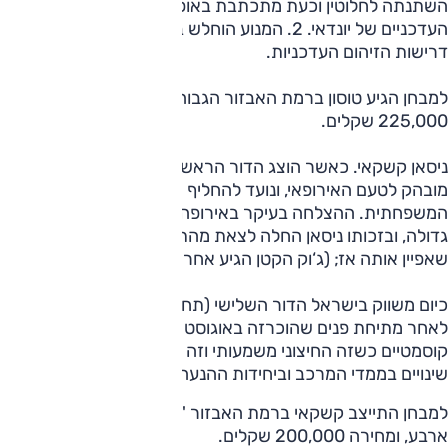
השתנתה לחלוטין וכעת מתכתבת באופן הדוק יותר עם דגמיה
העדכניים של יונדאי. 2. המנוע הוחלש ב-20 כ"ס כדי לענות על
דרישות הזיהום העדכניות.
למבחן הגיע טוסון ברמת האבזור הגבוהה ביותר, 'עלית', שמחירה
225,000 שקלים.
ניסאן קשקאי. כאשר הוצג הדור הראשון ב-2006, הוא כוון באופן
מובהק לטעם האירופאי, ונועד להחליף שם את המכונית
המשפחתית. ההצלחה בעיקר באירופה (אבל לא רק) הייתה
גדולה, ובזכותו ניסאן החלה לצאת מהתחום היעיל-אך-משמים
שאפיין אותה אז; (ג‘וק הקטן הגיע אחריו).
כיום משווק בישראל הדור השלישי (תחילת 2021) וזה מוצע כאן
לאחר מתיחת פנים שהוכרזה באוגוסט 2024. עיקרי השינוי
קוסמטיים כשזה החיצוני משמעותי וזה הפנימי מעט פחות. אין
שינויים בממדי המרכב וביחידות ההנעה.
למבחן התייצב קשקאי ברמת האבזור 'טקנה', השלישית מתוך
ארבע, ומחירה 200,000 שקלים.