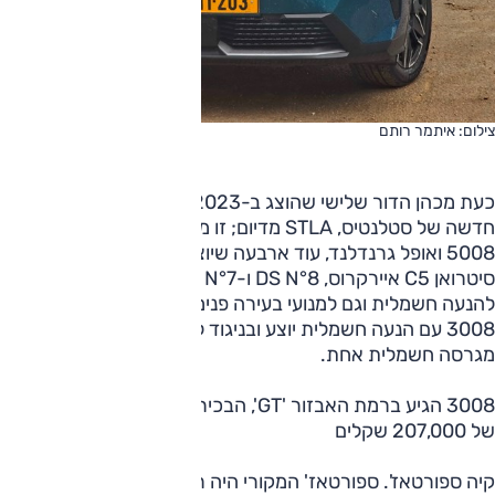
צילום: איתמר רותם
כעת מכהן הדור שלישי שהוצג ב-2023, ובבסיסו הפלטפורמה
חדשה של סטלנטיס, STLA מדיום; זו משרתת כבר כיום את פיג'ו
5008 ואופל גרנדלנד, עוד ארבעה שיוצגו השנה: ג'יפ קומפאס,
סיטרואן C5 איירקרוס, DS N°8 ו-DS N°7. רצפה זו מתאימה
להנעה חשמלית וגם למנועי בעירה פנימית. והדור הראשון של
3008 עם הנעה חשמלית יוצע ובניגוד לרוב המתחרים גם ביותר
מגרסה חשמלית אחת.
3008 הגיע ברמת האבזור 'GT', הבכירה מתוך שתיים ובמחיר
של 207,000 שקלים
קיה ספורטאז'. ספורטאז' המקורי היה רכב שטח אמיתי עם