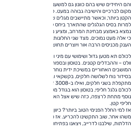
והם היחידים שיש בהם כוונון גם למשענת, אבל בטוסון יש יותר
מקום לברכיים והישיבה גבוהה במעט. ל-3008 מפתח הדלת
הקטן ביותר, וכאשר מתיישבים מגלים שמרווח הברכיים רק בינוני,
למרות בסיס הגלגלים שהתארך ביחס לדור הקודם. קשקאי
נמצא באמצע מבחינת המרחב, ומציע מושבים גדולים ונוחים, אם
כי אלה מעט נמוכים. מצד שני החלונות הגדולים כולל חלון הגג
הענק מכניסים הרבה אור ויוצרים תחושה אוורירית.
לכולם תא מטען גדול ושימושי עם מיני ווי תלייה ועיגון, שקע 12
וולט – וההבדלים קטנים. בטוסון ובספורטאז' אפשרות להשטחת
המושבים האחוריים במשיכת ידית נוחה. בטוסון הרצפה מתקפלת
בסידור נוח לשלושה חלקים, בקשקאי ובספורטאז' הרצפה
מתקפלת בשני חלקים, ואילו ב-3008 זה משטח אחד גדול.
לכולם גלגל חליפי, בטוסון הוא בגודל מלא ולכן אין מקום לתא
נוסף מתחת לרצפה, כזה שיש אצל האחרים המסתפקים בגלגל
חליפי קטן.
אז למי החלל הפנימי הטוב ביותר? כיוון שכמעט כל אחד העדיף
משהו אחר, שוב התקשינו להכריע. אז סגרנו מאחורינו את
הדלתות, שילבנו לדרייב, ויצאנו בפתיחות.