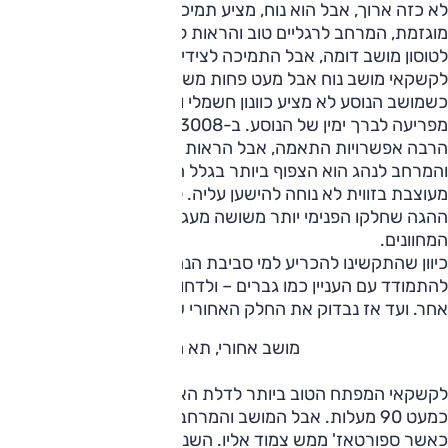
לא כזה ארוך, אבל הוא נוח, מציע תמיכה צידית טובה בלי שתהיה
מוגזמת, המרחב לרגליים טוב והראות לכל הכיוונים מצוינת.
לטוסון מושב דומה, אבל התמיכה לצידי הגב פחות הדוקה,
לקשקאי מושב נוח אבל מעט פחות משל המתמודדים האחרים,
כשמושב הנוסע לא מציע כוונון חשמלי וגם ידית הדלת מעט
מפריעה לברך ימין של הנוסע. ב-3008 מושב נוח מאוד ועם הכי
הרבה אפשרויות התאמה, אבל הראות החוצה היא הפחות טובה,
והמרחב לנהג הוא הצפוף ביותר בגלל העיצוב ועם ידית דלת
מעוצבת בזווית לא נוחה להישען עליה. לחלק מהבוחנים גם גלגל
ההגה שחלקו הפנימי יותר משושה מעגול, הסתיר חלק מלוח
המחוונים.
כיוון שהתקשינו להכריע למי סביבת הנהג הטובה ביותר, בחרנו
להתמודד עם העניין כמו גברים – ולדחות את ההחלטה למועד
אחר. ועד אז נבדוק את החלק האחורי של המכוניות.
מושב אחורי, תא מטען
לקשקאי המפתח הטוב ביותר לדלת האחורית עם פתיחה של
כמעט 90 מעלות. אבל המושב והמרחב הטוב ביותר שייך לטוסון
כאשר ספורטאז' ממש צמוד אליו. השניים מציגים מושב דומה,