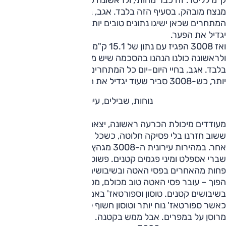
ק"מ לליטר. זה כבר מהותי, ולראשונה כולנו הנהנו בהסכמה שיש
מנצח מובהק. בסעיף הזה בלבד. אגב, בחיי היום-יום כל
המתחרים שכאן ישיגו נתונים טובים יותר, כש-3008 סביר שעוד
יגדיל את הפער.
ואז 3008 הפגיז עם נתון של 15.1 ק"מ לליטר. זה כבר מהותי,
ולראשונה כולנו הנהנו בהסכמה שיש מנצח מובהק. בסעיף הזה
בלבד. אגב, בחיי היום-יום כל המתחרים שכאן ישיגו נתונים טובים
יותר, כש-3008 סביר שעוד יגדיל את הפער.
נוחות, שבילים, עיקולים
מעודדים מיכולת הכרעה ראשונה, יצאנו לגלות פערי נוחות, אלא
ששוב חזרנו בלי פסיקה חלוטה, כשכל אחד מהם מרשים במתאר
אחר. במהירות עירונית ה-3008 מגהץ באופן מעורר פליאה
שברי אספלט ומיני פגמים קטנים. פשוט וואו, אבל הוא מטפל טוב
פחות מהאחרים בפסי האטה ובשיבושים גדולים. קשקאי בדיוק
הפוך – עובר פסי האטה טוב מכולם, מטפל פחות טוב מהשאר
בשיבושים קטנים. טוסון וספורטאז' באמצע עם מתכון דומה,
כאשר ספורטאז' נוח יותר וטוסון חשוף לריצודים קטנים, פחות
מרוסן על במפרים. אבל ממש בקטנה.