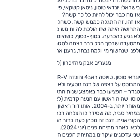
להחלטה. הרי בסה"כ מדובר ברכבי פנאי מוכרים לנו ומהנמכרים
בישראל: יונדאי טוסון, ניסאן קשקאי, פיג'ו 3008 וקיה ספורטאז',
אז מה כבר יכול להיות כל כך קשה?
אז זהו, זה התגלה כממש קשה, כשחלקים מסוימים לאורך היום
התחושה היתה שזו הולכת להיות משימה בלתי אפשרית ובחיים
לא נגיע להכרעה. בסוף-בסוף, כשהיום נגמר ואנחנו נזרקנו
ממסעדה שבסך הכל כבר רצתה לסגור, הצלחנו לבחור מנצח,
ולפני שנחשוף מי ולמה נבחר, נרענן את זיכרוננו עם המתמודדים.
מנערים אבק מהזיכרון (לפי סדר א-ב)
יונדאי טוסון. טויוטה ראב4 והונדה CR-V, אבות רכב הפנאי – זה
המבוסס על רצפה של דגם נוסעים ולא שלדה של רכב שטח או
טנדר – הפציעו כבר באמצע שנות התשעים. אבל היה זה יונדאי
טוסון שהיה ראשון עם הנעה קדמית (לצד הנעה כפולה) – עשור
מאוחר יותר, ב-2004. אותו דור ראשון של הדגם, הוצע גם ולכן
במחיר סביר, מה שסידר לו הצלחה רבה, הוביל את ההתפשטות
הקוריאנית. דגם זה מכהן כעת בדור הרביעי (מסוף 2020) ומגיע
לכאן לאחר מתיחת פנים (יוני 2024).
שני עדכונים עיקרים במתיחת הפנים הזו, 1. סביבת הנהג