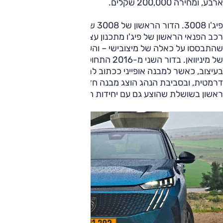
ארבע, ומחירה 200,000 שקלים.
פיג'ו 3008. הדור הראשון של 3008 שנחשף ב-2009, הוא גם
רכב הפנאי הראשון של פיג'ו מתכנון עצמי – קדמו לו שני דגמים
שהתבססו על כאלה של מיצובישי – והעיצוב אז דמה מאוד לזה
של מיניוואן. בדור השני מ-2016 התחולל מהפך של ממש
בעיצוב, כאשר למבנה אופייני ככתוב לרכב פנאי הצטרפה הופעה
דרמטית, ובסביבת הנהג הוצג מבנה חדש, i-קוקפיט; דגם זה היה
ראשון בשושלת שהוצע גם עם יחידות הנעה היברידיות-נטענות.