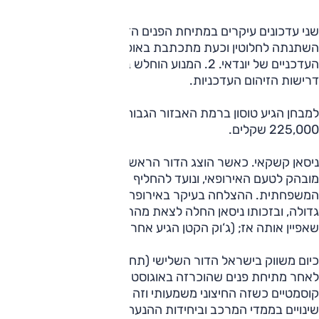
שני עדכונים עיקרים במתיחת הפנים הזו, 1. סביבת הנהג
השתנתה לחלוטין וכעת מתכתבת באופן הדוק יותר עם דגמיה
העדכניים של יונדאי. 2. המנוע הוחלש ב-20 כ"ס כדי לענות על
דרישות הזיהום העדכניות.
למבחן הגיע טוסון ברמת האבזור הגבוהה ביותר, 'עלית', שמחירה
225,000 שקלים.
ניסאן קשקאי. כאשר הוצג הדור הראשון ב-2006, הוא כוון באופן
מובהק לטעם האירופאי, ונועד להחליף שם את המכונית
המשפחתית. ההצלחה בעיקר באירופה (אבל לא רק) הייתה
גדולה, ובזכותו ניסאן החלה לצאת מהתחום היעיל-אך-משמים
שאפיין אותה אז; (ג‘וק הקטן הגיע אחריו).
כיום משווק בישראל הדור השלישי (תחילת 2021) וזה מוצע כאן
לאחר מתיחת פנים שהוכרזה באוגוסט 2024. עיקרי השינוי
קוסמטיים כשזה החיצוני משמעותי וזה הפנימי מעט פחות. אין
שינויים בממדי המרכב וביחידות ההנעה.