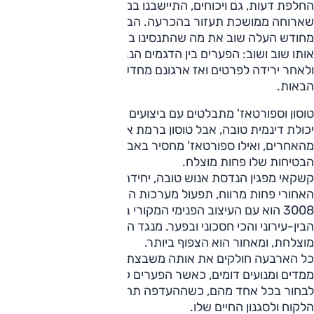
החלפת דעות, גם ויכוחים, התיישבנו במסעדה גם מתוך תקווה
שארוחה ממושכת תעזור בהכרעה. הבעיה הייתה שכל סבב
מחודש העלה שוב את מה שהתנסינו בו מתחילת היום והדגיש
אותו שוב ושוב: הפערים בין הדגמים הנבחנים קטנים. ועם זאת,
ולאחר ירידה לפרטים ואז ארגונם מחדש, הגענו למסקנות
הבאות.
טוסון וספורטאז' מתבלטים עם ביצועים מצוינים, נוחות גבוהה,
יכולת דינמית טובה, אבל טוסון ברמת אבזור זו יקר משמעותית
מהאחרים, ואילו ספורטאז' מחסיר באבזור מספר פריטים, ומערך
הבטיחות שלו פחות מוצלח.
קשקאי מפגין הנדסת אנוש טובה, יחידת כוח נעימה, אבל המושב
האחורי פחות מרווח, תפעול מערכות הבטיחות שלו פחות נעים.
3008 הוא עם העיצוב הפנימי המקורי ביותר, הוא הכי נוח בכביש
הבין-עירוני והכי חסכוני ובפער. מנגד הנדסת האנוש לא מספיק
מוצלחת, ומאחור הוא הצפוף ביותר.
כל הארבעה חולקים את אותה משבצת, מציעים יכולות גבוהות,
ממדים ומנועים דומים, כאשר הפערים קטנים. זו לא תהיה טעות
לבחור בכל אחד מהם, כשההעדפה תהיה בהתאם לדרישות
הלקוח ולסגנון החיים שלו.