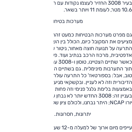
בעיר 3008 החזיר לעצמו נקודות עם רדיוס סיבוב מצוין וצנוע של
10.6 מטר, לעומת 11 ויותר בשאר.
מערכות בטיחות
גם מפרט מערכות הבטיחות כמעט זהה אצל כולם, וכל הארבעה
מציעים את המקובל כיום, הכולל בין השאר בלימה אוטונומית,
התרעה על תנועה חוצה מאחור, ניטור שטחים מתים, בקרת שיוט
אדפטיבית, מרכוז הרכב בנתיב ועוד. פערים התגלו בתפעול
כאשר שתיים הצטיינו, טוסון ו-3008 עם מערכות שעובדות מצוין,
תוך התערבות מינימלית. גם בשתיים האחרות המערכות עובדות
טוב, אבל: בספורטאז' כל התרעה עולה על מערכת השמע או
הדיבורית וזה לא לעניין. ובקשקאי מניעת סטיה מנתיב עובדת
באמצעות בלימת גלגל פנימי וזה פחות מוצלח. משפט אחרון
בעניין זה: 3008 החדש יותר לא נבחן עדיין במבחן הבטיחות של
יורו NCAP; היתר נבחנו, ולכולם ציון של 5 כוכבים.
יתרונות, חסרונות. סיכום
עייפים מיום ארוך של למעלה מ-12 שעות של נהיגה, דיונים,