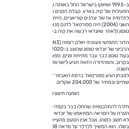
ב-1993 ושיווקו בישראל החל באותה שנה, ממש עם תחילת
הפעילות של קיה בארץ. קבלת הפנים החיובית לדגם זה, בניגוד
לתדמית אז של יצרנים קוריאניים, הייתה גם סימן לבאות. בדור
השני (2004) היה ספורטאז' לדגם פנאי קומפקטי תואם יונדאי
טוסון (לאחר שיונדאי רכשה את קיה ב-1998).
הדור החמישי והנוכחי חולק רצפה (N3) ומכלולים עם הדור
הרביעי של יונדאי טוסון שהוצג ב-2020 ומשווק כאן מ-2021.
בעוד טוסון כבר עבר מתיחת פנים, ספורטאז' צפוי להתחדש
בקרוב, והמהדורה הזאת תגיע לישראל במחצית השנייה של
השנה.
למבחן הגיע ספורטאז' ברמת האבזור 'פרמיום', הבכירה מתוך
שתיים ובמחיר של 204,000 שקלים.
הופעה חיצונית
חזרה להתלבטויות שהחלו כבר בקפה של הבוקר כשאוהד זרק
הערה על המראה המתאמץ של יונדאי טוסון. אף אחד מהאחרים
לא חשב כמוהו, אבל אנין הטעם מהעיירה הציורית חדרה, נותר
בשלו. הוא המשיך ללִרְלֵר על מראה 3008 שחלקו הקדמי נראה