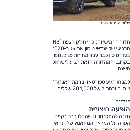
צילום: איתמר רותם
הדור החמישי והנוכחי חולק רצפה (N3) ומכלולים עם הדור
הרביעי של יונדאי טוסון שהוצג ב-2020 ומשווק כאן מ-2021.
בעוד טוסון כבר עבר מתיחת פנים, ספורטאז' צפוי להתחדש
בקרוב, והמהדורה הזאת תגיע לישראל במחצית השנייה של
השנה.
למבחן הגיע ספורטאז' ברמת האבזור 'פרמיום', הבכירה מתוך
שתיים ובמחיר של 204,000 שקלים
******
הופעה חיצונית
חזרה להתלבטויות שהחלו כבר בקפה של הבוקר כשאוהד זרק
הערה על המראה המתאמץ של יונדאי טוסון. אף אחד מהאחרים
לא חשב כמוהו, אבל אנין הטעם מהעיירה הציורית חדרה, נותר