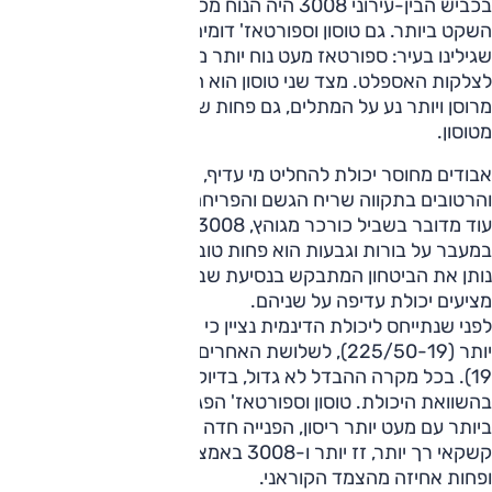
בכביש הבין-עירוני 3008 היה הנוח מכולם, כמעט תמיד, וגם
השקט ביותר. גם טוסון וספורטאז' דומים, וממשיכים גם את מה
שגילינו בעיר: ספורטאז מעט נוח יותר מאשר טוסון הרגיש יותר
לצלקות האספלט. מצד שני טוסון הוא השקט יותר. קשקאי פחות
מרוסן ויותר נע על המתלים, גם פחות שקט, אבל גם פחות רוטט
מטוסון.
אבודים מחוסר יכולת להחליט מי עדיף, יצאנו לשבילים הבוציים
והרטובים בתקווה שריח הגשם והפריחה יסדרו לנו את הראש. כל
עוד מדובר בשביל כורכר מגוהץ, 3008 הפגין עליונות, אבל
במעבר על בורות וגבעות הוא פחות טוב. גם קשקאי רוקד ולא
נותן את הביטחון המתבקש בנסיעת שבילים, כשטוסון וספורטאז'
מציעים יכולת עדיפה על שניהם.
לפני שנתייחס ליכולת הדינמית נציין כי ל-3008 צמיגים צרים
יותר (225/50-19), לשלושת האחרים אותה מידה (235/50-
19). בכל מקרה ההבדל לא גדול, בדיוק כמו הפערים שהתגלו
בהשוואת היכולת. טוסון וספורטאז' הפגינו את היכולות הגבוהות
ביותר עם מעט יותר ריסון, הפנייה חדה ומיידית ואחיזה גבוהה.
קשקאי רך יותר, זז יותר ו-3008 באמצע עם יכולות גבוהות
ופחות אחיזה מהצמד הקוראני.