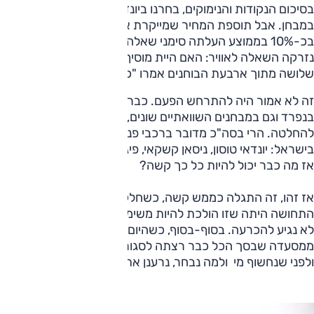
בסיכום הנקודות והנימוקים, בחרנו ביונדאי טוסון כרכב הטוב
במבחן. אבל תוספת המחיר שמייקרת אותו ביחס לאחרים
בכ-10% בממוצע העלתה סימני שאלה בנוגע לתמורה. ואז
נזרקה השאלה לאוויר: האם היית מוסיף כסף עבור רמת גימור זו?
שלושה מתוך ארבעת הבוחנים אמרו "כן". והאור במסעדה כבה.
זה לא אמור היה להתרחש הפעם. כבר בחנו את הכלים האלה
בנפרד וגם במבחנים השוואתיים שונים, ותמיד הצלחנו להגיע
להחלטה. הרי בסה"כ מדובר ברכבי פנאי מוכרים לנו ומהנמכרים
בישראל: יונדאי טוסון, ניסאן קשקאי, פיג'ו 3008 וקיה ספורטאז',
אז מה כבר יכול להיות כל כך קשה?
אז זהו, זה התגלה כממש קשה, כשחלקים מסוימים לאורך היום
התחושה היתה שזו הולכת להיות משימה בלתי אפשרית ובחיים
לא נגיע להכרעה. בסוף-בסוף, כשהיום נגמר ואנחנו נזרקנו
ממסעדה שבסך הכל כבר רצתה לסגור, הצלחנו לבחור מנצח,
ולפני שנחשוף מי ולמה נבחר, נרענן את זיכרוננו עם המתמודדים.