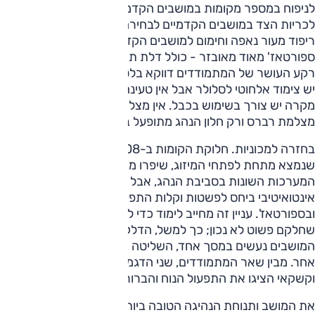
לניפוח במספר מקומות במושבים הקדמיים, אפשרות כיוון גם
לכריות הצד במושבים הקדמיים לבחירה הנכונה במידת החביקה,
ריפוד מעור נאפה וחימום למושבים הקדמיים והאחוריים. גם
ספורטאז' מאוד מאובזר - כולל דלת תא מטען חשמלית, אבל על
רקע העושר של המתמודדים דווקא בלטו מספר חסרונות, למשל
יש צימוד אלחוטי לסלולר אבל אין טעינה אלחוטית, כך שבכל
מקרה יש צורך בשימוש בכבל. אין מצלמות היקפיות, אלא רק
מצלמת רברס ורק חלון הנהג מתופעל בנגיעה אחת.
בחזרה למכוניות. חלוקת הקומות ב-3008 וצג קיצורי הדרך
שנמצא מתחת לפתחי המיזוג, שיפרו משמעותית את תפעול
המערכות השונות בסביבת הנהג, אבל תפעולן עדיין מסובך ולא
אינטואיטיבי ביחס לפשטות וקלות התפעול שיש בטוסון, בקשקאי
ובספורטאז'. עניין זה מחייב לימוד כדי להתמצא בשפע התפריטים
שחלקם פשוט לא נכון; כך למשל, הדלקה וכיבוי של חימום/אוורור
המושבים נעשים במסך אחד, השליטה בדרגת החום/קור במסך
אחר. מבין שאר המתמודדים, שני הדגמים המחודשים, טוסון
וקשקאי הציגו את התפעול הנוח והברור ביותר.
את המושב ותנוחת הנהיגה הטובה ביותר הציע ספורטאז'. המושב