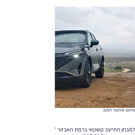
צילום: איתמר רותם
למבחן התייצב קשקאי ברמת האבזור 'טקנה', השלישית מתוך