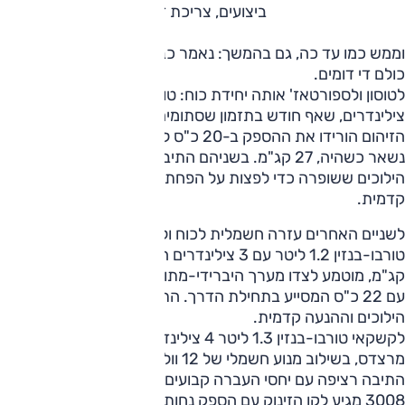
ביצועים, צריכת דלק
וממש כמו עד כה, גם בהמשך: נאמר כבר עכשיו שהביצועים של
כולם די דומים.
לטוסון ולספורטאז' אותה יחידת כוח: טורבו-בנזין 1.6 ליטר, 4
צילינדרים, שאף חודש בתזמון שסתומים עדכני, אבל תקנות
הזיהום הורידו את ההספק ב-20 כ"ס ל-160 כ"ס, ואילו המומנט
נשאר כשהיה, 27 קג"מ. בשניהם התיבה דו-מצמדית עם 7
הילוכים ששופרה כדי לפצות על הפחתת ההספק וההנעה נותרה
קדמית.
לשניים האחרים עזרה חשמלית לכוח ולחיסכון. ל-3008 מנוע
טורבו-בנזין 1.2 ליטר עם 3 צילינדרים המספק 136 כ"ס ו-23.4
קג"מ, מוטמע לצדו מערך היברידי-מתון (48 וולט), ומנוע חשמלי
עם 22 כ"ס המסייע בתחילת הדרך. התיבה דו-מצמדית עם 6
הילוכים וההנעה קדמית.
לקשקאי טורבו-בנזין 1.3 ליטר 4 צילינדרים שפותח בשיתוף
מרצדס, בשילוב מנוע חשמלי של 12 וולט להספק של 156 כ"ס,
התיבה רציפה עם יחסי העברה קבועים וגם כאן ההנעה קדמית.
3008 מגיע לקו הזינוק עם הספק נחות, והוא גם סיים את