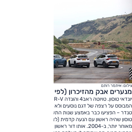
צילום: איתמר רותם
מנערים אבק מהזיכרון (לפי סדר א-ב)
יונדאי טוסון. טויוטה ראב4 והונדה CR-V, אבות רכב הפנאי – זה
המבוסס על רצפה של דגם נוסעים ולא שלדה של רכב שטח או
טנדר – הפציעו כבר באמצע שנות התשעים. אבל היה זה יונדאי
טוסון שהיה ראשון עם הנעה קדמית (לצד הנעה כפולה) – עשור
מאוחר יותר, ב-2004. אותו דור ראשון של הדגם, הוצע גם ולכן