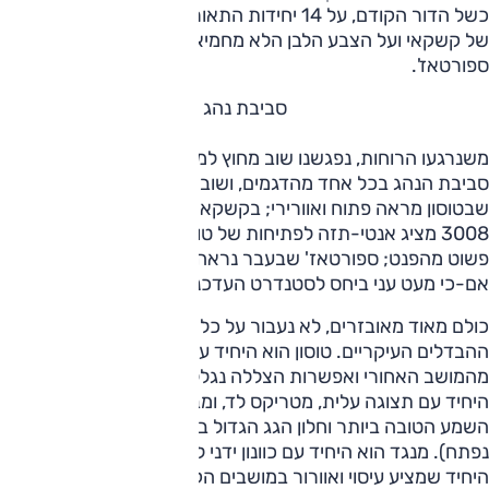
כשל הדור הקודם, על 14 יחידות התאורה שמרכיבות את הפרצוף
של קשקאי ועל הצבע הלבן הלא מחמיא לעיצוב המוצלח של
ספורטאז'.
סביבת נהג
משנרגעו הרוחות, נפגשנו שוב מחוץ למכוניות כדי לדבר על
סביבת הנהג בכל אחד מהדגמים, ושוב התחוללה מהומה. לזו
שבטוסון מראה פתוח ואוורירי; בקשקאי העיצוב אלגנטי ושמרני;
3008 מציג אנטי-תזה לפתיחות של טוסון, והמראה שלו בלילה
פשוט מהפנט; ספורטאז' שבעבר נראה מפואר, עדיין נראה טוב
אם-כי מעט עני ביחס לסטנדרט העדכני.
כולם מאוד מאובזרים, לא נעבור על כל הרשימה, ונציין רק את
ההבדלים העיקריים. טוסון הוא היחיד עם שליטה על המיזוג גם
מהמושב האחורי ואפשרות הצללה נגללת בחלונות הצד. קשקאי
היחיד עם תצוגה עלית, מטריקס לד, ומבין כולם מציע את מערכת
השמע הטובה ביותר וחלון הגג הגדול ביותר (אבל היחיד שלא
נפתח). מנגד הוא היחיד עם כוונון ידני למושב הנוסע. 3008 הוא
היחיד שמציע עיסוי ואוורור במושבים הקדמיים, כרית גב הניתנת