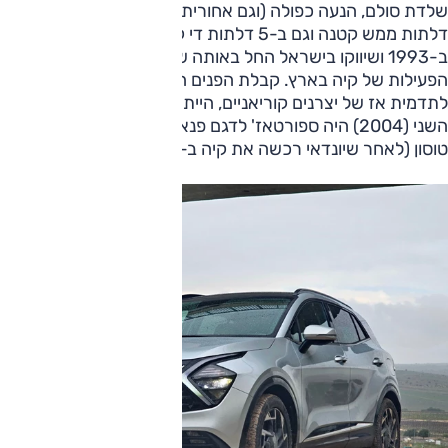
שלדת סולם, הנעה כפולה (וגם אחורית) ואף הוצע בגרסת 3
דלתות ממש קטנה וגם ב-5 דלתות די קומפקטית. הוא הוצג
ב-1993 ושיווקו בישראל החל באותה שנה, ממש עם תחילת
הפעילות של קיה בארץ. קבלת הפנים החיובית לדגם זה, בניגוד
לתדמית אז של יצרנים קוריאניים, הייתה גם סימן לבאות. בדור
השני (2004) היה ספורטאז' לדגם פנאי קומפקטי תואם יונדאי
טוסון (לאחר שיונדאי רכשה את קיה ב-1998).