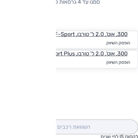
סמנו עד 4 גרסאות להשוואה
החזר חודשי
300, אוט', 2.0 ל' טורבו, F-Sport
החל מ-₪
3,128
הופסק השיווק
300, אוט', 2.0 ל' טורבו, F-Sport Plus
החל מ-₪
3,051
הופסק השיווק
להורדת קטלוג לקסוס IS
השוואת רכבים
(0)
לקסוס IS לפי שנים