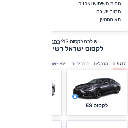
נוחות השימוש ואבזור
4.9
מרווח ישיבה
4
תא המטען
4
יש לכם לקסוס IS?
כתבו חוות דעת
לקסוס ישראל רשימת דגמים
הדגמים
מנהלים
היברידיות
פנאי-שטח
מיניוונים
7 מושבים
י
לקסוס ES
לקסוס IS