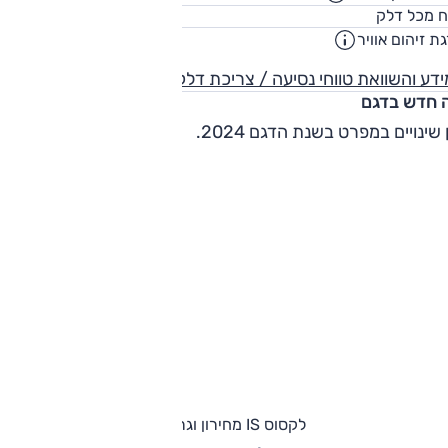
66
ח מכל דלק
ליט
ת זיהום אוויר
5
דע והשוואת טווחי נסיעה / צריכת דלק
 חדש בדגם
 שינויים במפרט בשנת הדגם 2024.
לקסוס IS מחירון וגרסאות