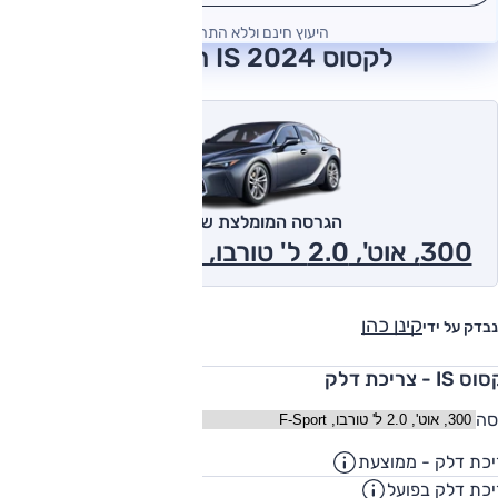
היעוץ חינם וללא התחייבות
לקסוס IS 2024 חוות דעת
הגרסה המומלצת של אוטו
300, אוט', 2.0 ל' טורבו, F-Sport 2024
קינן כהן
נבדק על ידי
IS - צריכת דלק
סה
כת דלק - ממוצעת
10.6
ק"מ/ליט
כת דלק בפועל
8.6
ק"מ/ליט