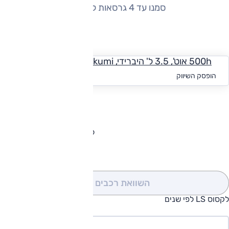
סמנו עד 4 גרסאות להשוואה
החזר חודשי
500h אוט', 3.5 ל' היברידי, Takumi
החל מ-₪
9,683
הופסק השיווק
להורדת קטלוג לקסוס LS
השוואת רכבים
(0)
לקסוס LS לפי שנים