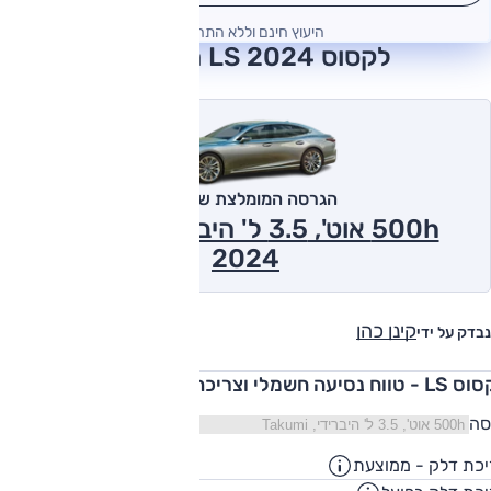
היעוץ חינם וללא התחייבות
לקסוס LS 2024 חוות דעת
הגרסה המומלצת של אוטו
500h אוט', 3.5 ל' היברידי, Takumi
2024
קינן כהן
נבדק על ידי
ווח נסיעה חשמלי וצריכת דלק
סה
כת דלק - ממוצעת
12.2
ק"מ/ליט