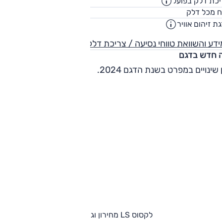
כת דלק בפועל
10.4
ק"מ/ליט
82
ח מכל דלק
ליט
ת זיהום אוויר
4
דע והשוואת טווחי נסיעה / צריכת דלק
 חדש בדגם
 שינויים במפרט בשנת הדגם 2024.
לקסוס LS מחירון וגרסאות