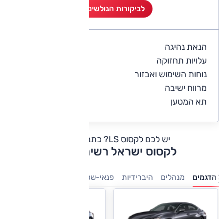
לביקורות הגולשים (2)
הנאת נהיגה
5
עלויות תחזוקה
4
נוחות השימוש ואבזור
5
מרווח ישיבה
5
תא המטען
5
יש לכם לקסוס LS?
כתבו חוות דעת
לקסוס ישראל רשימת דגמים
הדגמים
מנהלים
היברידיות
פנאי-שטח
מיניוונים
7 מושבים
י