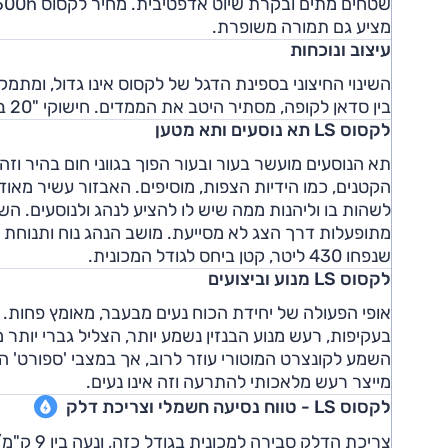
מציע גם תמורה משופרת.
עיצוב ונוכחות
השינוי החיצוני בספינת הדגל של לקסוס אינו גדול, ומת
בין סדאן לקופה, מסתיר היטב את הממדים. חישוקי "20 בוהקים מחזקים את המופע המרשים.
לקסוס LS תא נוסעים ותא מטען
תא הנוסעים מועשר בעור ובעור הפוך בגווני חום בהיר וזה
הקטנים, כמו הידיות הצפות, מוסיפים. האבזור עשיר מאוד
לשהות בו וליהנות ממה שיש לו להציע לנהג ולנוסעים. ה
מתופעלות דרך הצג לא מסייעת. מושב הנהג נוח ותנוחת 
שנפחו 430 ליטר, קטן ביחס לגודל המכונית.
לקסוס LS מנוע וביצועים
אופי הפעולה של יחידת הכוח נעים מבעבר, מאומץ פחות. 
בעקיפות, רעש מנוע הבנזין נשמע יותר, הצליל גברי יות
השמע לקונצרט המוטורי עוזר לרוב, אך במצבי 'ספורט' ה
מייצר רעש מלאכותי להתרעה וזה אינו נעים.
לקסוס LS - טווח נסיעה חשמלי וצריכת דלק
צריכת הדלק סבירה למכונית בגודל כזה, ונעה בין 9 ק"מ/ל' בתוואי המבחן, ל-12 ק"מ/ל' בשיוט בכביש בין-עירוני.