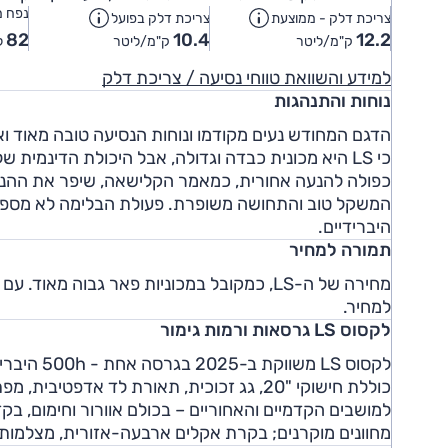
נפח מ
צריכת דלק - ממוצעת
צריכת דלק בפועל
82
10.4
12.2
ק"מ/ליטר
ק"מ/ליטר
ל
למידע והשוואת טווחי נסיעה / צריכת דלק
נוחות והתנהגות
הדגם המחודש נעים מקודמו ונוחות הנסיעה טובה מאוד ו
כי LS היא מכונית כבדה וגדולה, אבל היכולת הדינמ
כפולה להנעה אחורית, כמאמר הקלישאה, שיפר את ההנאה
המשקל טוב והתחושה משופרת. פעולת הבלימה לא מספיק 
היברידיים.
תמורה למחיר
מחירה של ה-LS, כמקובל במכוניות פאר גבוה 
למחיר.
לקסוס LS גרסאות ורמות גימור
כוללת חישוקי "20, גג זכוכית, תאורת לד אד
מחוונים מוקרנים; בקרת אקלים ארבעה-אזורית, מצלמות היקפיו