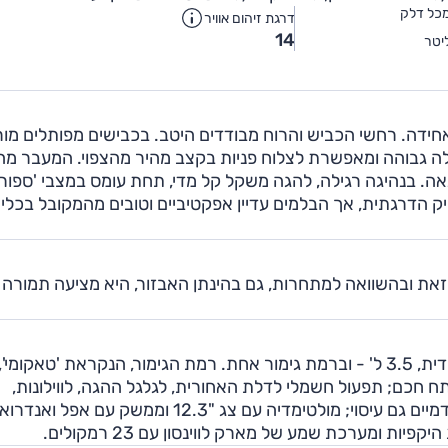
כל דלק
דרגת זיהום אוויר
14
יטר
אחידה. רחשי הכביש והרוח מבודדים היטב. בכבישים מפותלים מו
ית שלה גבוהה ומאפשרת לצלוח פניות בקצב מהיר מהצפוי. המעבר מ
. בנהיגה רגילה, להגה משקל קל מדי, תחת עומס במצבי 'ספור
הדרגתית, אך הבלמים עדיין אפקטיביים וטובים מהמקובל בכלי
מאוד. עם זאת ובהשוואה למתחרות, גם בהינתן האבזור, היא מציעה תמורה
לקסוס LS משווקת ב-2025 בגרסה אחת - 500h היברידית, 3.5 ל' - וברמת גימור אחת. רמת הגימור, הנקראת 'טאקומי',
פטיבית, מפתח חכם; תפעול חשמלי לדלת האחורית, לגלגל ההגה, לווילונות,
למושבים הקדמיים והאחוריים – בכולם אוורור וחימום, בקדמיים גם עיסוי; מולטימדיה עם צג "12.3 וממשק עם אפל 
ת ומערכת שמע של מארק לווינסון עם 23 רמקולים.