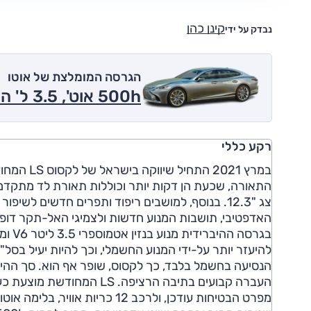
קינן כהן
נבדק על ידי
הגרסה המומלצת של אוטו
500h אוט', 3.5 ל' היברידי, Takumi 2026
רקע כללי
במרץ 2021
התאורה, שכעת הן דקות יותר וכוללות תאורת לד מתקדמ
צג "12.3. בנוסף, למושבים ריפוד ותפרים חדשים ל
האדפטיבי, תושבות המנוע חדשות ולצמיגי האל-תקר דופ
להיעזר יותר על-ידי המנוע החשמלי, וכך להיות יעיל בסל"
העברה קבועים בתיבה הרציפה
מפרט הבטיחות עודכן, ולרכב 12 כר