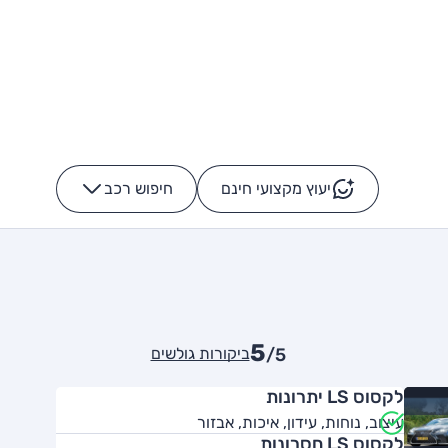
יעוץ מקצועי חינם
חיפוש רכב
+
-
5
ביקורות גולשים
/5
לקסוס LS יתרונות
עיצוב, נוחות, עידון, איכות, אבזור
לקסוס LS חסרונות