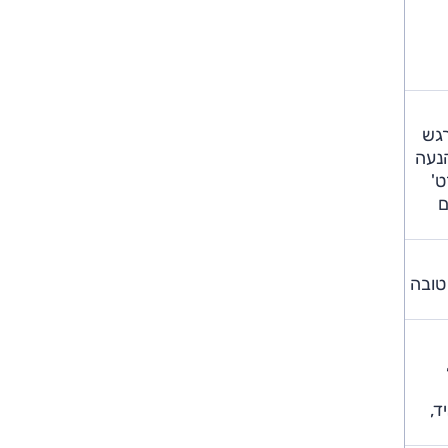
רגש
הנעה
ט'
ם
 טובה
ואנדרואיד,