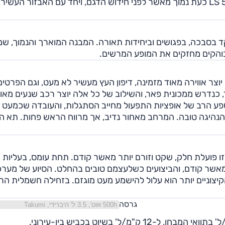
שטחים מתים ובקרת שיוט אדפטיבית. מחיר לקסוס LS 500h כעת נמוך מאשר לפני חידוש הדגם, ויחד עם האבזור העש
מקד בסבכה, בפגושים וביחידות תאורה. המבנה המוארך והנמוך, ש
 יוצר אווירה מאוד מזמינה, דיפון העץ מעשיר לא מעט, וגם הפרטים
, כנדרש ממכונית פאר, והשילוב של כל אלה יוצר רכב שנעים מאו
שפע הרב של אופציות התפעול מחייב הסתגלות, והעובדה שכמעט כ
הנהיגה טובה. המרחב מאחור נדיב, אך מרווח הראש פחות. תא ה
זו פועלת חלק, שקט וזורם יותר מאשר קודם. תחת עומס, בעליות א
ר מאשר קודם, והביצועים כשלעצמם טובים בהחלט. הסיוע של מער
קיצוניים יותר הוא עלול להישמע מעט מוגזם. בזחילה חשמלית הר
גרסה