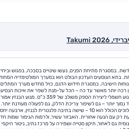
 התחיל שיווקה בישראל של לקסוס LS המחודשת. במסגרת מתיחת הפנים, נעשו שינויים בסבכה, בפגוש וביח
ת. בתא הנוסעים העדכון הבולט הוא במערך המולטימדיה המחוד
שיפור נוחות הישיבה. במסגרת חידוש הדגם, כויל מחדש מערך המתלים
ן רכה יותר מאשר עד כה – הכל על-מנת לשפר את איכות הנסיעה
בגרסה ההיברידית מנוע בנזין אטמוספרי 3.5 ליטר V6 ומנוע חשמלי ליצירת הספק משולב של 359 כ"ס. מנוע הבנזין אמור
ד נמוך יותר – גם לשיפור צריכת הדלק, גם לפעולה מעודנת יותר. 
הנסיעה בחשמל בלבד, כך לקסוס, שופר אף הוא. סך ההילוכים הכולל הוא 10 – שישה בתיבה פלנטרית לבנזין, ארבעה יחס
. LS המחודשת מוצעת כעת רק עם הנעה אחורית. האבזור עשיר, ולרמות הגימור שמות ח
יות אוויר, בלימה אוטונומית גם לאחור, תיקון סטייה ושמירה על מרכז נתיב, ניטור היקפי