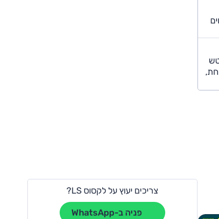
ים
טש
נית משובחת,
צריכים יעוץ על לקסוס LS?
פניה ב-WhatsApp