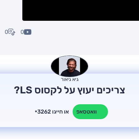
0
0
גיא גיאור
צריכים יעוץ על לקסוס LS?
או חייגו 3262
וואטסאפ
*