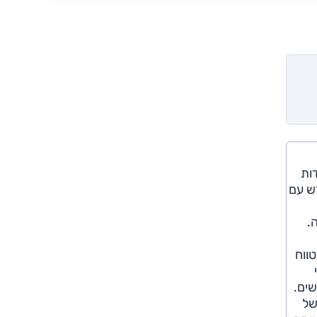
ידות
ש עם
.
טווח
י
דשים.
 של