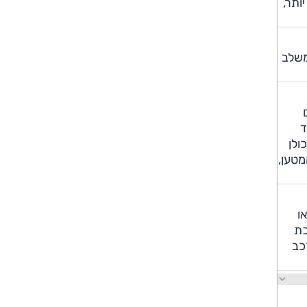
יר יותר,
משלב
ד
ולן
מטען,
ו
כת
כב