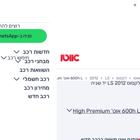
רוצים להת
פניה ב-WhatsApp
חדשות רכב
חיפוש רכב
+
-
מבחני רכב
השוואות רכב
רכב חשמלי
אוטו
לקסוס
LS
2012
600h L אוט' High Premium
לקסוס LS 2012
יד שניה
מחירון רכב
רכב חדש
600h L אוט' High Premium
הדגם אינו משווק כרכב חדש