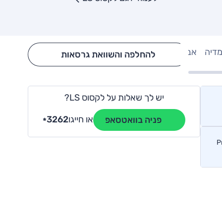
מדיה
אבזור
Hide config section
להחלפה והשוואת גרסאות
יש לך שאלות על לקסוס LS?
או חייגו
3262
פניה בוואטסאפ
*