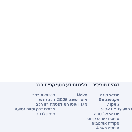
דגמים מובילים
כלים ומידע נוסף
קניית רכב
יונדאי קונה
Mako
השוואות רכב
אקספנג G6
אוטו השנה 2025
רכב חדש
ג׳אקו 7
מגזין אוטו המודפס
מחירון רכב
הייעוץ
BYD אטו 3
צריכת דלק וטווח נסיעה
יונדאי אלנטרה
מימון לרכב
טויוטה יאריס קרוס
סקודה אוקטביה
טויוטה ראב 4