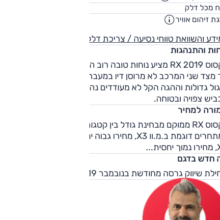
72
ח מכל דלק
ליט
ת זיהום אוויר
5
דע והשוואת טווחי נסיעה / צריכת דלק
חות והתנהגות
לקסוס RX 2019 מציע נוחות טובה רוב הזמן בזכות כיול מתלים רך,
מצד שני המרכב לא מרוסן דיו במעבר על שיבושים גדולים. זוויות
ול גדולות וההגה הקל לא מעודדים נהיגה מהירה, אך התנהגות
יש צפויה ובטוחה.
ורה למחיר
לקסוס RX ממוקם מבחינת גודל בין קטגוריות – כך שאם משווים אות
למתחרים דוגמת ב.מ.וו X3, מחירו גבוה יחסית, ואם משווים אותו ל-
סית...
 חדש בדגם
לת שיווק גרסה מחודשת בנובמבר 2019.