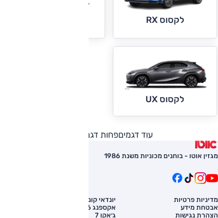
לקסוס RX
לקסוס RX-L
לקסוס UX
עוד דגמים
פחות דגמים
מגזין אוטו - בוחנים מכוניות משנת 1986
מדיניות פרטיות
יונדאי קונה
השוואת רכב
אבטחת מידע
אקספנג G6
רכב חדש
הצהרת נגישות
ג׳אקו 7
מחירון רכב