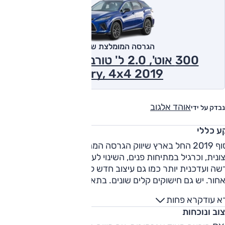
הגרסה המומלצת של אוטו
300 אוט', 2.0 ל' טורבו (301 כ''ס),
Luxury, 4x4 2019
אוהד אלגוב
נבדק על ידי
ע כללי
בסוף 2019 החל בארץ שיווק הגרסה המחודשת של לקסוס RX.
ונית, וכרגיל במתיחות פנים, השינוי לעיצוב מינורי וכולל סבכה
שה ועדכנית יותר כמו גם עיצוב חדש לתאורת הלד מלפנים
ומאחור. יש גם חישוקים קלים שונים. בתא הנוסעים תמצאו מערכת
מולטימדיה חדשה עם מסך מגע גדול בכל רמות הגימור ("12.3)
א עוד
קרא פחות
ומערכת שמע משופרת מתוצרת פיוניר עם 12 רמקולים. בלקסוס
וב ונוכחות
רים גם על חיזוקים למרכב ושינויים לכיול המתלים לטובת