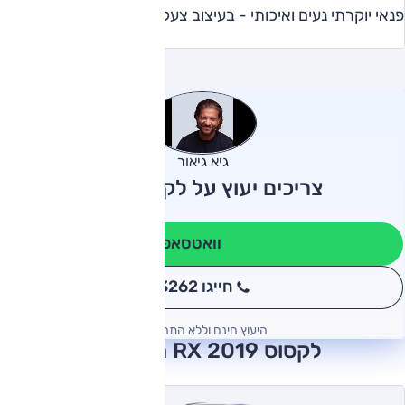
פנאי יוקרתי נעים ואיכותי - בעיצוב צעקני (אולי מידי)
גיא גיאור
צריכים יעוץ על לקסוס RX?
וואטסאפ
חייגו 3262
*
היעוץ חינם וללא התחייבות
לקסוס RX 2019 חוות דעת