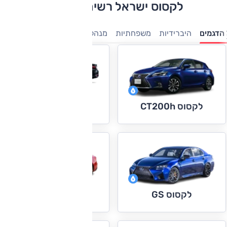
לקסוס ישראל רשימת דגמים
הדגמים
היברידיות
משפחתיות
מנהלים
ספורט
יוקרה
פנאי-
לקסוס ES
לקסוס CT200h
לקסוס IS
לקסוס GS