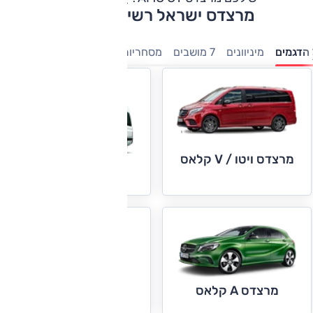
מרצדס ישראל רשימת דגמים
הדגמים
מיניוונים
7 מושבים
מסחריות
חשמלי
היברידיות
משפ
מרצדס ויטו / V קלאס
מרצדס ספרינטר
מרצדס AMG GT
מרצדס A קלאס