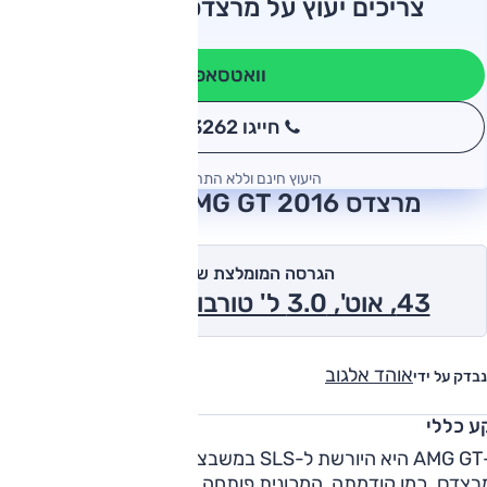
צריכים יעוץ על מרצדס AMG GT?
וואטסאפ
חייגו 3262
*
היעוץ חינם וללא התחייבות
מרצדס AMG GT 2016 חוות דעת
הגרסה המומלצת של אוטו
43, אוט', 3.0 ל' טורבו, 4 דל' 2016
אוהד אלגוב
נבדק על ידי
ע כללי
ה-AMG GT היא היורשת ל-SLS במשבצת "מכונית הספורט"
במרצדס. כמו קודמתה, המכונית פותחה על ידי חטיבת AMG