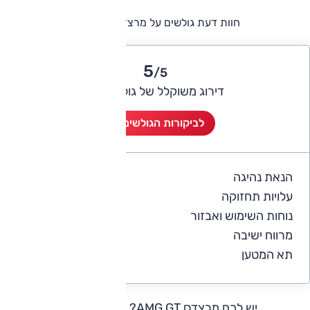
חוות דעת גולשים על מרצדס AMG GT
5
/5
דירוג משוקלל של גולשי אוטו
לביקורות הגולשים (1)
הנאת נהיגה
5
עלויות תחזוקה
4
נוחות השימוש ואבזור
5
מרווח ישיבה
5
תא המטען
5
יש לכם מרצדס AMG GT?
כתבו חוות דעת