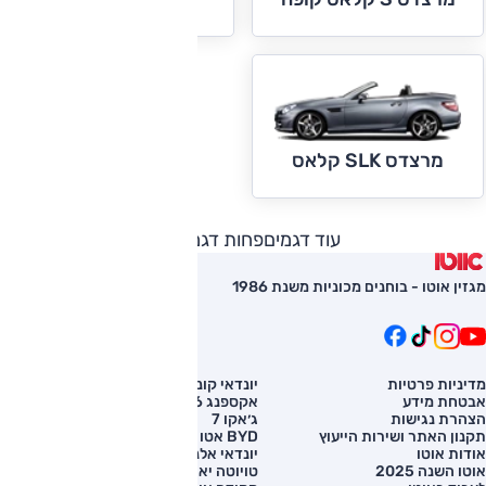
מרצדס SLK קלאס
עוד דגמים
פחות דגמים
מגזין אוטו - בוחנים מכוניות משנת 1986
מדיניות פרטיות
יונדאי קונה
השוואת רכב
אבטחת מידע
אקספנג G6
רכב חדש
הצהרת נגישות
ג׳אקו 7
מחירון רכב
תקנון האתר ושירות הייעוץ
BYD אטו 3
מימון לרכב
אודות אוטו
יונדאי אלנטרה
אוטו השנה 2025
טויוטה יאריס קרוס