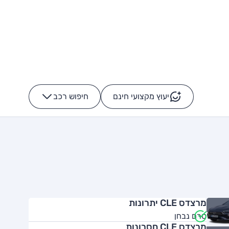
יעוץ מקצועי חינם
חיפוש רכב
+
-
מרצדס CLE יתרונות
טרם נבחן
מרצדס CLE חסרונות