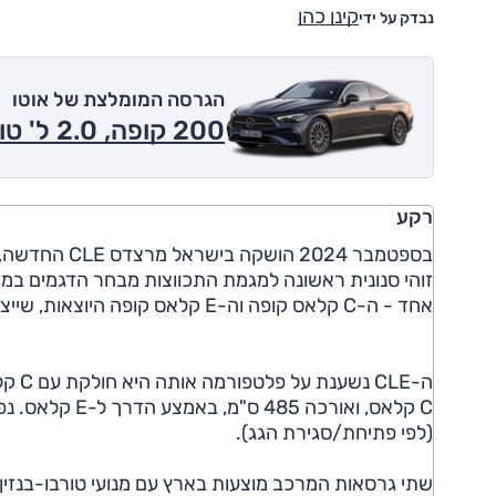
קינן כהן
נבדק על ידי
הגרסה המומלצת של אוטו
200 קופה, 2.0 ל' טורבו היברידי מתון, Premium ,2x4 2024
רקע
בספטמבר 2024 הושקה בישראל מרצדס CLE החדשה, דגם שראה אור לראשונה ב-2023 בגרסת קופה וב-2024 בקבריולה.
זוהי סנונית ראשונה למגמת התכווצות מבחר הדגמים במ
אחד - ה-C קלאס קופה וה-E קלאס קופה היוצאות, שייצורן הופסק לא מכבר.
(לפי פתיחת/סגירת הגג).