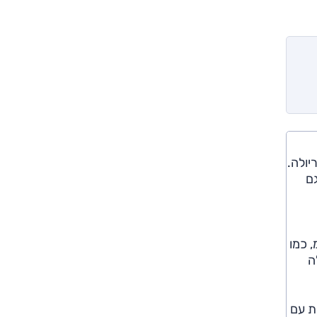
ם
 קלאס ו-E קלאס החדשות. בסיס הגלגלים של CLE הוא 286.5 ס"מ, כמו
ם בקבריולה
וולט) ותיבה אוטומטית עם