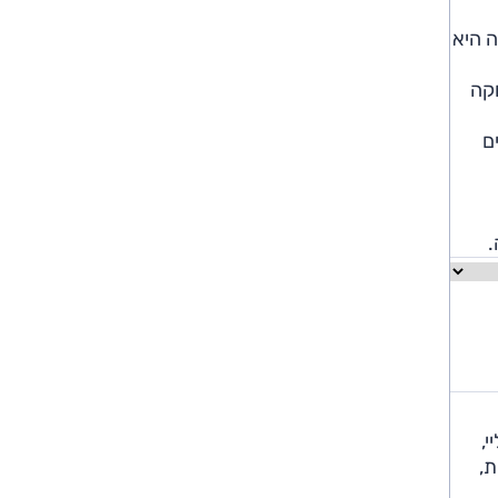
היא 204 כ"ס ו-32.7 קג"מ. בגרסת 300 התפוקה היא
ת תפוקה
לק מ-60 ליטרים ל-50 ליטרים
פליי,
ת,