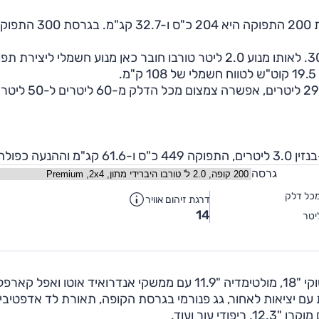
בגרסת 180 התפוקה היא 170 כ"ס ו-25.5 קג"מ. בגרסת 200 התפוקה 
גרסת הקופה מוצעת גם בוורסיה ההיברידית-נטענת 300e. לאותו מנוע 2.0 ליטר טורבו חובר כאן מנוע חשמלי ליציר
הסוללה הביאה להקטנת תא המטען מ-420 ליטרים ל-290 ליטרים, אפשרה צמצום מכל הד
גרסה
כל דלק
דרגת זיהום אוויר
14
יטר
מרצדס CLE תשווק ברמת הגימור 'פרימיום' הכוללת חישוקי "18, מולטימדיה "11.9 עם ממשקי אנדרואיד אוטו ואפל קאר
ם יציאות לאחור, גג פנורמי בגרסת הקופה, תאורת לד אדפטיבי
 עור ועוד.