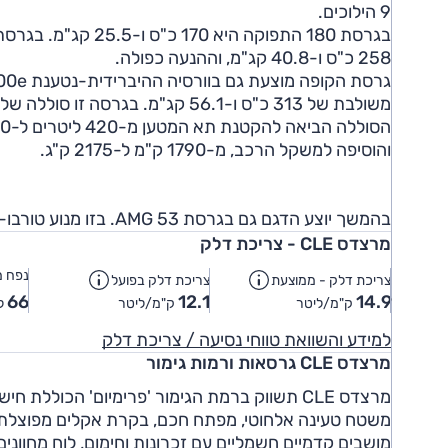
9 הילוכים.
258 כ"ס ו-40.8 קג"מ, וההנעה כפולה.
משולבת של 313 כ"ס ו-56.1 קג"מ. בגרסה זו סוללה של 19.5 קוט"ש לטווח חשמלי של 108 ק"מ.
והוסיפה למשקל הרכב, מ-1790 ק"מ ל-2175 ק"ג.
בהמשך יוצע הדגם גם בגרסת AMG 53. בזו מנוע טורבו-בנזין 3.0 ליטרים, התפוקה 449 כ"ס ו-61.6 קג"מ וההנעה כפולה.
מרצדס CLE - צריכת דלק
נפח מ
צריכת דלק - ממוצעת
צריכת דלק בפועל
66
12.1
14.9
ק"מ/ליטר
ק"מ/ליטר
ל
למידע והשוואת טווחי נסיעה / צריכת דלק
מרצדס CLE גרסאות ורמות גימור
משטח טעינה אלחוטי, מפתח חכם, בקרת אקלים מפוצלת ע
מושבים קדמיים חשמליים עם זכרונות וחימום, לוח מחוונים מוקרן "12.3, ריפודי