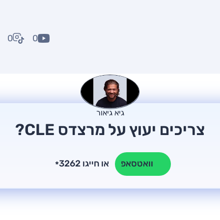
0
0
גיא גיאור
צריכים יעוץ על מרצדס CLE?
או חייגו 3262
וואטסאפ
*