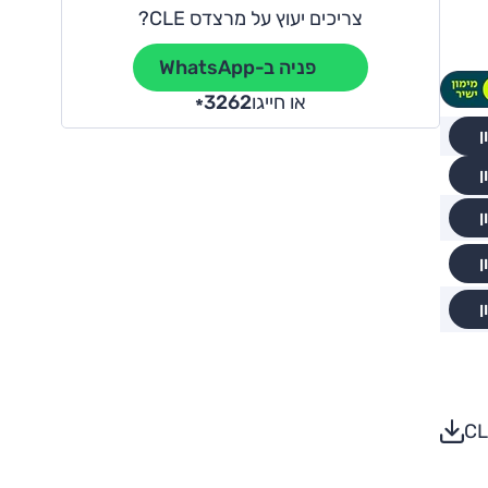
צריכים יעוץ על מרצדס CLE?
פניה ב-WhatsApp
או חייגו
3262
*
ן
ן
ן
ן
ן