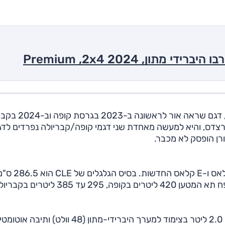
רצדס, והיא למעשה מאחדת שני דגמי קופה/קבריולה נפרדים לדג
ה-CLE נשענת על פלטפורמה אותה היא חולקת עם C
C קלאס, ואורכה 485 ס"מ, באמצע הדרך ל-E קלאס. נפח תא המטען 420 ליטרים בקופה, 295 עד 385 ליטרי
שתי גרסאות המרכב מוצעות בארץ עם מנועי טורבו-בנזין 2.0 ליטר בצימוד למערך היברידי-מתון (48 