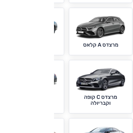
מרצדס AMG GT
מרצדס A קלאס
מרצדס C קופה
מרצדס C קלאס
וקבריולה