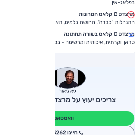
בפלאג-אין
מרצדס C קלאס חסרונות
התנהלות "כבדה", תחושת בלמים, תא מטען בפלאג-אין, מחיר
מרצדס C קלאס בשורה תחתונה
סדאן יוקרתית, איכותית ומרשימה - במחיר גבוה מדי
גיא גיאור
צריכים יעוץ על מרצדס C קלאס?
וואטסאפ
חייגו 3262
*