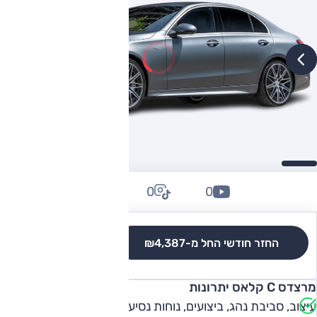
0
0
0
החזר חודשי החל מ-
₪4,387
לגרסאות והשוואה
מרצדס C קלאס יתרונות
עיצוב, סביבת נהג, ביצועים, נוחות נסיעה, טווח נסיעה חשמלי