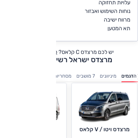
עלויות תחזוקה
4
נוחות השימוש ואבזור
5
מרווח ישיבה
4.8
תא המטען
4.5
יש לכם מרצדס C קלאס?
כתבו חוות דעת
מרצדס ישראל רשימת דגמים
הדגמים
מיניוונים
7 מושבים
מסחריות
חשמלי
היברידיות
משפ
מרצדס ויטו / V קלאס
מרצדס ספרינטר