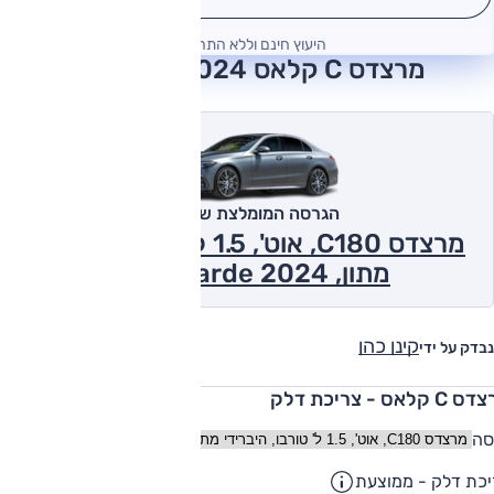
היעוץ חינם וללא התחייבות
מרצדס C קלאס 2024 חוות דעת
הגרסה המומלצת של אוטו
מרצדס C180, אוט', 1.5 ל' טורבו, היברידי
מתון, Avantgarde 2024
קינן כהן
נבדק על ידי
 קלאס - צריכת דלק
סה
כת דלק - ממוצעת
14.2
ק"מ/ליט