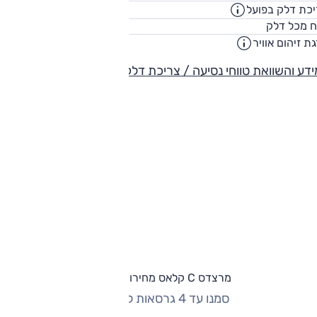
כת דלק בפועל
11.5
ק"מ/ליט
66
ח מכל דלק
ליט
ת זיהום אוויר
1
דע והשוואת טווחי נסיעה / צריכת דלק
מרצדס C קלאס מחירון וגרסאות
סמנו עד 4 גרסאות להשוואה