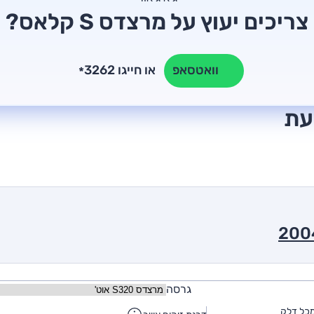
צריכים יעוץ על מרצדס S קלאס?
או חייגו 3262
וואטסאפ
*
גרסה
כל דלק