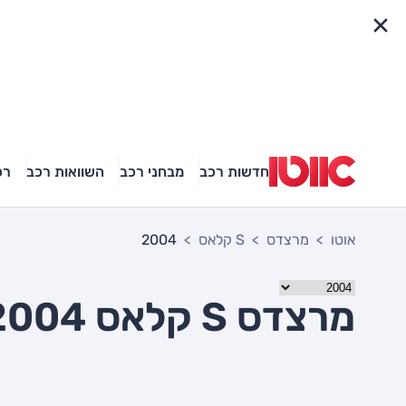
פריט מהיר
חדשות רכב
מבחני רכב
השוואות רכב
רכ
אוטו
מרצדס
S קלאס
2004
מרצדס S קלאס 2004 יד שניה