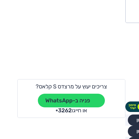
צריכים יעוץ על מרצדס S קלאס?
פניה ב-WhatsApp
או חייגו
3262
*
ן
ן