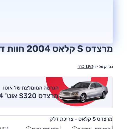
מרצדס S קלאס 2004 חוות דעת
קינן כהן
נבדק על ידי
הגרסה המומלצת של אוטו
מרצדס S320 אוט' 2004
מרצדס S קלאס - צריכת דלק
נפח מ