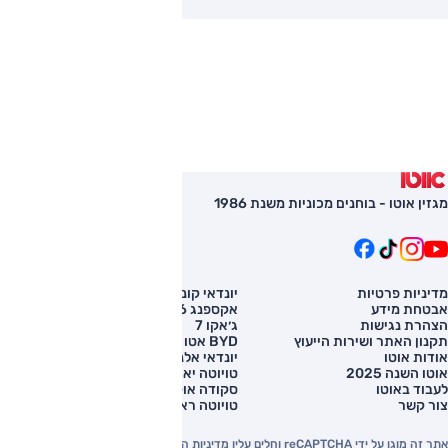
מגזין אוטו - בוחנים מכוניות משנת 1986
מדיניות פרטיות
יונדאי קונה
השוואת רכב
אבטחת מידע
אקספנג G6
רכב חדש
הצהרת נגישות
ג׳אקו 7
מחירון רכב
תקנון האתר ושירות הייעוץ
BYD אטו 3
מימון לרכב
אודות אוטו
יונדאי אלנטרה
אוטו השנה 2025
טויוטה יאריס קרוס
לעבוד באוטו
סקודה אוקטביה
צור קשר
טויוטה ראב 4
אתר זה מוגן על ידי reCAPTCHA וחלים עליו מדיניות הפרטיות והתנאים וההגבלות של