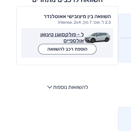
השוואה בין מיצובישי אאוטלנדר
2.5 ל', אוט', 7 מק', Intense, 2x4
ל - פולקסווגן טיגואן
אולספייס
הוספת רכב להשוואה
להשוואות נוספות