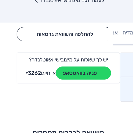
לעמוד דגם מיצובישי אאוטלנדר
מדיה
אבזור
Hide config section
להחלפה והשוואת גרסאות
יש לך שאלות על מיצובישי אאוטלנדר?
או חייגו
3262
פניה בוואטסאפ
*
השוואה לרכבים מתחרים